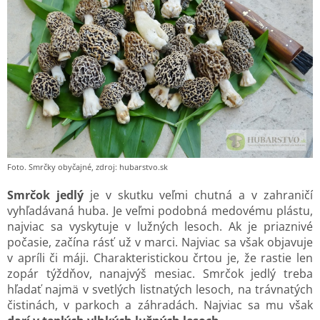
Foto. Smrčky obyčajné, zdroj: hubarstvo.sk
Smrčok jedlý
je v skutku veľmi chutná a v zahraničí
vyhľadávaná huba. Je veľmi podobná medovému plástu,
najviac sa vyskytuje v lužných lesoch. Ak je priaznivé
počasie, začína rásť už v marci. Najviac sa však objavuje
v apríli či máji. Charakteristickou črtou je, že rastie len
zopár týždňov, nanajvýš mesiac. Smrčok jedlý treba
hľadať najmä v svetlých listnatých lesoch, na trávnatých
čistinách, v parkoch a záhradách. Najviac sa mu však