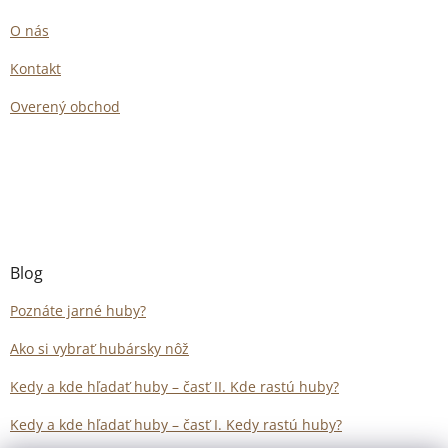
O nás
Kontakt
Overený obchod
Blog
Poznáte jarné huby?
Ako si vybrať hubársky nôž
Kedy a kde hľadať huby – časť II. Kde rastú huby?
Kedy a kde hľadať huby – časť I. Kedy rastú huby?