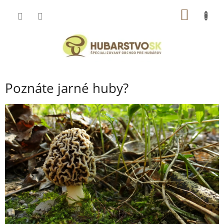
Prejsť
NÁKU
na
obsah
KOŠÍK
Poznáte jarné huby?