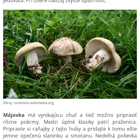
jedovatá. Pri zbere naozaj zvýšte opatrnosť.
Zdroj: commons.wikimedia.org
Májovka
má vynikajúcu chuť a tiež možno pripraviť
rôzne pokrmy. Medzi úplné klasiky patrí praženica.
Pripravte si raňajky z tejto huby a pridajte k tomu ešte
jemne opečenú slaninku a smotanu. Nedeľná polievka