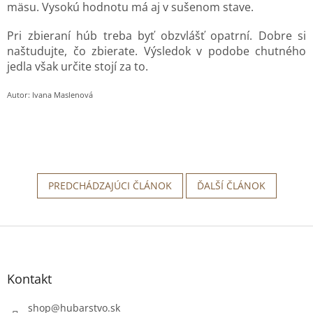
mäsu. Vysokú hodnotu má aj v sušenom stave.
Pri zbieraní húb treba byť obzvlášť opatrní. Dobre si
naštudujte, čo zbierate. Výsledok v podobe chutného
jedla však určite stojí za to.
Autor: Ivana Maslenová
PREDCHÁDZAJÚCI ČLÁNOK
ĎALŠÍ ČLÁNOK
Z
á
p
ä
Kontakt
t
i
shop
@
hubarstvo.sk