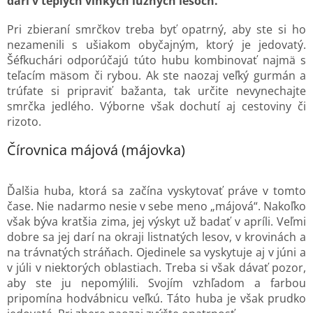
darí v teplých vlhkých lužných lesoch.
Pri zbieraní smrčkov treba byť opatrný, aby ste si ho
nezamenili s ušiakom obyčajným, ktorý je jedovatý.
Šéfkuchári odporúčajú túto hubu kombinovať najmä s
teľacím mäsom či rybou. Ak ste naozaj veľký gurmán a
trúfate si pripraviť bažanta, tak určite nevynechajte
smrčka jedlého. Výborne však dochutí aj cestoviny či
rizoto.
Čírovnica májová (májovka)
Ďalšia huba, ktorá sa začína vyskytovať práve v tomto
čase. Nie nadarmo nesie v sebe meno „májová“. Nakoľko
však býva kratšia zima, jej výskyt už badať v apríli. Veľmi
dobre sa jej darí na okraji listnatých lesov, v krovinách a
na trávnatých stráňach. Ojedinele sa vyskytuje aj v júni a
v júli v niektorých oblastiach. Treba si však dávať pozor,
aby ste ju nepomýlili. Svojím vzhľadom a farbou
pripomína hodvábnicu veľkú. Táto huba je však prudko