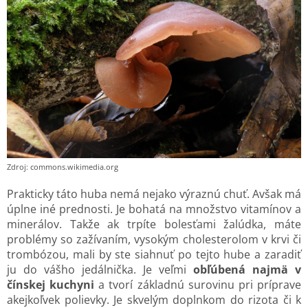
Zdroj: commons.wikimedia.org
Prakticky táto huba nemá nejako výraznú chuť. Avšak má
úplne iné prednosti. Je bohatá na množstvo vitamínov a
minerálov. Takže ak trpíte bolesťami žalúdka, máte
problémy so zažívaním, vysokým cholesterolom v krvi či
trombózou, mali by ste siahnuť po tejto hube a zaradiť
ju do vášho jedálnička. Je veľmi
obľúbená najmä v
čínskej kuchyni
a tvorí základnú surovinu pri príprave
akejkoľvek polievky. Je skvelým doplnkom do rizota či k