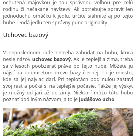
ochutená májovkou je tou správnou voľbou pre celú
rodinu či nečakané návštevy. Ak potrebujte spraviť len
jednoduchú omáčku k jedlu, určite siahnite aj po tejto
hube. Dodá jedlu ten správny punc originality.
Uchovec bazový
V neposlednom rade netreba zabúdať na hubu, ktorá
nesie názov
uchovec bazový
. Ak je teplejšia zima, treba
sa v lesoch poobzerať práve po tejto hube. Môžete ju
nájsť na odumretom dreve bazy čiernej. To je miesto,
kde sa jej najviac darí. Pri teplotách pod nulou zastaví
svoj rast a počká si na teplejšie počasie. Takže jej výskyt
je možný od jari až do zimy. Niektorí môžu túto hubu
poznať pod iným názvom, a to je
judášovo ucho
.