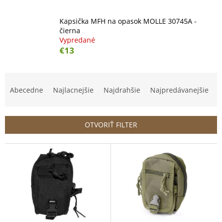
Kapsička MFH na opasok MOLLE 30745A -
čierna
Vypredané
€13
R
a
Abecedne
Najlacnejšie
Najdrahšie
Najpredávanejšie
d
e
n
OTVORIŤ FILTER
i
e
V
p
ý
r
p
o
i
d
s
u
p
k
r
t