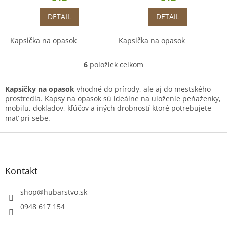
DETAIL
DETAIL
Kapsička na opasok
Kapsička na opasok
6
položiek celkom
O
v
l
Kapsičky na opasok
vhodné do prírody, ale aj do mestského
á
prostredia. Kapsy na opasok sú ideálne na uloženie peňaženky,
d
mobilu, dokladov, kľúčov a iných drobností ktoré potrebujete
a
mať pri sebe.
c
i
Z
e
á
p
p
r
ä
Kontakt
v
t
k
i
shop
@
hubarstvo.sk
y
e
v
0948 617 154
ý
p