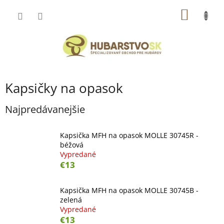
Prejsť
NÁKU
na
obsah
KOŠÍK
Kapsičky na opasok
Najpredávanejšie
Kapsička MFH na opasok MOLLE 30745R -
béžová
Vypredané
€13
Kapsička MFH na opasok MOLLE 30745B -
zelená
Vypredané
€13