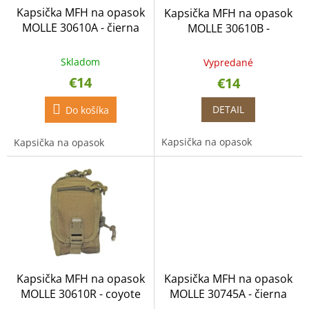
o
o
Kapsička MFH na opasok
Kapsička MFH na opasok
d
v
MOLLE 30610A - čierna
MOLLE 30610B -
u
olivovozelená
k
t
Skladom
Vypredané
o
€14
€14
v
DETAIL
Do košíka
Kapsička na opasok
Kapsička na opasok
Kapsička MFH na opasok
Kapsička MFH na opasok
MOLLE 30610R - coyote
MOLLE 30745A - čierna