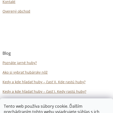
Kontakt
Overený obchod
Blog
Poznáte jarné huby?
Ako si vybrať hubársky nôž
Kedy a kde hľadať huby – časť II. Kde rastú huby?
Kedy a kde hľadať huby – časť I. Kedy rastú huby?
Tento web používa súbory cookie. Ďalším
prechádzaním tohto webu vyjadrujete súhlas s ich