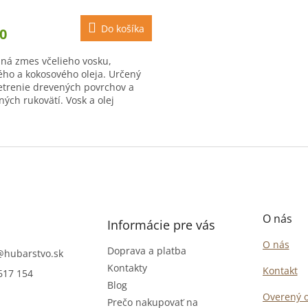
Do košíka
0
dná zmes včelieho vosku,
ého a kokosového oleja. Určený
etrenie drevených povrchov a
ých rukovätí. Vosk a olej
zňuje vlákna a textúru dreva,
gnuje...
O
v
l
á
d
a
c
O nás
i
Informácie pre vás
e
O nás
p
Doprava a platba
@
hubarstvo.sk
r
Kontakty
Kontakt
617 154
v
Blog
k
Overený 
y
Prečo nakupovať na