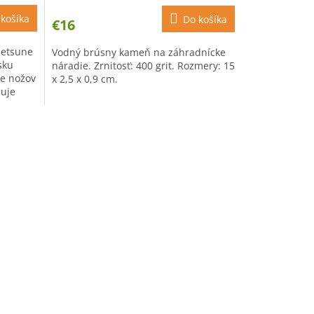
košíka
Do košíka
€16
netsune
Vodný brúsny kameň na záhradnícke
sku
náradie. Zrnitosť: 400 grit. Rozmery: 15
ie nožov
x 2,5 x 0,9 cm.
ňuje
.