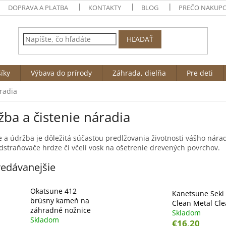
DOPRAVA A PLATBA
KONTAKTY
BLOG
PREČO NAKUPO
HĽADAŤ
íky
Výbava do prírody
Záhrada, dielňa
Pre deti
radia
ba a čistenie náradia
e a údržba je dôležitá súčasťou predlžovania životnosti vášho nára
odstraňovače hrdze či včelí vosk na ošetrenie drevených povrchov.
edávanejšie
Okatsune 412
Kanetsune Seki
brúsny kameň na
Clean Metal Cl
záhradné nožnice
Skladom
Skladom
€16,20