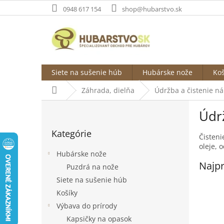
Prejsť
0948 617 154
shop@hubarstvo.sk
na
obsah
Siete na sušenie húb
Hubárske nože
Koš
Domov
Záhrada, dielňa
Údržba a čistenie ná
B
Údrž
o
Preskočiť
č
Kategórie
kategórie
n
Čisteni
oleje, 
ý
Hubárske nože
p
Najpr
Puzdrá na nože
a
Siete na sušenie húb
n
e
Košíky
l
Výbava do prírody
Kapsičky na opasok