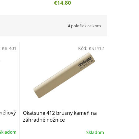
€14,80
4
položiek celkom
:
KB-401
Kód:
KST412
méliový
Okatsune 412 brúsny kameň na
záhradné nožnice
Skladom
Skladom