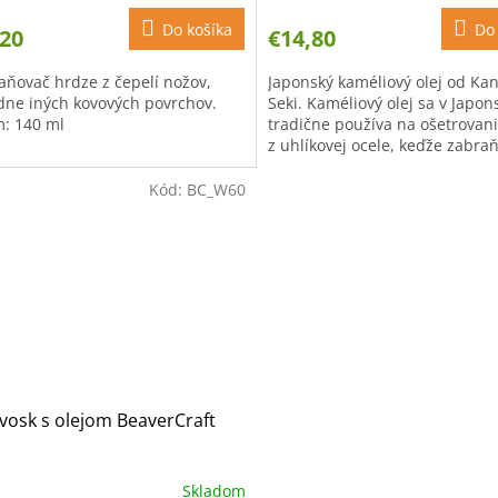
Do košíka
Do 
,20
€14,80
aňovač hrdze z čepelí nožov,
Japonský kaméliový olej od Ka
dne iných kovových povrchov.
Seki. Kaméliový olej sa v Japon
: 140 ml
tradične používa na ošetrovan
z uhlíkovej ocele, keďže zabra
hrdzaveniu ocele. Po vyčistení..
Kód:
BC_W60
 vosk s olejom BeaverCraft
Skladom