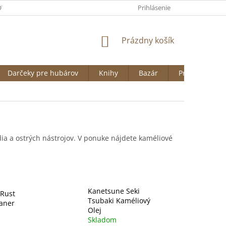
VAŤ NA HUBARSTVO.SK
OBCHODNÉ PODMIENKY
Prihlásenie
ODSTÚPENI
NÁKUPNÝ
Prázdny košík
KOŠÍK
Darčeky pre hubárov
Knihy
Bazár
Predávané zn
dia a ostrých nástrojov. V ponuke nájdete kaméliové
Kanetsune Seki
 Rust
Tsubaki Kaméliový
eaner
Olej
Skladom