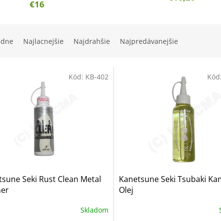
€16
edne
Najlacnejšie
Najdrahšie
Najpredávanejšie
Kód:
KB-402
Kód
sune Seki Rust Clean Metal
Kanetsune Seki Tsubaki Ka
ner
Olej
Skladom