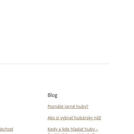
Blog
Poznáte jarné huby?
Ako si vybrať hubársky nôž
obchod
Kedy a kde hľadať huby –