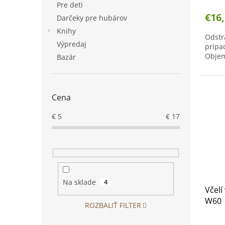
Pre deti
€16
Darčeky pre hubárov
Knihy
Odstr
Výpredaj
prípa
Objem
Bazár
Cena
€
5
€
17
Na sklade
4
Včelí
W60
ROZBALIŤ FILTER