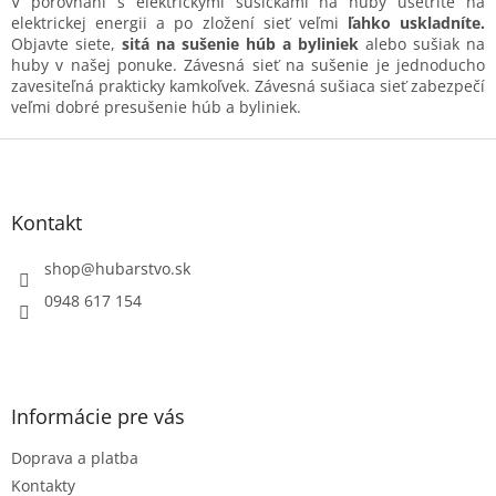
V porovnaní s elektrickými sušičkami na huby ušetríte na
k
elektrickej energii a po zložení sieť veľmi
ľahko uskladníte.
y
Objavte siete,
sitá na sušenie húb a byliniek
alebo sušiak na
v
huby v našej ponuke. Závesná sieť na sušenie je jednoducho
ý
zavesiteľná prakticky kamkoľvek. Závesná sušiaca sieť zabezpečí
p
veľmi dobré presušenie húb a byliniek.
i
s
Z
u
á
p
ä
Kontakt
t
i
shop
@
hubarstvo.sk
e
0948 617 154
Informácie pre vás
Doprava a platba
Kontakty