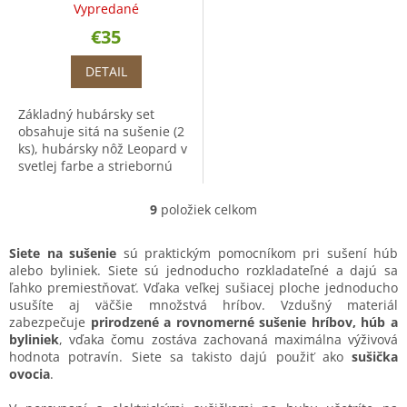
Vypredané
€35
DETAIL
Základný hubársky set
obsahuje sitá na sušenie (2
ks), hubársky nôž Leopard v
svetlej farbe a striebornú
rolničku.
9
položiek celkom
O
v
l
Siete na sušenie
sú praktickým pomocníkom pri sušení húb
á
alebo byliniek. Siete sú jednoducho rozkladateľné a dajú sa
d
ľahko premiestňovať. Vďaka veľkej sušiacej ploche jednoducho
a
usušíte aj väčšie množstvá hríbov. Vzdušný materiál
c
zabezpečuje
prirodzené a rovnomerné sušenie hríbov, húb a
i
byliniek
, vďaka čomu zostáva zachovaná maximálna výživová
e
hodnota potravín. Siete sa takisto dajú použiť ako
sušička
p
ovocia
.
r
v