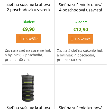
o
o
Sieť na sušenie kruhová
Sieť na sušenie kruhová
d
v
2-poschodová uzavretá
4-poschodová uzavretá
u
so zipsom
so zipsom
k
t
Skladom
Skladom
o
€9,90
€12,90
v
Do košíka
Do košíka
Závesná sieť na sušenie húb
Závesná sieť na sušenie húb
a byliniek, 2 poschodia,
a byliniek, 4 poschodia,
priemer 60 cm.
priemer 60 cm.
Sieť na sušenie kruhová
Sieť na sušenie kruhová