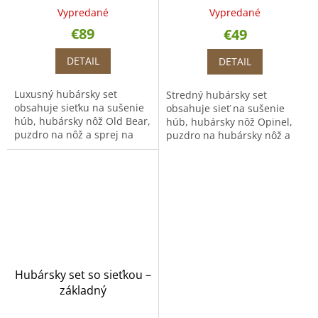
Vypredané
Vypredané
€89
€49
DETAIL
DETAIL
Luxusný hubársky set
Stredný hubársky set
obsahuje sieťku na sušenie
obsahuje sieť na sušenie
húb, hubársky nôž Old Bear,
húb, hubársky nôž Opinel,
puzdro na nôž a sprej na
puzdro na hubársky nôž a
medvede.
striebornú rolničku.
Hubársky set so sieťkou –
základný