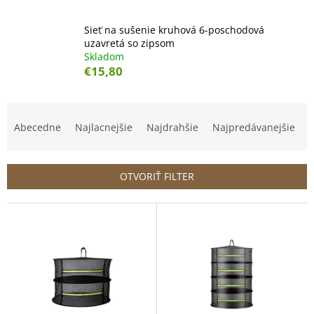
Sieť na sušenie kruhová 6-poschodová
uzavretá so zipsom
Skladom
€15,80
R
a
Abecedne
Najlacnejšie
Najdrahšie
Najpredávanejšie
d
e
n
OTVORIŤ FILTER
i
e
V
p
ý
r
p
o
i
d
s
u
p
k
r
t