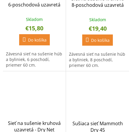
6-poschodová uzavretá
8-poschodová uzavretá
so zipsom
so zipsom
Skladom
Skladom
€15,80
€19,40
Do košíka
Do košíka
Závesná sieť na sušenie húb
Závesná sieť na sušenie húb
a byliniek, 6 poschodí,
a byliniek, 8 poschodí,
priemer 60 cm.
priemer 60 cm.
Sieť na sušenie kruhová
Sušiaca sieť Mammoth
uzavretá - Dry Net
Dry 45