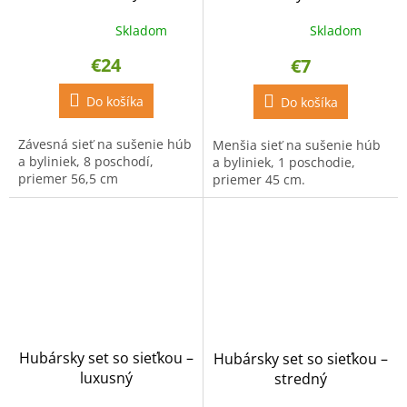
Skladom
Skladom
Priemerné
Priemerné
hodnotenie
hodnotenie
€24
€7
produktu
produktu
je
je
4,6
Do košíka
4,5
Do košíka
z
z
5
5
Závesná sieť na sušenie húb
Menšia sieť na sušenie húb
hviezdičiek.
hviezdičiek.
a byliniek, 8 poschodí,
a byliniek, 1 poschodie,
priemer 56,5 cm
priemer 45 cm.
Hubársky set so sieťkou –
Hubársky set so sieťkou –
luxusný
stredný