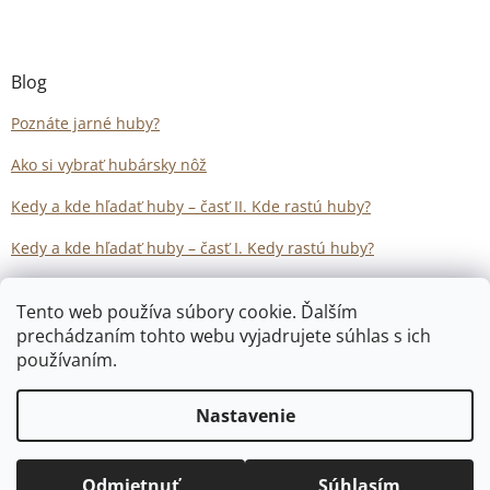
Blog
Poznáte jarné huby?
Ako si vybrať hubársky nôž
Kedy a kde hľadať huby – časť II. Kde rastú huby?
Kedy a kde hľadať huby – časť I. Kedy rastú huby?
Tento web používa súbory cookie. Ďalším
prechádzaním tohto webu vyjadrujete súhlas s ich
používaním.
Vytvoril Shoptet
Nastavenie
Copyright 2026
Hubarstvo.sk
. Všetky práva vyhradené.
Odmietnuť
Súhlasím
Upraviť nastavenie cookies