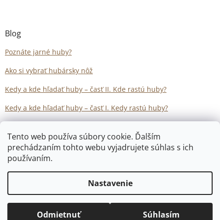
Blog
Poznáte jarné huby?
Ako si vybrať hubársky nôž
Kedy a kde hľadať huby – časť II. Kde rastú huby?
Kedy a kde hľadať huby – časť I. Kedy rastú huby?
Tento web používa súbory cookie. Ďalším
prechádzaním tohto webu vyjadrujete súhlas s ich
používaním.
Vytvoril Shoptet
Nastavenie
Copyright 2026
Hubarstvo.sk
. Všetky práva vyhradené.
Odmietnuť
Súhlasím
Upraviť nastavenie cookies