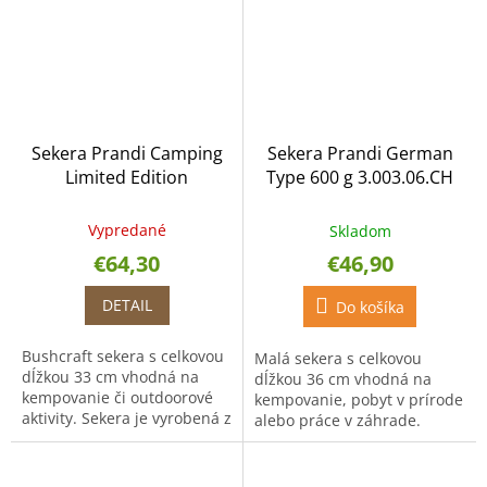
Sekera Prandi Camping
Sekera Prandi German
Limited Edition
Type 600 g 3.003.06.CH
Camouflage 500 g
3.051.05.DH
Vypredané
Skladom
€64,30
€46,90
DETAIL
Do košíka
Bushcraft sekera s celkovou
Malá sekera s celkovou
dĺžkou 33 cm vhodná na
dĺžkou 36 cm vhodná na
kempovanie či outdoorové
kempovanie, pobyt v prírode
aktivity. Sekera je vyrobená z
alebo práce v záhrade.
uhlíkovej ocele.
Sekera je vyrobená z
uhlíkovej ocele.