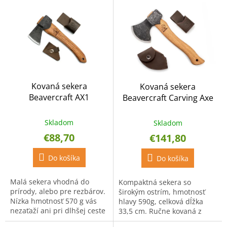
V
p
ý
r
p
o
i
d
s
u
p
k
r
t
o
o
Kovaná sekera
Kovaná sekera
d
v
Beavercraft AX1
Beavercraft Carving Axe
u
AX3
k
t
Skladom
Skladom
o
€88,70
€141,80
v
Do košíka
Do košíka
Malá sekera vhodná do
Kompaktná sekera so
prírody, alebo pre rezbárov.
širokým ostrím, hmotnosť
Nízka hmotnosť 570 g vás
hlavy 590g, celková dĺžka
nezaťaží ani pri dlhšej ceste
33,5 cm. Ručne kovaná z
a s dĺžkou 30,3 cm sa hravo
uhlíkovej ocele 65G tvrdosti