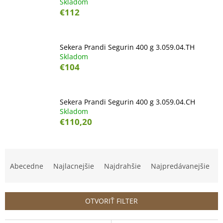
Skladom
€112
Sekera Prandi Segurin 400 g 3.059.04.TH
Skladom
€104
Sekera Prandi Segurin 400 g 3.059.04.CH
Skladom
€110,20
R
a
Abecedne
Najlacnejšie
Najdrahšie
Najpredávanejšie
d
e
n
OTVORIŤ FILTER
i
e