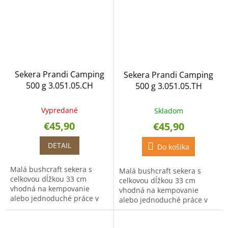
Sekera Prandi Camping
Sekera Prandi Camping
500 g 3.051.05.CH
500 g 3.051.05.TH
Vypredané
Skladom
€45,90
€45,90
DETAIL
Do košíka
Malá bushcraft sekera s
Malá bushcraft sekera s
celkovou dĺžkou 33 cm
celkovou dĺžkou 33 cm
vhodná na kempovanie
vhodná na kempovanie
alebo jednoduché práce v
alebo jednoduché práce v
záhrade. Sekera je vyrobená
záhrade. Sekera je vyrobená
z uhlíkovej ocele.
z uhlíkovej ocele.