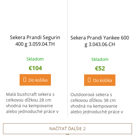
Sekera Prandi Segurin
Sekera Prandi Yankee 600
400 g 3.059.04.TH
g 3.043.06.CH
Skladom
Skladom
€104
€52
Do košíka
Do košíka
Malá bushcraft sekera s
Outdoorová sekera s
celkovou dĺžkou 28 cm
celkovou dĺžkou 38 cm
vhodná na kempovanie
vhodná na kempovanie
alebo jednoduché práce v
alebo jednoduché práce v
záhrade. Sekera je vyrobená
záhrade. Sekera je vyrobená
z uhlíkovej ocele.
z uhlíkovej ocele.
NAČÍTAŤ ĎALŠIE 2