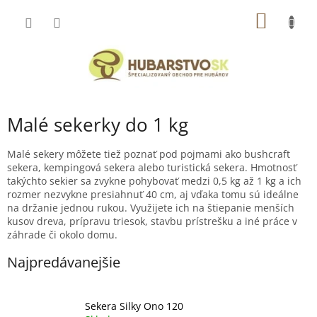
Prejsť
NÁKU
na
obsah
KOŠÍK
Malé sekerky do 1 kg
Malé sekery môžete tiež poznať pod pojmami ako bushcraft
sekera, kempingová sekera alebo turistická sekera. Hmotnosť
takýchto sekier sa zvykne pohybovať medzi 0,5 kg až 1 kg a ich
rozmer nezvykne presiahnuť 40 cm, aj vďaka tomu sú ideálne
na držanie jednou rukou. Využijete ich na štiepanie menších
kusov dreva, prípravu triesok, stavbu prístrešku a iné práce v
záhrade či okolo domu.
Najpredávanejšie
Sekera Silky Ono 120