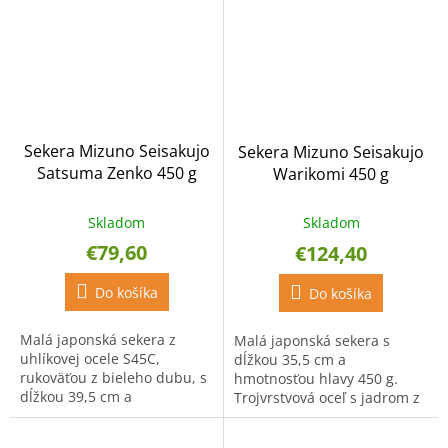
z...
Sekera Mizuno Seisakujo
Sekera Mizuno Seisakujo
Satsuma Zenko 450 g
Warikomi 450 g
Skladom
Skladom
€79,60
€124,40
Do košíka
Do košíka
Malá japonská sekera z
Malá japonská sekera s
uhlíkovej ocele S45C,
dĺžkou 35,5 cm a
rukoväťou z bieleho dubu, s
hmotnosťou hlavy 450 g.
dĺžkou 39,5 cm a
Trojvrstvová oceľ s jadrom z
hmotnosťou hlavy 450 g.
uhlíkovej ocele S45C, rukoväť
z bieleho dubu.