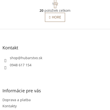
S
1
2
t
O
r
20
položiek celkom
v
á
l
HORE
n
á
k
o
d
v
Z
a
a
c
á
n
i
p
i
e
ä
e
Kontakt
p
t
r
i
shop
@
hubarstvo.sk
v
e
k
0948 617 154
y
v
ý
p
i
Informácie pre vás
s
u
Doprava a platba
Kontakty