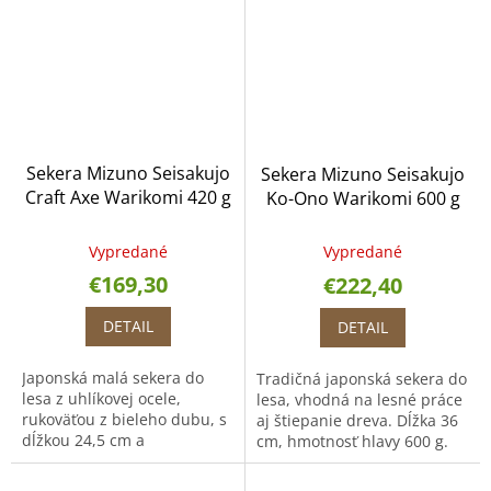
"Kantou-Kashi" - dubové
drevo najvyššej kvality zo...
drevo...
Sekera Mizuno Seisakujo
Sekera Mizuno Seisakujo
Craft Axe Warikomi 420 g
Ko-Ono Warikomi 600 g
Vypredané
Vypredané
€169,30
€222,40
DETAIL
DETAIL
Japonská malá sekera do
Tradičná japonská sekera do
lesa z uhlíkovej ocele,
lesa, vhodná na lesné práce
rukoväťou z bieleho dubu, s
aj štiepanie dreva. Dĺžka 36
dĺžkou 24,5 cm a
cm, hmotnosť hlavy 600 g.
hmotnosťou hlavy 420 g.
Trojvrstvová oceľ s jadrom z
uhlíkovej ocele S45C, rukoväť