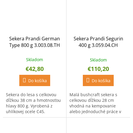
Sekera Prandi German
Sekera Prandi Segurin
Type 800 g 3.003.08.TH
400 g 3.059.04.CH
Skladom
Skladom
€42,80
€110,20
Do košíka
Do košíka
Sekera do lesa s celkovou
Malá bushcraft sekera s
dĺžkou 38 cm a hmotnosťou
celkovou dĺžkou 28 cm
hlavy 800 g. Vyrobená z
vhodná na kempovanie
uhlíkovej ocele C45.
alebo jednoduché práce v
záhrade. Sekera je kovaná z
uhlíkovej ocele.