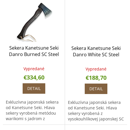
zmestí do batohu. Je určená
57 - 59 HRC. Všestranná
na ľahšie a...
sekera, zvláda sekanie,...
Sekera Kanetsune Seki
Sekera Kanetsune Seki
Danro Burned SC Steel
Danro White SC Steel
Core
Vypredané
Vypredané
€334,60
€188,70
DETAIL
DETAIL
Exkluzívna japonská sekera
Exkluzívna japonská sekera
od Kanetsune Seki. Hlava
od Kanetsune Seki. Hlava
sekery vyrobená metódou
sekery vyrobená z
warikomi s jadrom z
vysokouhlíkovej japonskej SC
vysokouhlíkovej japonskej SC
ocele. Rukoväť z dreva
ocele. Rukoväť z dreva
"Kantou-Kashi" - dubové