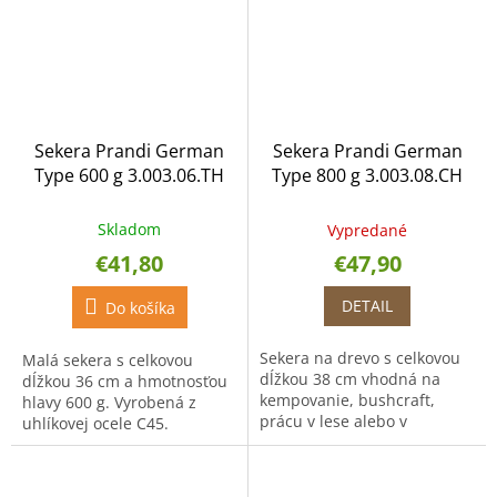
Sekera Prandi German
Sekera Prandi German
Type 600 g 3.003.06.TH
Type 800 g 3.003.08.CH
Skladom
Vypredané
€41,80
€47,90
DETAIL
Do košíka
Sekera na drevo s celkovou
Malá sekera s celkovou
dĺžkou 38 cm vhodná na
dĺžkou 36 cm a hmotnosťou
kempovanie, bushcraft,
hlavy 600 g. Vyrobená z
prácu v lese alebo v
uhlíkovej ocele C45.
záhrade. Sekera je vyrobená
z kovanej uhlíkovej ocele.