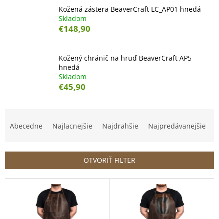
Kožená zástera BeaverCraft LC_AP01 hnedá
Skladom
€148,90
Kožený chránič na hruď BeaverCraft AP5
hnedá
Skladom
€45,90
R
a
Abecedne
Najlacnejšie
Najdrahšie
Najpredávanejšie
d
e
n
OTVORIŤ FILTER
i
e
V
p
ý
r
p
o
i