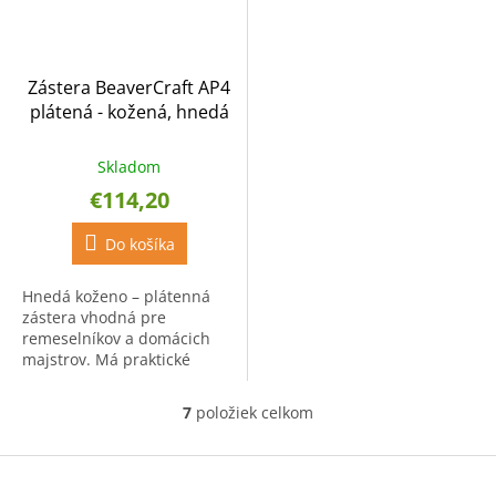
Zástera BeaverCraft AP4
plátená - kožená, hnedá
Skladom
€114,20
Do košíka
Hnedá koženo – plátenná
zástera vhodná pre
remeselníkov a domácich
majstrov. Má praktické
kožené vrecká pripevnené
ozdobnými nitmi.
7
položiek celkom
O
v
l
Z
á
á