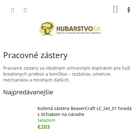
Prejsť
NÁKU
na
obsah
KOŠÍK
Pracovné zástery
Pracovné zástery sú ideálnym ochranným doplnkom pre ľudí
kreatívnych profesií a koníčkov – rezbárov, umelcov,
mechanikov a mnohých ďalších.
Najpredávanejšie
Kožená zástera BeaverCraft LС_Set_01 hnedá
s držiakom na náradie
Skladom
€203