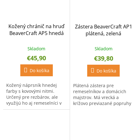
Kožený chránič na hruď
Zástera BeaverCraft AP1
BeaverCraft AP5 hnedá
plátená, zelená
Skladom
Skladom
€45,90
€39,80
Do košíka
Do košíka
Kožený náprsník hnedej
Plátená zástera pre
farby s kovovými nitmi.
remeselníkov a domácich
Určený pre rezbárov, ale
majstrov. Má vrecká a
využijú ho aj remeselníci v
krížovo previazané popruhy
mnohých iných profesiách.
v chrbtovej časti. Rozmery
sú 67,5 x 85 cm.