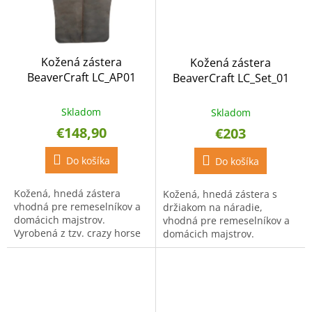
Kožená zástera
Kožená zástera
BeaverCraft LC_AP01
BeaverCraft LС_Set_01
hnedá
hnedá s držiakom na
náradie
Skladom
Skladom
€148,90
€203
Do košíka
Do košíka
Kožená, hnedá zástera
Kožená, hnedá zástera s
vhodná pre remeselníkov a
držiakom na náradie,
domácich majstrov.
vhodná pre remeselníkov a
Vyrobená z tzv. crazy horse
domácich majstrov.
kože hrúbky 2 mm.
Vyrobená z tzv. crazy horse
kože hrúbky 2 mm.