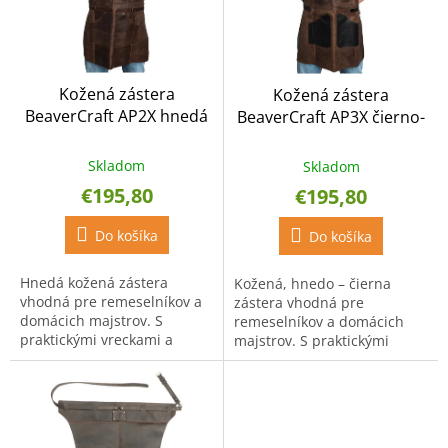
d
s
u
p
k
r
t
o
o
Kožená zástera
Kožená zástera
d
v
BeaverCraft AP2X hnedá
BeaverCraft AP3X čierno-
u
hnedá
k
t
Skladom
Skladom
o
€195,80
€195,80
v
Do košíka
Do košíka
Hnedá kožená zástera
Kožená, hnedo – čierna
vhodná pre remeselníkov a
zástera vhodná pre
domácich majstrov. S
remeselníkov a domácich
praktickými vreckami a
majstrov. S praktickými
hladkou štruktúrou kože,
vreckmi čiernej farby.
ktorá nie je ťažká na telo.
Hladká koža, ktorá nie je
ťažká na telo.