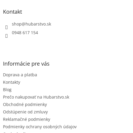
d
p
a
ä
Kontakt
c
t
i
i
shop
@
hubarstvo.sk
e
e
p
0948 617 154
r
v
k
y
v
Informácie pre vás
ý
p
Doprava a platba
i
s
Kontakty
u
Blog
Prečo nakupovať na Hubarstvo.sk
Obchodné podmienky
Odstúpenie od zmluvy
Reklamačné podmienky
Podmienky ochrany osobných údajov