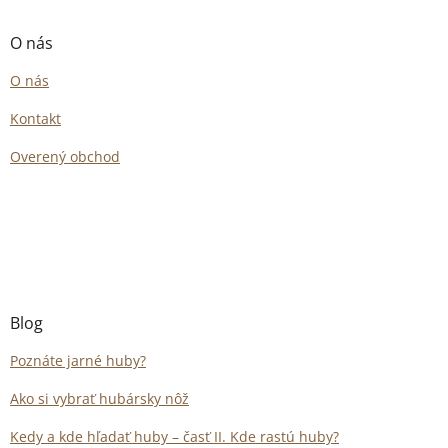
O nás
O nás
Kontakt
Overený obchod
Blog
Poznáte jarné huby?
Ako si vybrať hubársky nôž
Kedy a kde hľadať huby – časť II. Kde rastú huby?