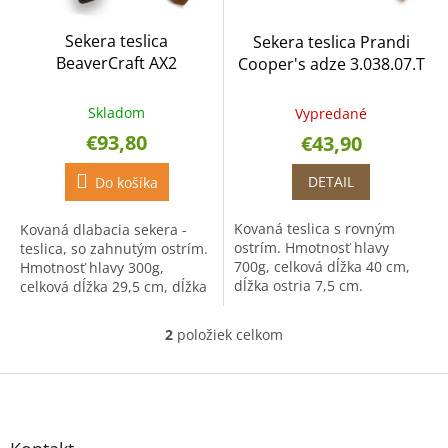
r
t
o
o
Sekera teslica
Sekera teslica Prandi
d
v
BeaverCraft AX2
Cooper's adze 3.038.07.T
u
k
t
Skladom
Vypredané
o
€93,80
€43,90
v
DETAIL
Do košíka
Kovaná teslica s rovným
Kovaná dlabacia sekera -
ostrím. Hmotnosť hlavy
teslica, so zahnutým ostrím.
700g, celková dĺžka 40 cm,
Hmotnosť hlavy 300g,
dĺžka ostria 7,5 cm.
celková dĺžka 29,5 cm, dĺžka
Vyrobená z uhlíkovej ocele
ostria 6 cm. Vyrobená z
C45.
uhlíkovej ocele 65G.
2
položiek celkom
O
v
l
Z
á
á
d
p
a