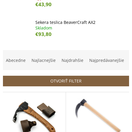
€43,90
Sekera teslica BeaverCraft AX2
Skladom
€93,80
R
a
Abecedne
Najlacnejšie
Najdrahšie
Najpredávanejšie
d
e
n
OTVORIŤ FILTER
i
e
V
p
ý
r
p
o
i
d
s
u
p
k