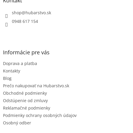
ä
Kontakt
c
t
i
i
shop
@
hubarstvo.sk
e
e
p
0948 617 154
r
v
k
y
v
Informácie pre vás
ý
p
Doprava a platba
i
s
Kontakty
u
Blog
Prečo nakupovať na Hubarstvo.sk
Obchodné podmienky
Odstúpenie od zmluvy
Reklamačné podmienky
Podmienky ochrany osobných údajov
Osobný odber