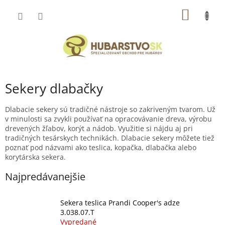
Prejsť
NÁKU
na
obsah
KOŠÍK
Sekery dlabačky
Dlabacie sekery sú tradičné nástroje so zakriveným tvarom. Už
v minulosti sa zvykli používať na opracovávanie dreva, výrobu
drevených žľabov, korýt a nádob. Využitie si nájdu aj pri
tradičných tesárskych technikách. Dlabacie sekery môžete tiež
poznať pod názvami ako teslica, kopačka, dlabačka alebo
korytárska sekera.
Najpredávanejšie
Sekera teslica Prandi Cooper's adze
3.038.07.T
Vypredané