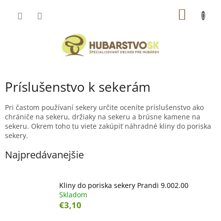
Prejsť
NÁKU
na
obsah
KOŠÍK
Príslušenstvo k sekerám
Pri častom používaní sekery určite oceníte príslušenstvo ako
chrániče na sekeru, držiaky na sekeru a brúsne kamene na
sekeru. Okrem toho tu viete zakúpiť náhradné kliny do poriska
sekery.
Najpredávanejšie
Kliny do poriska sekery Prandi 9.002.00
Skladom
€3,10