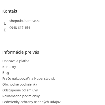
á
d
p
a
ä
Kontakt
c
t
i
i
shop
@
hubarstvo.sk
e
e
p
0948 617 154
r
v
k
y
v
Informácie pre vás
ý
p
Doprava a platba
i
s
Kontakty
u
Blog
Prečo nakupovať na Hubarstvo.sk
Obchodné podmienky
Odstúpenie od zmluvy
Reklamačné podmienky
Podmienky ochrany osobných údajov