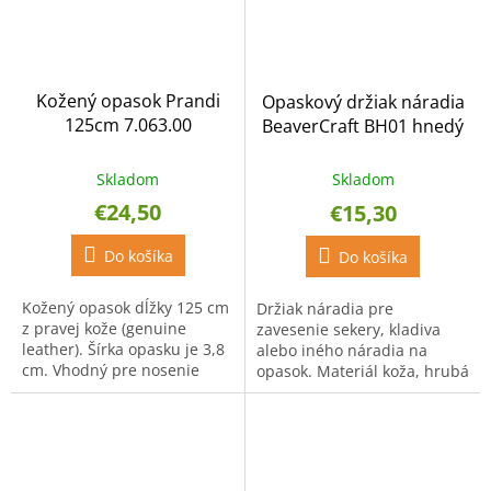
Kožený opasok Prandi
Opaskový držiak náradia
125cm 7.063.00
BeaverCraft BH01 hnedý
Skladom
Skladom
€24,50
€15,30
Do košíka
Do košíka
Kožený opasok dĺžky 125 cm
Držiak náradia pre
z pravej kože (genuine
zavesenie sekery, kladiva
leather). Šírka opasku je 3,8
alebo iného náradia na
cm. Vhodný pre nosenie
opasok. Materiál koža, hrubá
sekery, spolu s koženým
3 mm. Rozmer 13x 8 cm.
puzdrom na sekeru Prandi
7.MOD.13.