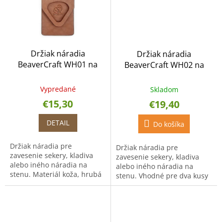
Držiak náradia
Držiak náradia
BeaverCraft WH01 na
BeaverCraft WH02 na
stenu
stenu
Vypredané
Skladom
€15,30
€19,40
DETAIL
Do košíka
Držiak náradia pre
Držiak náradia pre
zavesenie sekery, kladiva
zavesenie sekery, kladiva
alebo iného náradia na
alebo iného náradia na
stenu. Materiál koža, hrubá
stenu. Vhodné pre dva kusy
3 mm. Rozmer 8 x 13 cm.
náradia. Materiál koža,
hrubá 3 mm. Rozmer 18 x 13
cm.