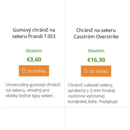
Gumový chránič na
Chránič na sekeru
sekeru Prandi 7.053
Casström Overstrike
Guard
Skladom
Skladom
€3,60
€16,30
Do košíka
Do košíka
Univerzálny gumový chránič
Chránič rukoväť sekery,
na sekeru, vhodný pre
vyrobený z 3 mm hrubej
všetky bežné typy sekier.
rastlinne vyčinenej
európskej kože. Poskytuje
ochranu rukoväti sekery
pred zbytočným
opotrebovaním, ktoré vzniká
pri nepresnom...