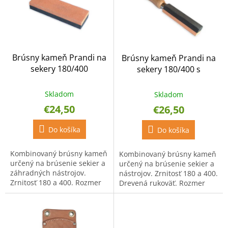
o
i
d
s
u
p
k
r
t
o
o
Brúsny kameň Prandi na
Brúsny kameň Prandi na
d
v
sekery 180/400
sekery 180/400 s
u
rukoväťou
k
t
Skladom
Skladom
o
€24,50
€26,50
v
Do košíka
Do košíka
Kombinovaný brúsny kameň
Kombinovaný brúsny kameň
určený na brúsenie sekier a
určený na brúsenie sekier a
záhradných nástrojov.
nástrojov. Zrnitosť 180 a 400.
Zrnitosť 180 a 400. Rozmer
Drevená rukoväť. Rozmer
kameňa: 100 x 36 x 20 mm.
kameňa: 100 x 40 x 20 mm.