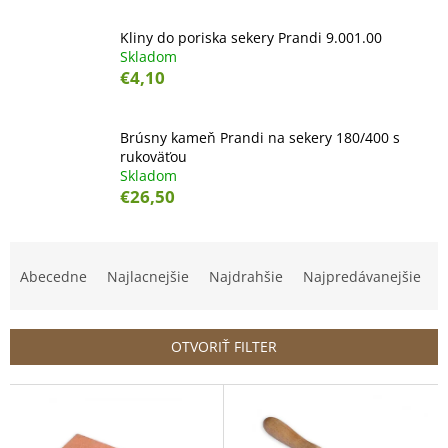
Kliny do poriska sekery Prandi 9.001.00
Skladom
€4,10
Brúsny kameň Prandi na sekery 180/400 s
rukoväťou
Skladom
€26,50
R
a
Abecedne
Najlacnejšie
Najdrahšie
Najpredávanejšie
d
e
n
OTVORIŤ FILTER
i
e
V
p
ý
r
p