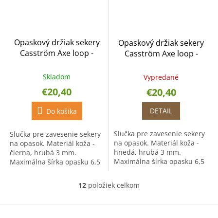
Opaskový držiak sekery
Opaskový držiak sekery
Casström Axe loop -
Casström Axe loop -
čierny
hnedý
Skladom
Vypredané
€20,40
€20,40
DETAIL
Do košíka
Slučka pre zavesenie sekery
Slučka pre zavesenie sekery
na opasok. Materiál koža -
na opasok. Materiál koža -
hnedá, hrubá 3 mm.
čierna, hrubá 3 mm.
Maximálna šírka opasku 6,5
Maximálna šírka opasku 6,5
cm.
cm.
12
položiek celkom
O
v
l
Z
á