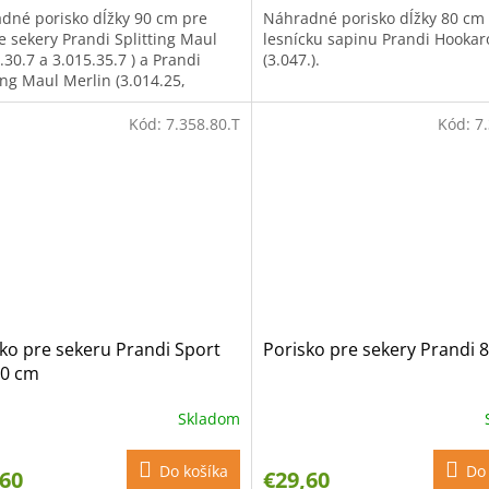
dné porisko dĺžky 90 cm pre
Náhradné porisko dĺžky 80 cm
e sekery Prandi Splitting Maul
lesnícku sapinu Prandi Hookar
.30.7 a 3.015.35.7 ) a Prandi
(3.047.).
ing Maul Merlin (3.014.25,
30 a 3.014.35).
Kód:
7.358.80.T
Kód:
7
ko pre sekeru Prandi Sport
Porisko pre sekery Prandi 
80 cm
Skladom
Do košíka
Do 
,60
€29,60