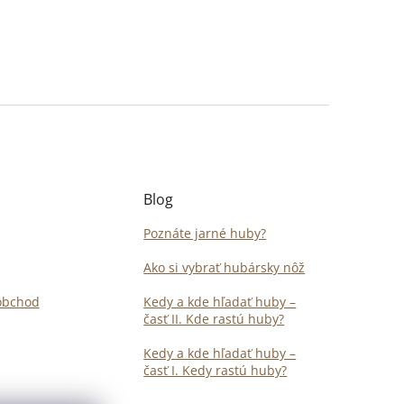
Blog
Poznáte jarné huby?
Ako si vybrať hubársky nôž
obchod
Kedy a kde hľadať huby –
časť II. Kde rastú huby?
Kedy a kde hľadať huby –
časť I. Kedy rastú huby?