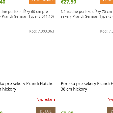
,40
€27,50
dné porisko dĺžky 60 cm pre
Náhradné porisko dĺžky 70 cm
y Prandi German Type (3.011.10)
sekery Prandi German Type (3.
Kód:
7.303.36.H
Kód:
7.
ko pre sekery Prandi Hatchet
Porisko pre sekery Prandi 
 hickory
38 cm hickory
Vypredané
Vy
DETAIL
D