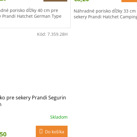
dné porisko dĺžky 40 cm pre
Náhradné porisko dĺžky 33 cm
y Prandi Hatchet German Type
sekery Prandi Hatchet Camping
Kód:
7.359.28H
ko pre sekery Prandi Segurin
m
Skladom
Do košíka
,50