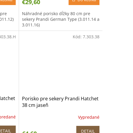
€29,60
 pre
Náhradné porisko dĺžky 80 cm pre
011.12)
sekery Prandi German Type (3.011.14 a
3.011.16)
303.38.H
Kód:
7.303.38
Hatchet
Porisko pre sekery Prandi Hatchet
38 cm jaseň
predané
Vypredané
ETAIL
DETAIL