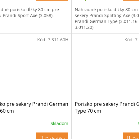
dné porisko dĺžky 80 cm pre
Náhradné porisko dĺžky 80 cm
 Prandi Sport Axe (3.058).
sekery Prandi Splitting Axe (3.
Prandi German Type (3.011.16 
3.011.20)
Kód:
7.311.60H
Kód:
7
sko pre sekery Prandi German
Porisko pre sekery Prandi
 60 cm
Type 70 cm
Skladom
Do košíka
Do 