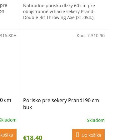
 pre
Náhradné porisko dĺžky 60 cm pre
on
obojstranné vrhacie sekery Prandi
Double Bit Throwing Axe (3T.054.).
.316.80H
Kód:
7.310.90
80 cm
Porisko pre sekery Prandi 90 cm
buk
Skladom
Skladom
košíka
Do košíka
€18,40