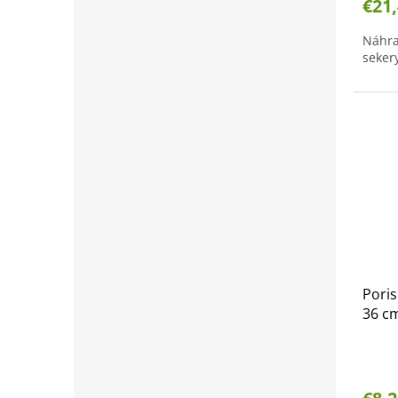
€21
Náhra
seker
Poris
36 cm