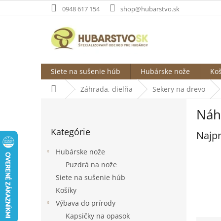
Prejsť
0948 617 154
shop@hubarstvo.sk
na
obsah
Siete na sušenie húb
Hubárske nože
Koš
Domov
Záhrada, dielňa
Sekery na drevo
B
Náh
o
Preskočiť
č
Kategórie
kategórie
Najpr
n
ý
Hubárske nože
p
Puzdrá na nože
a
Siete na sušenie húb
n
e
Košíky
l
Výbava do prírody
Kapsičky na opasok