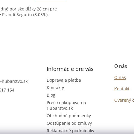
dné porisko dĺžky 28 cm pre
 Prandi Segurin (3.059.).
O
v
l
á
d
a
c
O nás
i
Informácie pre vás
e
O nás
p
Doprava a platba
@
hubarstvo.sk
r
Kontakty
Kontakt
617 154
v
Blog
k
Overený 
y
Prečo nakupovať na
v
Hubarstvo.sk
ý
Obchodné podmienky
p
Odstúpenie od zmluvy
i
s
Reklamačné podmienky