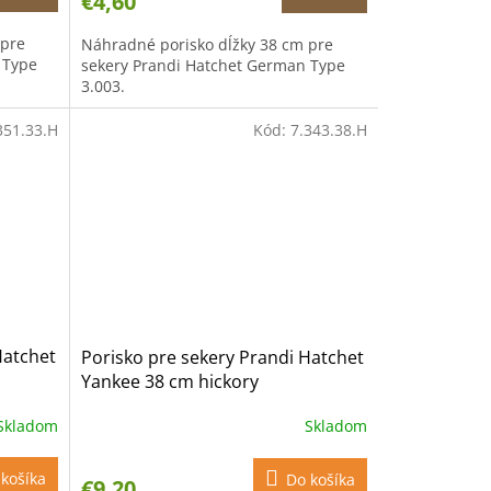
€4,60
 pre
Náhradné porisko dĺžky 38 cm pre
 Type
sekery Prandi Hatchet German Type
3.003.
351.33.H
Kód:
7.343.38.H
Hatchet
Porisko pre sekery Prandi Hatchet
Yankee 38 cm hickory
Skladom
Skladom
košíka
Do košíka
€9,20