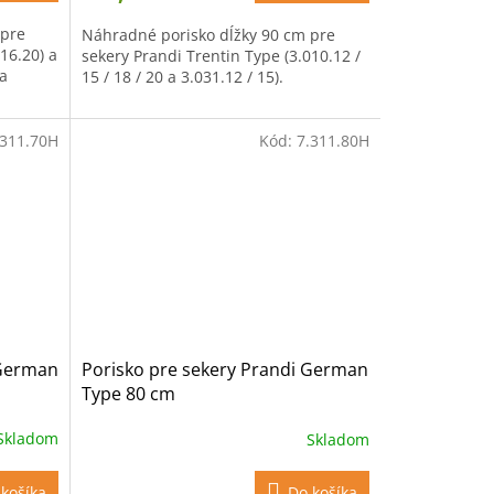
 pre
Náhradné porisko dĺžky 90 cm pre
016.20) a
sekery Prandi Trentin Type (3.010.12 /
a
15 / 18 / 20 a 3.031.12 / 15).
.311.70H
Kód:
7.311.80H
 German
Porisko pre sekery Prandi German
Type 80 cm
Skladom
Skladom
košíka
Do košíka