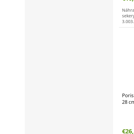
Náhra
seker
3.003.
Poris
28 c
€26