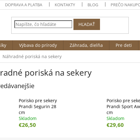
DOPRAVA A PLATBA
KONTAKTY
BLOG
PREČO NAKUPO
HĽADAŤ
íky
Výbava do prírody
Záhrada, dielňa
Pre deti
Náhradné poriská na sekery
radné poriská na sekery
edávanejšie
Porisko pre sekery
Porisko pre sek
Prandi Segurin 28
Prandi Sport Ax
cm
cm
Skladom
Skladom
€26,50
€29,60