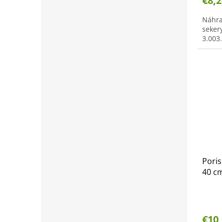
€8,2
Náhra
seker
3.003.
Poris
40 cm
€10