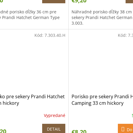
0
€9,20
dné porisko dĺžky 36 cm pre
Náhradné porisko dĺžky 38 cm
y Prandi Hatchet German Type
sekery Prandi Hatchet German
3.003.
Kód:
7.303.40.H
Kód:
7.
ko pre sekery Prandi Hatchet
Porisko pre sekery Prandi 
 hickory
Camping 33 cm hickory
Vypredané
DETAIL
Do 
,20
€8,20