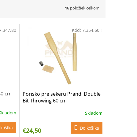
16
položiek celkom
7.347.80
Kód:
7.354.60H
80 cm
Porisko pre sekeru Prandi Double
Bit Throwing 60 cm
Skladom
Skladom
košíka
Do košíka
€24,50