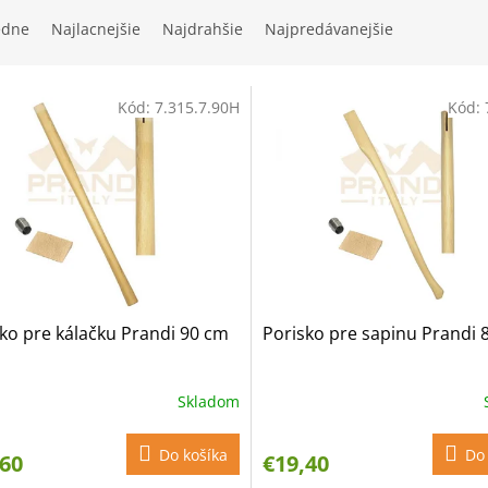
edne
Najlacnejšie
Najdrahšie
Najpredávanejšie
Kód:
7.315.7.90H
Kód:
ko pre kálačku Prandi 90 cm
Porisko pre sapinu Prandi 
Skladom
Do košíka
Do 
,60
€19,40