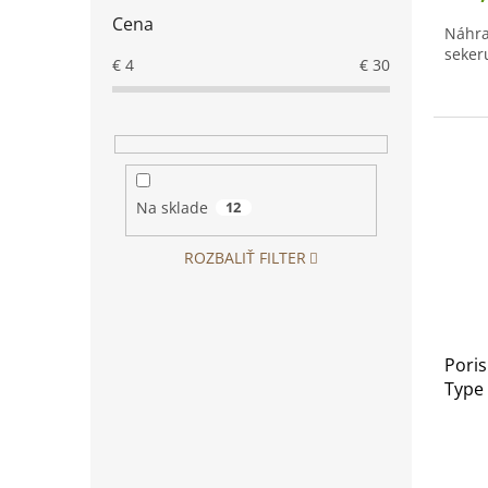
Cena
Náhra
sekeru
€
4
€
30
Na sklade
12
ROZBALIŤ FILTER
Pori
Type