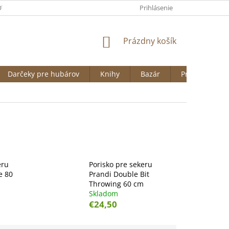
VAŤ NA HUBARSTVO.SK
OBCHODNÉ PODMIENKY
Prihlásenie
ODSTÚPENI
NÁKUPNÝ
Prázdny košík
KOŠÍK
Darčeky pre hubárov
Knihy
Bazár
Predávané zn
eru
Porisko pre sekeru
e 80
Prandi Double Bit
Throwing 60 cm
Skladom
€24,50