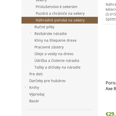
Náhra
Príslušenstvo k sekerám
kálaci
Puzdrá a chrániče na sekery
(3.015
Splitt
Náhradné poriská na sekery
3.014.
Ručné pílky
Rezbárske náradie
Kliny na štiepanie dreva
Pracovné zástery
Oleje a vosky na drevo
Údržba a čistenie náradia
Tašky a držiaky na náradie
Pre deti
Darčeky pre hubárov
Poris
Knihy
Axe 
Výpredaj
Bazár
€29