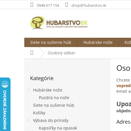
Prejsť
0948 617 154
shop@hubarstvo.sk
na
obsah
Siete na sušenie húb
Hubárske nože
Koš
Domov
Osobný odber
B
Oso
o
Preskočiť
č
Kategórie
kategórie
n
Chcete 
vopred
ý
Hubárske nože
email a
p
Puzdrá na nože
a
Upo
Siete na sušenie húb
n
objedn
e
Košíky
l
Výbava do prírody
Adres
Kapsičky na opasok