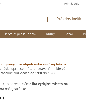
VAŤ NA HUBARSTVO.SK
OBCHODNÉ PODMIENKY
Prihlásenie
ODSTÚPENI
NÁKUPNÝ
Prázdny košík
KOŠÍK
Darčeky pre hubárov
Knihy
Bazár
Predávané zn
u dopravy
a
z
a objednávku mať zaplatené
ednávka spracovaná a pripravená, príde vám
racovné dni v čase od 9:00 do 15:00.
 tejto adrese máme
iba výdajné miesto na
na našej stránke.
d)