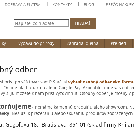
DOPRAVA A PLATBA
KONTAKTY
BLOG
PREČO NAKUPO
HĽADAŤ
íky
Výbava do prírody
Záhrada, dielňa
Pre deti
bný odber
si prísť po váš tovar sami? Stačí si
vybrať osobný odber ako form
- Online platba kartou alebo Google Pay. Akonáhle bude vaša obj
 vy si ju môžete k nám prísť vyzdvihnúť. Osobný odber je možný v p
zorňujeme
- nemáme kamennú predajňu alebo showroom. Na
ávky
. Neslúži k prezeraniu alebo skúšaniu produktov zobrazených 
a: Gogoľova 18, Bratislava, 851 01 (sklad firmy Knilan