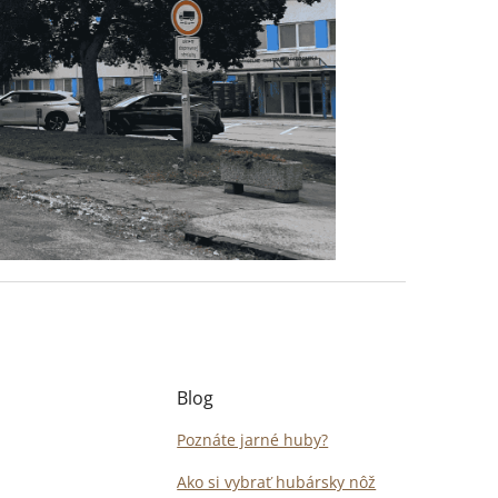
Blog
Poznáte jarné huby?
Ako si vybrať hubársky nôž