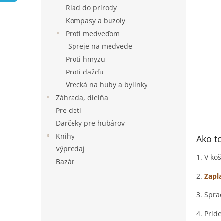
Riad do prírody
Kompasy a buzoly
Proti medveďom
Spreje na medvede
Proti hmyzu
Proti dažďu
Vrecká na huby a bylinky
Záhrada, dielňa
Pre deti
Darčeky pre hubárov
Knihy
Ako t
Výpredaj
1. V ko
Bazár
2.
Zapl
3. Spra
4. Príd