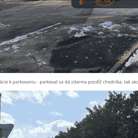
cie k parkovaniu - parkovať sa dá zdarma pozdĺž chodníka, tak ak