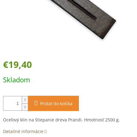
€19,40
Jednotková
Skladom
cena:
Pridať do košíka
Oceľový klin na štiepanie dreva Prandi. Hmotnosť 2500 g.
Detailné informácie