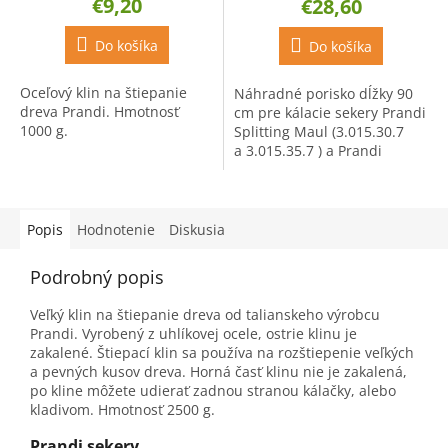
€9,20
€28,60
Do košíka
Do košíka
Oceľový klin na štiepanie
Náhradné porisko dĺžky 90
dreva Prandi. Hmotnosť
cm pre kálacie sekery Prandi
1000 g.
Splitting Maul (3.015.30.7
a 3.015.35.7 ) a Prandi
Splitting Maul Merlin
(3.014.25, 3.014.30 a
3.014.35).
Popis
Hodnotenie
Diskusia
Podrobný popis
Veľký klin na štiepanie dreva od talianskeho výrobcu
Prandi. Vyrobený z uhlíkovej ocele, ostrie klinu je
zakalené. Štiepací klin sa používa na rozštiepenie veľkých
a pevných kusov dreva. Horná časť klinu nie je zakalená,
po kline môžete udierať zadnou stranou kálačky, alebo
kladivom. Hmotnosť 2500 g.
Prandi sekery