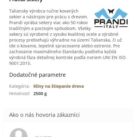
Taliansky výrobca ručne kovaných
sekier a nástrojov pre prácu s drevom.
Prandi vyrába sekery viac ako 50 rokov
tradičným a poctivým spôsobom. Všetky
sekery sú vyrobené z vysoko kvalitnej ocele a výrobné
procesy prebiehajú výhradne na území Talianska, či už
ide o kovanie, tepelné spracovanie alebo ostrenie. Pre
zachovanie maximálneho štandardu podlieha každá
výrobná fáza detailnej kontrole podľa noriem UNI EN ISO
9001:2015.
Dodatočné parametre
Kategória
:
Kliny na štiepanie dreva
Hmotnosť
:
2500 g
Hodnotenie obchodu je 5 z 5 hviezdičiek.