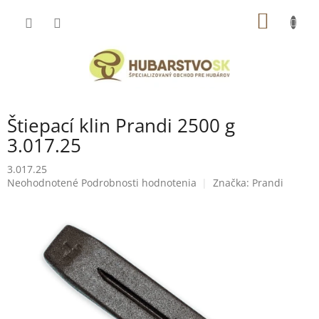
Prejsť
NÁKU
na
obsah
KOŠÍK
Štiepací klin Prandi 2500 g
3.017.25
3.017.25
Priemerné
Neohodnotené
Podrobnosti hodnotenia
Značka:
Prandi
hodnotenie
produktu
je
0,0
z
5
hviezdičiek.