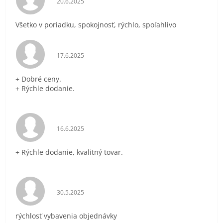
20.6.2025
Všetko v poriadku, spokojnosť, rýchlo, spoľahlivo
Hodnotenie obchodu je 5 z 5 hviezdičiek.
17.6.2025
+ Dobré ceny.
+ Rýchle dodanie.
Hodnotenie obchodu je 5 z 5 hviezdičiek.
16.6.2025
+ Rýchle dodanie, kvalitný tovar.
Hodnotenie obchodu je 5 z 5 hviezdičiek.
30.5.2025
rýchlosť vybavenia objednávky