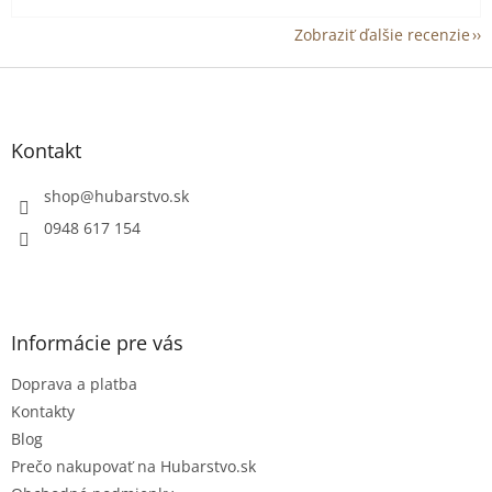
Zobraziť ďalšie recenzie
Z
á
p
ä
Kontakt
t
i
shop
@
hubarstvo.sk
e
0948 617 154
Informácie pre vás
Doprava a platba
Kontakty
Blog
Prečo nakupovať na Hubarstvo.sk