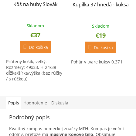
Kôš na huby Slovák
Kupilka 37 hnedá - kuksa
Skladom
Skladom
€37
€19
Do košíka
Do košíka
Prútený košík, veľký.
Pohár v tvare kuksy 0.37 l
Rozmery: 49x33, H-24/38
dĺžka/šírka/výška (bez rúčky
/ s rúčkou)
Popis
Hodnotenie
Diskusia
Podrobný popis
Kvalitný kompas nemeckej značky MFH. Kompas je veľmi
odolný, pretože má
masívne kovové telo
. Obsahuje