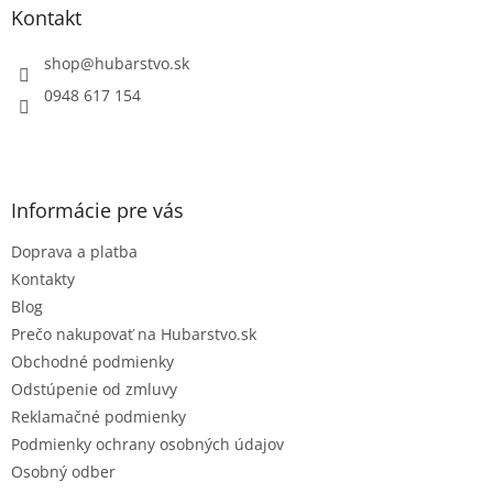
ä
Kontakt
t
i
shop
@
hubarstvo.sk
e
0948 617 154
Informácie pre vás
Doprava a platba
Kontakty
Blog
Prečo nakupovať na Hubarstvo.sk
Obchodné podmienky
Odstúpenie od zmluvy
Reklamačné podmienky
Podmienky ochrany osobných údajov
Osobný odber