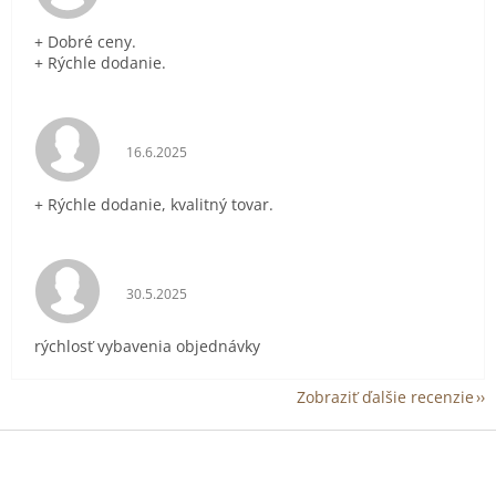
+ Dobré ceny.
+ Rýchle dodanie.
Hodnotenie obchodu je 5 z 5 hviezdičiek.
16.6.2025
+ Rýchle dodanie, kvalitný tovar.
Hodnotenie obchodu je 5 z 5 hviezdičiek.
30.5.2025
rýchlosť vybavenia objednávky
Zobraziť ďalšie recenzie
Z
á
p