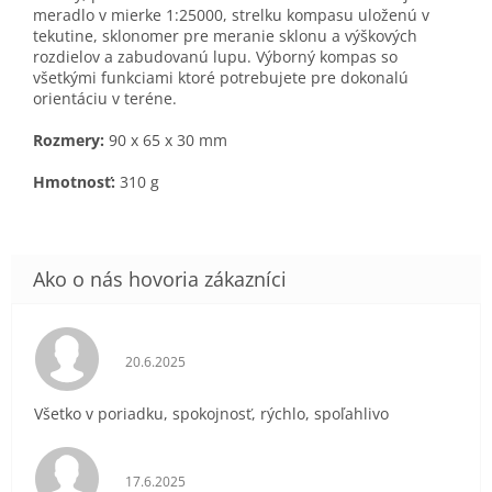
meradlo v mierke 1:25000, strelku kompasu uloženú v
tekutine, sklonomer pre meranie sklonu a výškových
rozdielov a zabudovanú lupu. Výborný kompas so
všetkými funkciami ktoré potrebujete pre dokonalú
orientáciu v teréne.
Rozmery:
90 x 65 x 30 mm
Hmotnosť:
310 g
Hodnotenie obchodu je 5 z 5 hviezdičiek.
20.6.2025
Všetko v poriadku, spokojnosť, rýchlo, spoľahlivo
Hodnotenie obchodu je 5 z 5 hviezdičiek.
17.6.2025