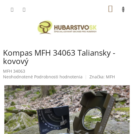
Prejsť
NÁKU
na
obsah
KOŠÍK
Kompas MFH 34063 Taliansky -
kovový
MFH 34063
Priemerné
Neohodnotené
Podrobnosti hodnotenia
Značka:
MFH
hodnotenie
produktu
je
0,0
z
5
hviezdičiek.