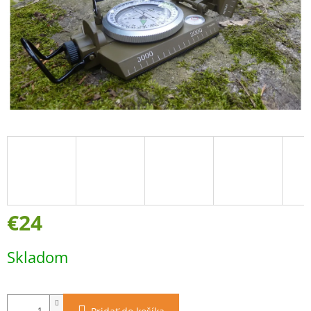
€24
Jednotková
Skladom
cena: