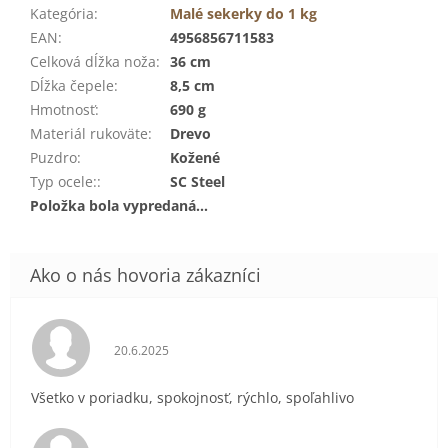
Kategória
:
Malé sekerky do 1 kg
EAN
:
4956856711583
Celková dĺžka noža
:
36 cm
Dĺžka čepele
:
8,5 cm
Hmotnosť
:
690 g
Materiál rukoväte
:
Drevo
Puzdro
:
Kožené
Typ ocele:
:
SC Steel
Položka bola vypredaná…
Hodnotenie obchodu je 5 z 5 hviezdičiek.
20.6.2025
Všetko v poriadku, spokojnosť, rýchlo, spoľahlivo