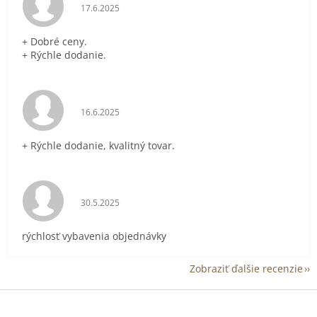
Hodnotenie obchodu je 5 z 5 hviezdičiek.
17.6.2025
+ Dobré ceny.
+ Rýchle dodanie.
Hodnotenie obchodu je 5 z 5 hviezdičiek.
16.6.2025
+ Rýchle dodanie, kvalitný tovar.
Hodnotenie obchodu je 5 z 5 hviezdičiek.
30.5.2025
rýchlosť vybavenia objednávky
Zobraziť ďalšie recenzie
Z
á