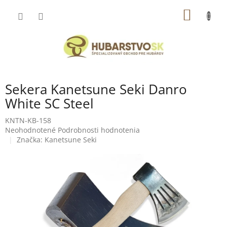
Prejsť
NÁKU
na
obsah
KOŠÍK
Sekera Kanetsune Seki Danro
White SC Steel
KNTN-KB-158
Priemerné
Neohodnotené
Podrobnosti hodnotenia
hodnotenie
Značka:
Kanetsune Seki
produktu
je
0,0
z
5
hviezdičiek.