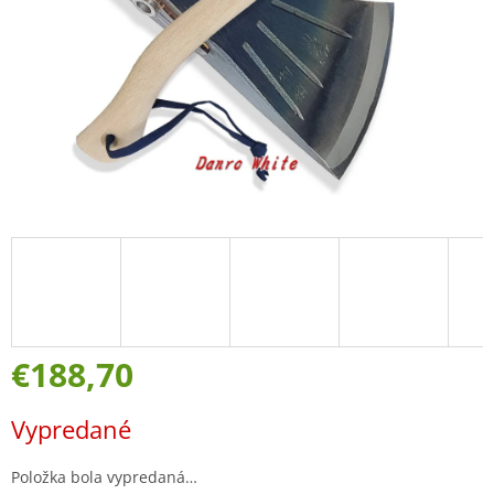
€188,70
Jednotková
Vypredané
cena:
Položka bola vypredaná…