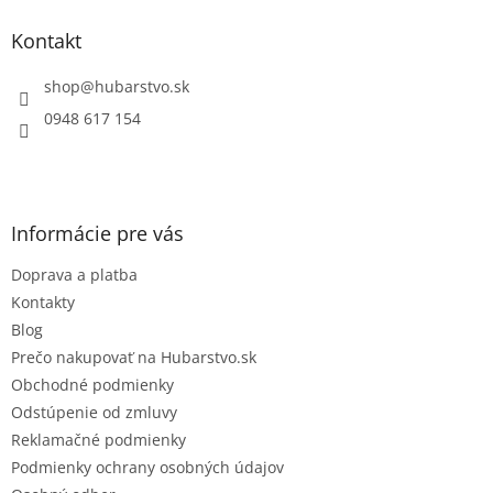
p
ä
Kontakt
t
i
shop
@
hubarstvo.sk
e
0948 617 154
Informácie pre vás
Doprava a platba
Kontakty
Blog
Prečo nakupovať na Hubarstvo.sk
Obchodné podmienky
Odstúpenie od zmluvy
Reklamačné podmienky
Podmienky ochrany osobných údajov