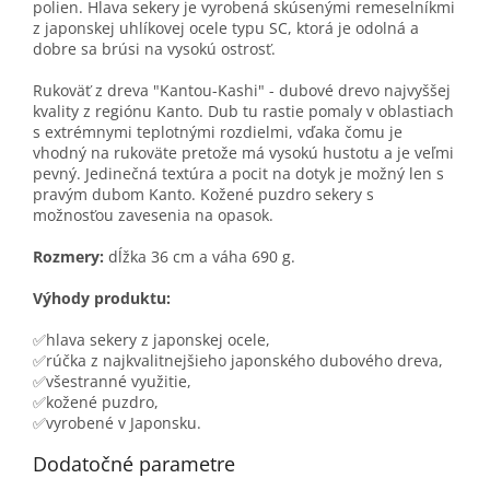
polien. Hlava sekery je vyrobená skúsenými remeselníkmi
z japonskej uhlíkovej ocele typu SC, ktorá je odolná a
dobre sa brúsi na vysokú ostrosť.
Rukoväť z dreva "Kantou-Kashi" - dubové drevo najvyššej
kvality z regiónu Kanto. Dub tu rastie pomaly v oblastiach
s extrémnymi teplotnými rozdielmi, vďaka čomu je
vhodný na rukoväte pretože má vysokú hustotu a je veľmi
pevný. Jedinečná textúra a pocit na dotyk je možný len s
pravým dubom Kanto. Kožené puzdro sekery s
možnosťou zavesenia na opasok.
Rozmery:
dĺžka 36 cm a váha 690 g.
Výhody produktu:
✅hlava sekery z japonskej ocele,
✅rúčka z najkvalitnejšieho japonského dubového dreva,
✅všestranné využitie,
✅kožené puzdro,
✅vyrobené v Japonsku.
Dodatočné parametre