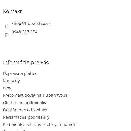
d
p
a
ä
Kontakt
c
t
i
i
shop
@
hubarstvo.sk
e
e
p
0948 617 154
r
v
k
y
v
Informácie pre vás
ý
p
Doprava a platba
i
s
Kontakty
u
Blog
Prečo nakupovať na Hubarstvo.sk
Obchodné podmienky
Odstúpenie od zmluvy
Reklamačné podmienky
Podmienky ochrany osobných údajov