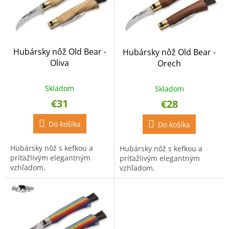
p
s
r
p
o
r
d
o
u
Hubársky nôž Old Bear -
Hubársky nôž Old Bear -
d
k
Oliva
Orech
u
t
k
o
t
Skladom
v
Skladom
o
€31
€28
v
Do košíka
Do košíka
Hubársky nôž s kefkou a
Hubársky nôž s kefkou a
príťažlivým elegantným
príťažlivým elegantným
vzhľadom.
vzhľadom.