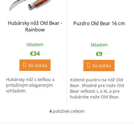
Hubársky nôž Old Bear -
Puzdro Old Bear 16 cm
Rainbow
Skladom
Skladom
€34
€9
Do košíka
Do košíka
Hubársky nôž s kefkou a
Kožené puzdro na nôž Old
príťažlivým elegantným
Bear. Vhodné pre nože Old
vzhľadom.
Bear veľkosti L a XL a pre
hubárske nože Old Bear.
Celková dĺžka puzdra je 16
cm a hmotnosť 31 g.
4
položiek celkom
O
v
l
Z
á
á