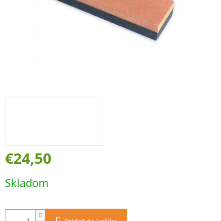
€24,50
Jednotková
Skladom
cena: