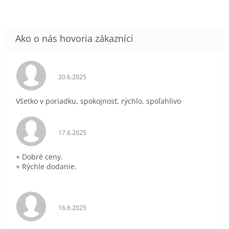
Hodnotenie obchodu je 5 z 5 hviezdičiek.
20.6.2025
Všetko v poriadku, spokojnosť, rýchlo, spoľahlivo
Hodnotenie obchodu je 5 z 5 hviezdičiek.
17.6.2025
+ Dobré ceny.
+ Rýchle dodanie.
Hodnotenie obchodu je 5 z 5 hviezdičiek.
16.6.2025