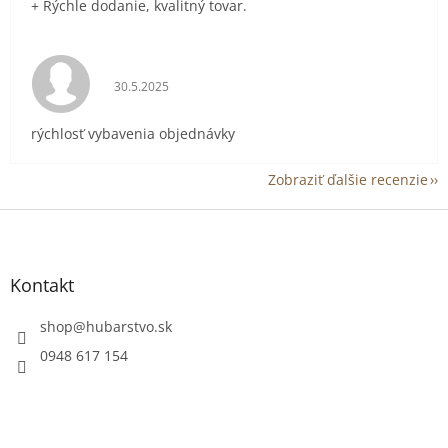
+ Rýchle dodanie, kvalitný tovar.
Hodnotenie obchodu je 5 z 5 hviezdičiek.
30.5.2025
rýchlosť vybavenia objednávky
Zobraziť ďalšie recenzie
Z
á
p
ä
Kontakt
t
i
shop
@
hubarstvo.sk
e
0948 617 154