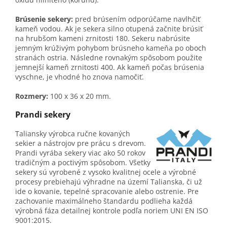
Brúsenie sekery:
pred brúsením odporúčame navlhčiť
kameň vodou. Ak je sekera silno otupená začnite brúsiť
na hrubšom kameni zrnitosti 180. Sekeru nabrúsite
jemným krúživým pohybom brúsneho kameňa po oboch
stranách ostria. Následne rovnakým spôsobom použite
jemnejší kameň zrnitosti 400. Ak kameň počas brúsenia
vyschne, je vhodné ho znova namočiť.
Rozmery:
100 x 36 x 20 mm.
Prandi sekery
Taliansky výrobca ručne kovaných
sekier a nástrojov pre prácu s drevom.
Prandi vyrába sekery viac ako 50 rokov
tradičným a poctivým spôsobom. Všetky
sekery sú vyrobené z vysoko kvalitnej ocele a výrobné
procesy prebiehajú výhradne na území Talianska, či už
ide o kovanie, tepelné spracovanie alebo ostrenie. Pre
zachovanie maximálneho štandardu podlieha každá
výrobná fáza detailnej kontrole podľa noriem UNI EN ISO
9001:2015.