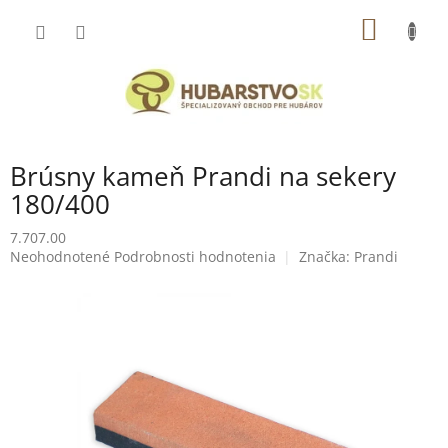
Prejsť
NÁKU
na
obsah
KOŠÍK
Brúsny kameň Prandi na sekery
180/400
7.707.00
Priemerné
Neohodnotené
Podrobnosti hodnotenia
Značka:
Prandi
hodnotenie
produktu
je
0,0
z
5
hviezdičiek.