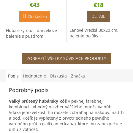
€43
€18
produktu
je
DETAIL
5,0
Do košíka
z
5
Ľanové vrecká 30x20 cm,
Hubársky nôž - darčekové
hviezdičiek.
balenie po 3ks.
balenie s puzdrom
ZOBRAZIŤ VŠETKY SÚVISIACE PRODUKTY
Popis
Hodnotenie
Diskusia
Značka
Podrobný popis
Veľký prútený hubársky kôš
v peknej farebnej
kombinácii, vhodný na zber väčšieho množstva húb.
Vďaka jeho veľkosti ho môžete zobrať aj na nákupy, na trh
a pod. Košík je vypletený z prvotriedneho pevného
vareného prútia (salix americana), ktoré mu zabezpečuje
dlhú životnosť.