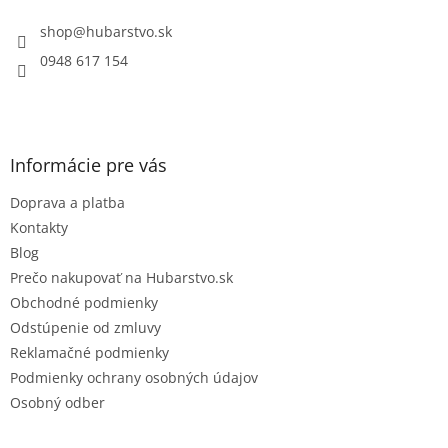
t
i
shop
@
hubarstvo.sk
e
0948 617 154
Informácie pre vás
Doprava a platba
Kontakty
Blog
Prečo nakupovať na Hubarstvo.sk
Obchodné podmienky
Odstúpenie od zmluvy
Reklamačné podmienky
Podmienky ochrany osobných údajov
Osobný odber