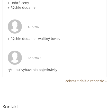
+ Dobré ceny.
+ Rýchle dodanie.
Hodnotenie obchodu je 5 z 5 hviezdičiek.
16.6.2025
+ Rýchle dodanie, kvalitný tovar.
Hodnotenie obchodu je 5 z 5 hviezdičiek.
30.5.2025
rýchlosť vybavenia objednávky
Zobraziť ďalšie recenzie
Z
á
p
ä
Kontakt