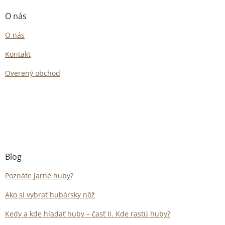
O nás
O nás
Kontakt
Overený obchod
Blog
Poznáte jarné huby?
Ako si vybrať hubársky nôž
Kedy a kde hľadať huby – časť II. Kde rastú huby?