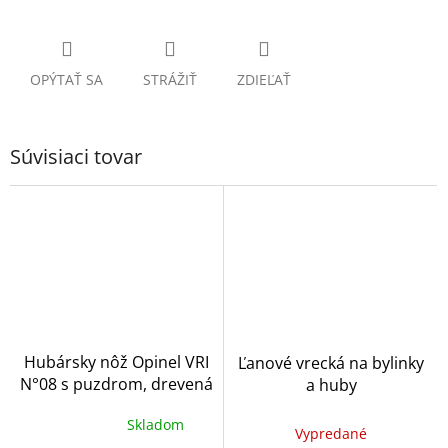
OPÝTAŤ SA
STRÁŽIŤ
ZDIEĽAŤ
Súvisiaci tovar
Hubársky nôž Opinel VRI
Ľanové vrecká na bylinky
N°08 s puzdrom, drevená
a huby
krabička
Skladom
Priemerné
Vypredané
hodnotenie