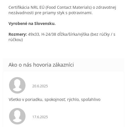
Certifikácia NRL EÚ (Food Contact Materials) o zdravotnej
nezávadnosti pre priamy styk s potravinami.
Vyrobené na Slovensku.
Rozmery:
49x33, H-24/38 dĺžka/šírka/výška (bez rúčky / s
rúčkou)
Hodnotenie obchodu je 5 z 5 hviezdičiek.
20.6.2025
Všetko v poriadku, spokojnosť, rýchlo, spoľahlivo
Hodnotenie obchodu je 5 z 5 hviezdičiek.
17.6.2025