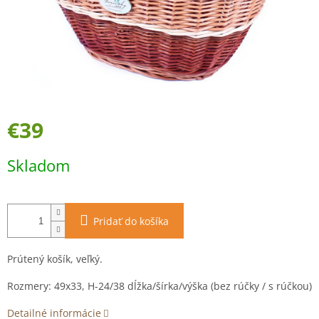
€39
Jednotková
Skladom
cena:
Pridať do košíka
Prútený košík, veľký.
Rozmery: 49x33, H-24/38 dĺžka/šírka/výška (bez rúčky / s rúčkou)
Detailné informácie