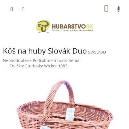
Prejsť
NÁKU
na
obsah
KOŠÍK
Kôš na huby Slovák Duo
SWSL49D
Priemerné
Neohodnotené
Podrobnosti hodnotenia
hodnotenie
Značka:
Storinsky Wicker 1883
produktu
je
0,0
z
5
hviezdičiek.