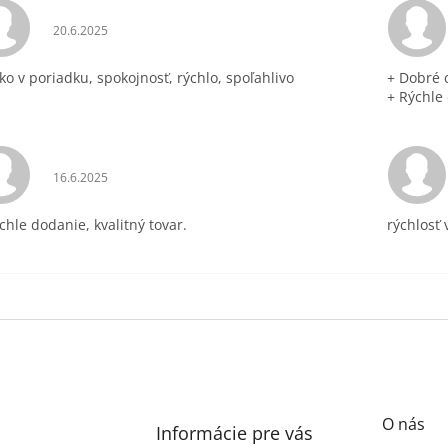
Hodnotenie obchodu je 5 z 5 hviezdičiek.
20.6.2025
ko v poriadku, spokojnosť, rýchlo, spoľahlivo
+ Dobré 
+ Rýchle
Hodnotenie obchodu je 5 z 5 hviezdičiek.
16.6.2025
chle dodanie, kvalitný tovar.
rýchlosť
O nás
Informácie pre vás