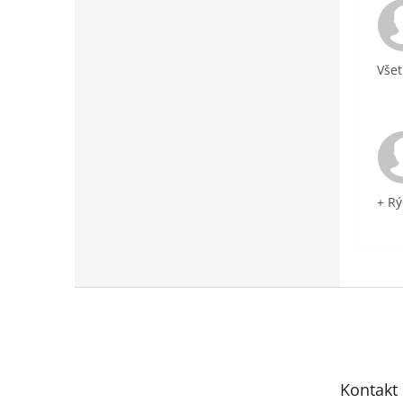
Všet
+ Rý
Z
á
p
ä
t
Kontakt
i