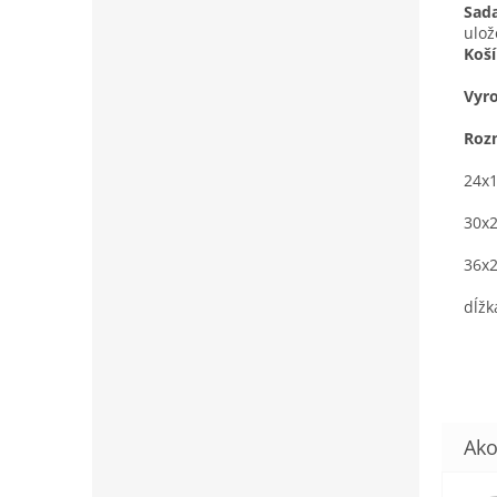
Sada
ulož
Koší
Vyr
Roz
24x
30x
36x
dĺžk