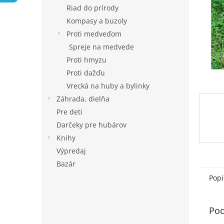
Riad do prírody
Kompasy a buzoly
Proti medveďom
Spreje na medvede
Proti hmyzu
Proti dažďu
Vrecká na huby a bylinky
Záhrada, dielňa
Pre deti
Darčeky pre hubárov
Knihy
Výpredaj
Bazár
Popi
Pod