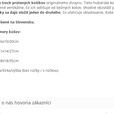
 troch prútených košíkov
originálneho dizajnu. Tieto hubárske k
ené vertikálne, čo ich odlišuje od bežných košov. Vhodné obzvlášť p
ky sa dajú vložiť jeden do druhého
, čo uľahčuje skladovanie. Koš
obené na Slovensku.
mery košov:
16x10/20cm
21x14/27cm
28x18/35cm
a/šírka/výška (bez rúčky / s rúčkou)