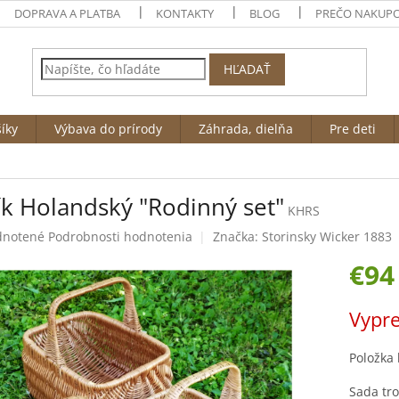
DOPRAVA A PLATBA
KONTAKTY
BLOG
PREČO NAKUPO
HĽADAŤ
íky
Výbava do prírody
Záhrada, dielňa
Pre deti
ík Holandský "Rodinný set"
KHRS
rné
notené
Podrobnosti hodnotenia
Značka:
Storinsky Wicker 1883
enie
€94
tu
Jednotk
Vypr
cena:
čiek.
Položka
Sada tro