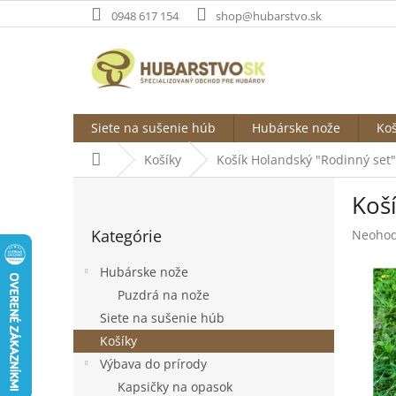
Prejsť
0948 617 154
shop@hubarstvo.sk
na
obsah
Siete na sušenie húb
Hubárske nože
Koš
Domov
Košíky
Košík Holandský "Rodinný set"
B
Koš
o
Preskočiť
č
Kategórie
Prieme
Neohod
kategórie
n
hodnot
ý
produk
Hubárske nože
p
je
Puzdrá na nože
a
0,0
Siete na sušenie húb
z
n
5
e
Košíky
hviezdi
l
Výbava do prírody
Kapsičky na opasok