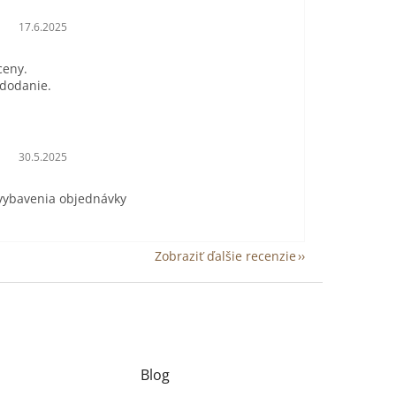
Hodnotenie obchodu je 5 z 5 hviezdičiek.
17.6.2025
ceny.
 dodanie.
Hodnotenie obchodu je 5 z 5 hviezdičiek.
30.5.2025
 vybavenia objednávky
Zobraziť ďalšie recenzie
Blog