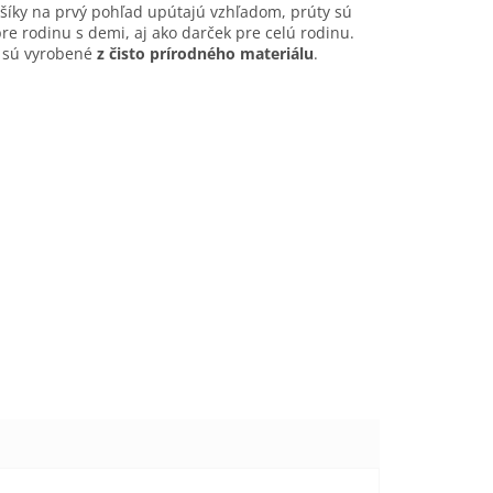
ošíky na prvý pohľad upútajú vzhľadom, prúty sú
re rodinu s demi, aj ako darček pre celú rodinu.
e sú vyrobené
z čisto prírodného materiálu
.