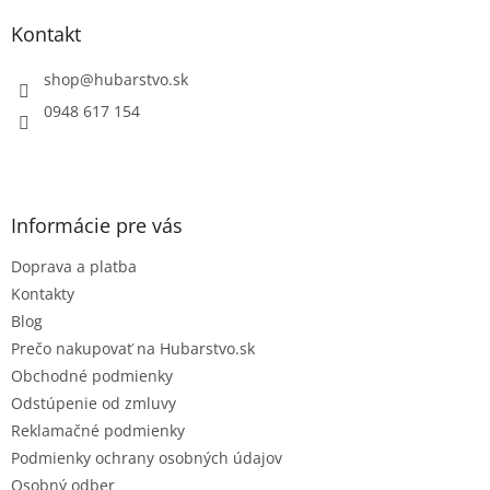
p
ä
Kontakt
t
i
shop
@
hubarstvo.sk
e
0948 617 154
Informácie pre vás
Doprava a platba
Kontakty
Blog
Prečo nakupovať na Hubarstvo.sk
Obchodné podmienky
Odstúpenie od zmluvy
Reklamačné podmienky
Podmienky ochrany osobných údajov
Osobný odber