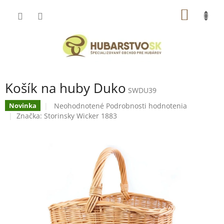
Prejsť
NÁKU
na
obsah
KOŠÍK
Košík na huby Duko
SWDU39
Priemerné
Neohodnotené
Podrobnosti hodnotenia
Novinka
hodnotenie
Značka:
Storinsky Wicker 1883
produktu
je
0,0
z
5
hviezdičiek.