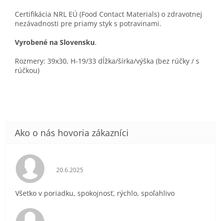
Certifikácia NRL EÚ (Food Contact Materials) o zdravotnej
nezávadnosti pre priamy styk s potravinami.
Vyrobené na Slovensku
.
Rozmery: 39x30, H-19/33 dĺžka/šírka/výška (bez rúčky / s
rúčkou)
Hodnotenie obchodu je 5 z 5 hviezdičiek.
20.6.2025
Všetko v poriadku, spokojnosť, rýchlo, spoľahlivo