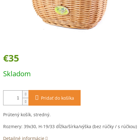
€35
Jednotková
Skladom
cena:
Pridať do košíka
Prútený košík, stredný.
Rozmery: 39x30, H-19/33 dĺžka/šírka/výška (bez rúčky / s rúčkou)
Detailné informácie