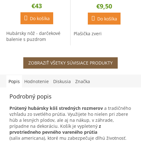
hodnotenie
€43
€9,50
produktu
je
5,0
Do košíka
Do košíka
z
5
Hubársky nôž - darčekové
Plašička zveri
hviezdičiek.
balenie s puzdrom
ZOBRAZIŤ VŠETKY SÚVISIACE PRODUKTY
Popis
Hodnotenie
Diskusia
Značka
Podrobný popis
Prútený hubársky kôš stredných rozmerov
a tradičného
vzhľadu zo svetlého prútia. Využijete ho nielen pri zbere
húb a lesných plodov, ale aj na nákup, v záhrade,
prípadne na dekoráciu. Košík je vypletený
z
prvotriedneho pevného vareného prútia
(salix americana), ktoré mu zabezpečuje dlhú životnosť.