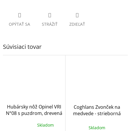
OPÝTAŤ SA
STRÁŽIŤ
ZDIEĽAŤ
Súvisiaci tovar
Hubársky nôž Opinel VRI
Coghlans Zvonček na
N°08 s puzdrom, drevená
medvede - strieborná
krabička
Skladom
Priemerné
Skladom