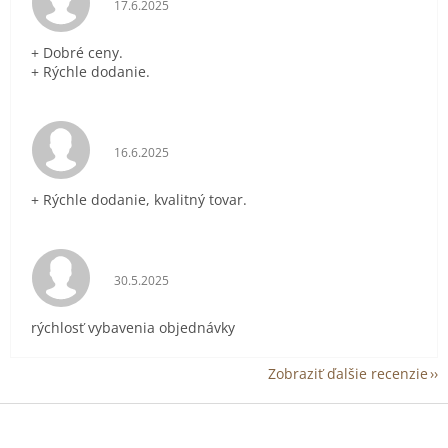
Hodnotenie obchodu je 5 z 5 hviezdičiek.
17.6.2025
+ Dobré ceny.
+ Rýchle dodanie.
Hodnotenie obchodu je 5 z 5 hviezdičiek.
16.6.2025
+ Rýchle dodanie, kvalitný tovar.
Hodnotenie obchodu je 5 z 5 hviezdičiek.
30.5.2025
rýchlosť vybavenia objednávky
Zobraziť ďalšie recenzie
Z
á