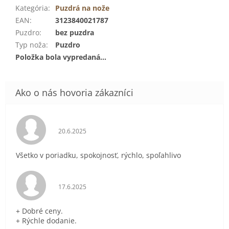
Kategória
:
Puzdrá na nože
EAN
:
3123840021787
Puzdro
:
bez puzdra
Typ noža
:
Puzdro
Položka bola vypredaná…
Hodnotenie obchodu je 5 z 5 hviezdičiek.
20.6.2025
Všetko v poriadku, spokojnosť, rýchlo, spoľahlivo
Hodnotenie obchodu je 5 z 5 hviezdičiek.
17.6.2025
+ Dobré ceny.
+ Rýchle dodanie.