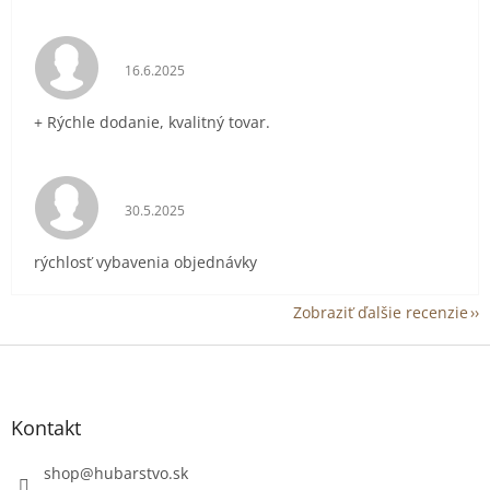
Hodnotenie obchodu je 5 z 5 hviezdičiek.
16.6.2025
+ Rýchle dodanie, kvalitný tovar.
Hodnotenie obchodu je 5 z 5 hviezdičiek.
30.5.2025
rýchlosť vybavenia objednávky
Zobraziť ďalšie recenzie
Z
á
p
ä
Kontakt
t
i
shop
@
hubarstvo.sk