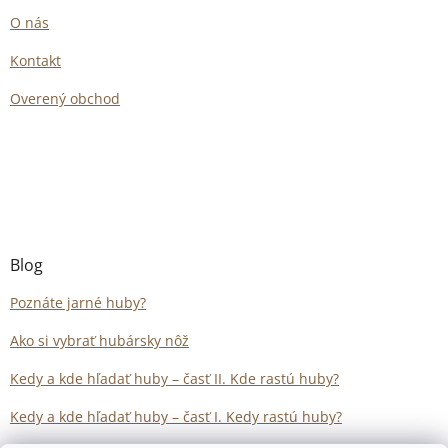
O nás
Kontakt
Overený obchod
Blog
Poznáte jarné huby?
Ako si vybrať hubársky nôž
Kedy a kde hľadať huby – časť II. Kde rastú huby?
Kedy a kde hľadať huby – časť I. Kedy rastú huby?