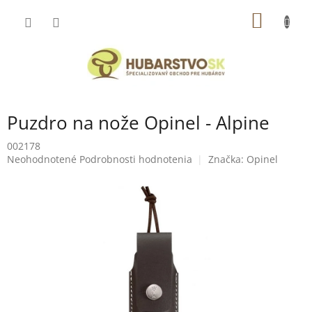
Prejsť
NÁKU
na
obsah
KOŠÍK
Puzdro na nože Opinel - Alpine
002178
Priemerné
Neohodnotené
Podrobnosti hodnotenia
Značka:
Opinel
hodnotenie
produktu
je
0,0
z
5
hviezdičiek.