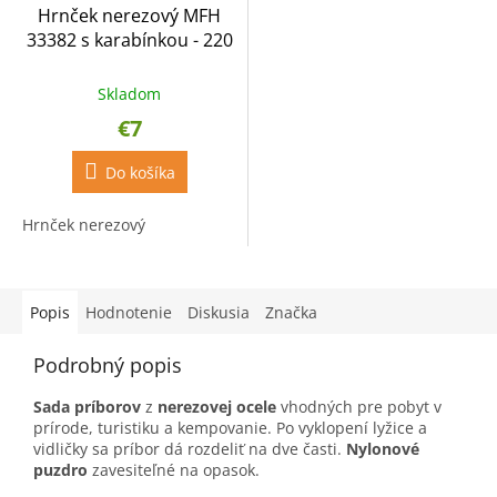
Hrnček nerezový MFH
33382 s karabínkou - 220
ml
Skladom
€7
Do košíka
Hrnček nerezový
Popis
Hodnotenie
Diskusia
Značka
Podrobný popis
Sada príborov
z
nerezovej ocele
vhodných pre pobyt v
prírode, turistiku a kempovanie. Po vyklopení lyžice a
vidličky sa príbor dá rozdeliť na dve časti.
Nylonové
puzdro
zavesiteľné na opasok.