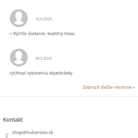
Hodnotenie obchodu je 5 z 5 hviezdičiek.
16.6.2025
+ Rýchle dodanie, kvalitný tovar.
Hodnotenie obchodu je 5 z 5 hviezdičiek.
30.5.2025
rýchlosť vybavenia objednávky
Zobraziť ďalšie recenzie
Z
á
p
ä
Kontakt
t
i
shop
@
hubarstvo.sk