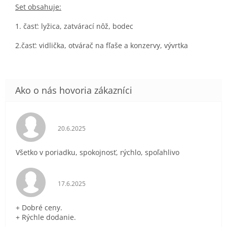
Set obsahuje:
1. časť: lyžica, zatvárací nôž, bodec
2.časť: vidlička, otvárač na fľaše a konzervy, vývrtka
Hodnotenie obchodu je 5 z 5 hviezdičiek.
20.6.2025
Všetko v poriadku, spokojnosť, rýchlo, spoľahlivo
Hodnotenie obchodu je 5 z 5 hviezdičiek.
17.6.2025
+ Dobré ceny.
+ Rýchle dodanie.