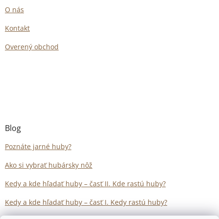
O nás
Kontakt
Overený obchod
Blog
Poznáte jarné huby?
Ako si vybrať hubársky nôž
Kedy a kde hľadať huby – časť II. Kde rastú huby?
Kedy a kde hľadať huby – časť I. Kedy rastú huby?