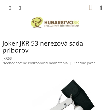
Prejsť
NÁKU
na
obsah
KOŠÍK
Joker JKR 53 nerezová sada
príborov
JKR53
Priemerné
Neohodnotené
Podrobnosti hodnotenia
Značka:
Joker
hodnotenie
produktu
je
0,0
z
5
hviezdičiek.