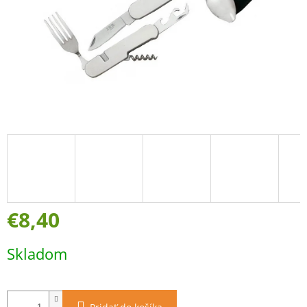
€8,40
Jednotková
Skladom
cena: