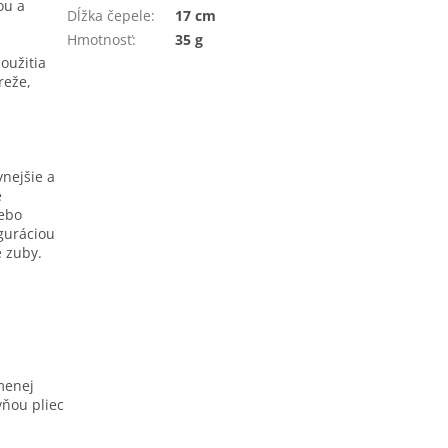
ou a
Dĺžka čepele
:
17 cm
Hmotnosť
:
35 g
použitia
reže,
vnejšie a
é
lebo
iguráciou
e zuby.
 menej
ňou pliec