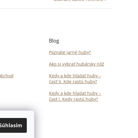
Blog
Poznáte jarné huby?
Ako si vybrať hubársky nôž
obchod
Kedy a kde hľadať huby –
časť II. Kde rastú huby?
Kedy a kde hľadať huby –
časť I. Kedy rastú huby?
Súhlasím