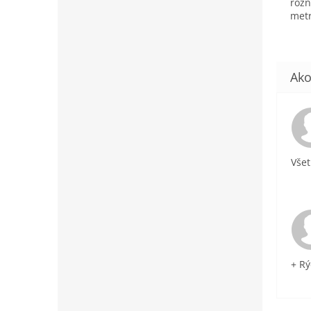
rôzn
metr
Všet
+ Rý