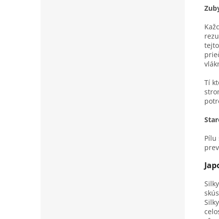
Zub
Každ
rezu
tejt
prie
vlák
Tí k
stro
potr
Star
Pílu
prev
Jap
Silk
skús
Silk
celo