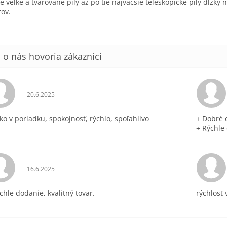
e veľké a tvarované píly až po tie najväčšie teleskopické píly dĺžky 
ov.
Hodnotenie obchodu je 5 z 5 hviezdičiek.
20.6.2025
ko v poriadku, spokojnosť, rýchlo, spoľahlivo
+ Dobré 
+ Rýchle
Hodnotenie obchodu je 5 z 5 hviezdičiek.
16.6.2025
chle dodanie, kvalitný tovar.
rýchlosť