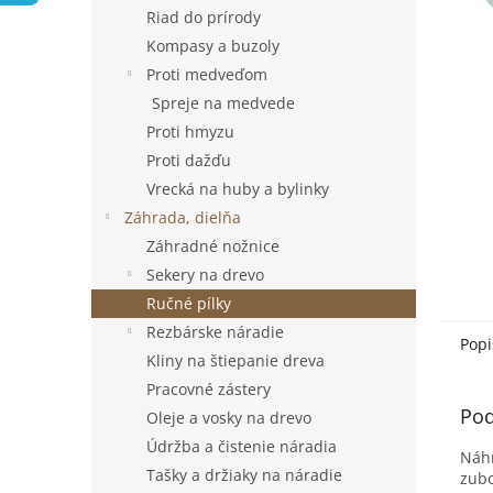
Riad do prírody
Kompasy a buzoly
Proti medveďom
Spreje na medvede
Proti hmyzu
Proti dažďu
Vrecká na huby a bylinky
Záhrada, dielňa
Záhradné nožnice
Sekery na drevo
Ručné pílky
Rezbárske náradie
Popi
Kliny na štiepanie dreva
Pracovné zástery
Pod
Oleje a vosky na drevo
Údržba a čistenie náradia
Náhr
Tašky a držiaky na náradie
zubo