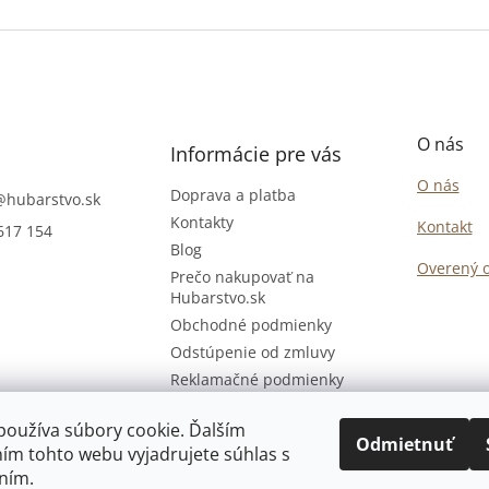
O nás
Informácie pre vás
O nás
Doprava a platba
@
hubarstvo.sk
Kontakty
Kontakt
617 154
Blog
Overený 
Prečo nakupovať na
Hubarstvo.sk
Obchodné podmienky
Odstúpenie od zmluvy
Reklamačné podmienky
Podmienky ochrany
osobných údajov
používa súbory cookie. Ďalším
Odmietnuť
ím tohto webu vyjadrujete súhlas s
Osobný odber
ním.