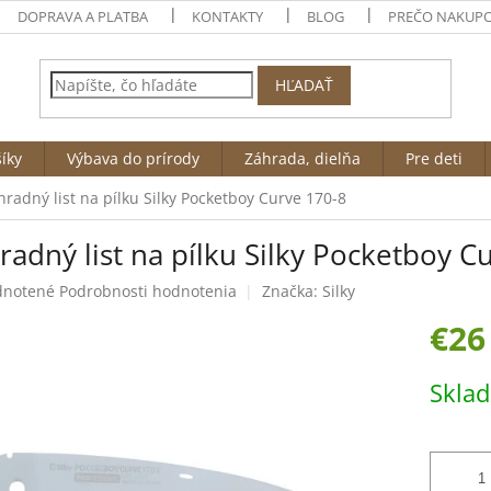
DOPRAVA A PLATBA
KONTAKTY
BLOG
PREČO NAKUPO
HĽADAŤ
íky
Výbava do prírody
Záhrada, dielňa
Pre deti
radný list na pílku Silky Pocketboy Curve 170-8
adný list na pílku Silky Pocketboy C
rné
notené
Podrobnosti hodnotenia
Značka:
Silky
enie
€26
tu
Jednotk
Skla
cena:
čiek.