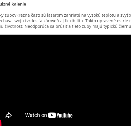
lzné kalenie
ky zubov (rezná časť) sú laserom zahriaté na vysokú teplotu a zvyšo
cháva svoju tvrdosť a zároveň aj flexibilitu. Takto upravené ostrie 
iu životnosť. Neodporúča sa brúsiť a tieto zuby majú typickú čiernu