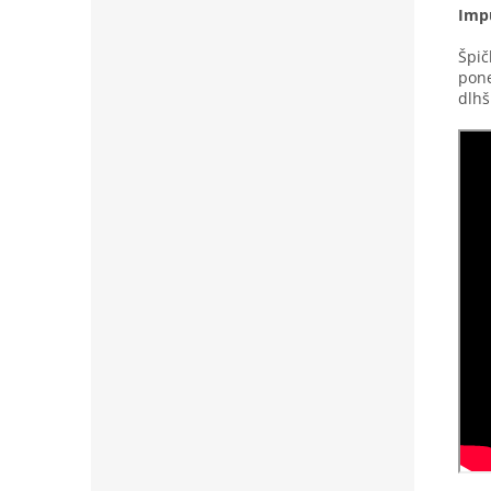
Impu
Špič
pone
dlhš