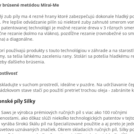
y brúsené metódou Mirai-Me
ý zub píly ma 4 rezné hrany ktoré zabezpečujú dokonale hladký p
. Pre lepšie odvádzanie pilín sú niektoré zuby zahnuté smerom vo
o patentovanej technológii je možné rezanie dreva v 3 rôznych sme
čne rezanie (kolmo na vlákno), pozdĺžne rezanie (rovnobežné so s
na) a diagonálne.
torí používajú produkty s touto technológiou v záhrade a na starostl
my, sa tešia ľahkému zaceleniu rany. Stolári sa potešia hladkému r
eby ďalšieho brúsenia.
ostlivosť
 skladujte v suchom prostredí, ideálne v puzdre. Na udržiavanie če
ádzkovom stave stačí po použití pretrieť trochou oleja - zabránite k
onské píly Silky
y Saws je výrobca prémiových ručných píl s viac ako 100 ročnými
enosťami, ako dôkaz slúži niekoľko technologických patentov v tejto
y vyrába širokú škálu píl na špecializované použitie a aj preto je je
svetovo uznávaných značiek. Okrem skladacích ručných píl, Silky 