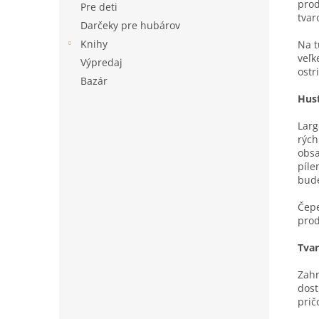
prod
Pre deti
tvar
Darčeky pre hubárov
Knihy
Na t
veľk
Výpredaj
ostr
Bazár
Hus
Larg
rých
obsa
píle
bude
Čepe
prod
Tvar
Zahn
dost
prič