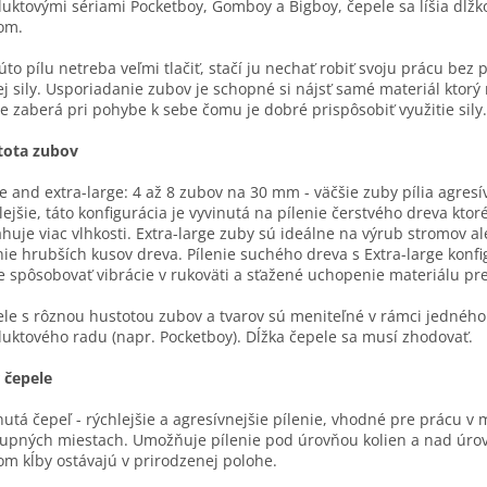
uktovými sériami Pocketboy, Gomboy a Bigboy, čepele sa líšia dĺžk
om.
úto pílu netreba veľmi tlačiť, stačí ju nechať robiť svoju prácu bez 
ej sily. Usporiadanie zubov je schopné si nájsť samé materiál ktorý 
ie zaberá pri pohybe k sebe čomu je dobré prispôsobiť využitie sily.
tota zubov
e and extra-large: 4 až 8 zubov na 30 mm - väčšie zuby pília agresí
lejšie, táto konfigurácia je vyvinutá na pílenie čerstvého dreva ktor
huje viac vlhkosti. Extra-large zuby sú ideálne na výrub stromov a
nie hrubších kusov dreva. Pílenie suchého dreva s Extra-large konf
 spôsobovať vibrácie v rukoväti a sťažené uchopenie materiálu pr
le s rôznou hustotou zubov a tvarov sú meniteľné v rámci jedného
uktového radu (napr. Pocketboy). Dĺžka čepele sa musí zhodovať.
 čepele
utá čepeľ - rýchlejšie a agresívnejšie pílenie, vhodné pre prácu v
upných miestach. Umožňuje pílenie pod úrovňou kolien a nad úrov
om kĺby ostávajú v prirodzenej polohe.