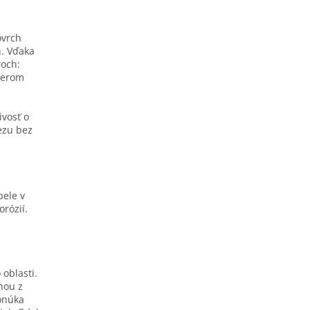
ovrch
n. Vďaka
roch:
merom
ivosť o
ezu bez
pele v
orózií.
 oblasti.
dnou z
ponúka