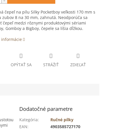
 čepeľ na pílu Silky Pocketboy veľkosti 170 mm s
u zubov 8 na 30 mm, zahnutá. Neodporúča sa
ť čepeľ medzi rôznymi produktovými sériami
y, Gomboy a Bigboy, čepele sa líšia dĺžkou.
 informácie
OPÝTAŤ SA
STRÁŽIŤ
ZDIEĽAŤ
Dodatočné parametre
ustotou
Kategória
:
Ručné pílky
nymi
EAN
:
4903585727170