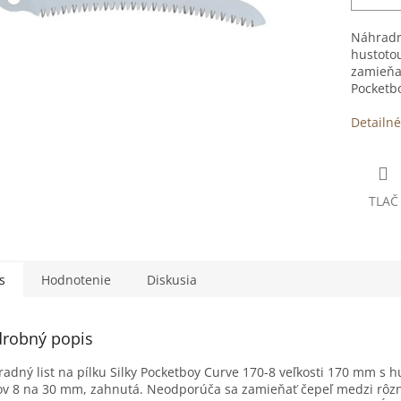
Náhradná
hustoto
zamieňa
Pocketbo
Detailné
TLAČ
s
Hodnotenie
Diskusia
robný popis
adný list na pílku Silky Pocketboy Curve 170-8 veľkosti 170 mm s h
v 8 na 30 mm, zahnutá. Neodporúča sa zamieňať čepeľ medzi rôz