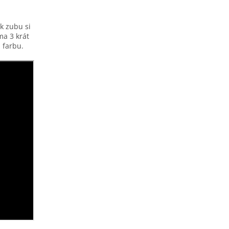
k zubu si
ma 3 krát
 farbu.