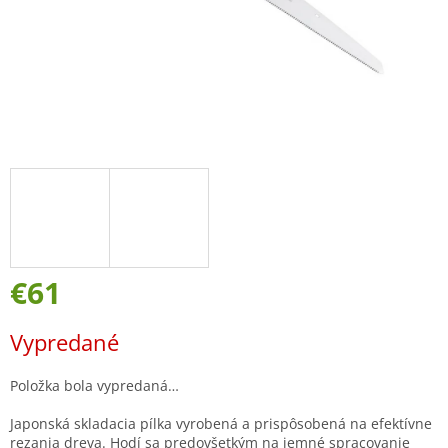
€61
Jednotková
Vypredané
cena:
Položka bola vypredaná…
Japonská skladacia pílka vyrobená a prispôsobená na efektívne
rezania dreva. Hodí sa predovšetkým na jemné spracovanie