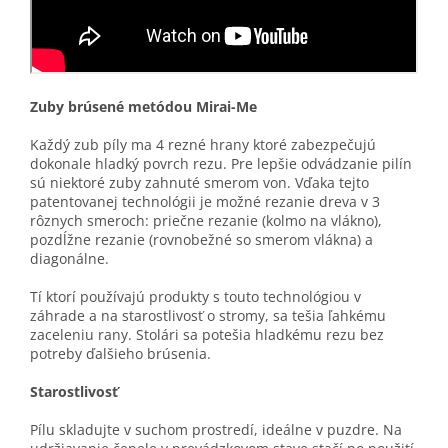
Zuby brúsené metódou Mirai-Me
Každý zub píly ma 4 rezné hrany ktoré zabezpečujú
dokonale hladký povrch rezu. Pre lepšie odvádzanie pilín
sú niektoré zuby zahnuté smerom von. Vďaka tejto
patentovanej technológii je možné rezanie dreva v 3
rôznych smeroch: priečne rezanie (kolmo na vlákno),
pozdĺžne rezanie (rovnobežné so smerom vlákna) a
diagonálne.
Tí ktorí používajú produkty s touto technológiou v
záhrade a na starostlivosť o stromy, sa tešia ľahkému
zaceleniu rany. Stolári sa potešia hladkému rezu bez
potreby ďalšieho brúsenia.
Starostlivosť
Pílu skladujte v suchom prostredí, ideálne v puzdre. Na