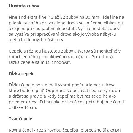
Hustota zubov
Fine and extra-fine: 13 až 32 zubov na 30 mm - ideálne na
pílenie suchého dreva alebo drevo so zníženou vlhkosťou
ako je napríklad jabloň alebo dub. Vyššia hustota zubov
sa využíva pri spracúvaní dreva ako je výroba nábytku
alebo hudobných nástrojov.
Čepele s rôznou hustotou zubov a tvarov sú meniteľné v
rámci jedného produktového radu (napr. Pocketboy).
Dĺžka čepele sa musí zhodovať.
Dĺžka čepele
Dĺžku čepele by ste mali vybrať podľa priemeru dreva
ktoré budete píliť. Odporúča sa počúvať sedliacky rozum
a držať sa pravidla kedy čepeľ ma byť raz tak dlhá ako
priemer dreva. Pri hrúbke dreva 8 cm, potrebujeme čepeľ
o dĺžke 16 cm.
Tvar čepele
Rovná čepeľ - rez s rovnou čepeľou je precíznejší ako pri