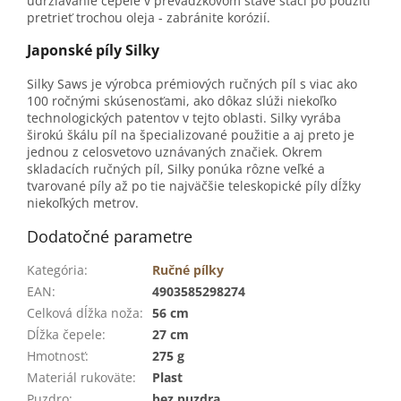
udržiavanie čepele v prevádzkovom stave stačí po použití
pretrieť trochou oleja - zabránite korózií.
Japonské píly Silky
Silky Saws je výrobca prémiových ručných píl s viac ako
100 ročnými skúsenosťami, ako dôkaz slúži niekoľko
technologických patentov v tejto oblasti. Silky vyrába
širokú škálu píl na špecializované použitie a aj preto je
jednou z celosvetovo uznávaných značiek. Okrem
skladacích ručných píl, Silky ponúka rôzne veľké a
tvarované píly až po tie najväčšie teleskopické píly dĺžky
niekoľkých metrov.
Dodatočné parametre
Kategória
:
Ručné pílky
EAN
:
4903585298274
Celková dĺžka noža
:
56 cm
Dĺžka čepele
:
27 cm
Hmotnosť
:
275 g
Materiál rukoväte
:
Plast
Puzdro
:
bez puzdra