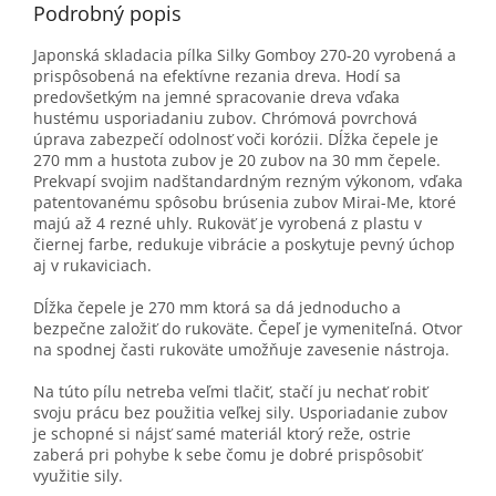
Podrobný popis
Japonská skladacia pílka Silky Gomboy 270-20 vyrobená a
prispôsobená na efektívne rezania dreva. Hodí sa
predovšetkým na jemné spracovanie dreva vďaka
hustému usporiadaniu zubov. Chrómová povrchová
úprava zabezpečí odolnosť voči korózii. Dĺžka čepele je
270 mm a hustota zubov je 20 zubov na 30 mm čepele.
Prekvapí svojim nadštandardným rezným výkonom, vďaka
patentovanému spôsobu brúsenia zubov Mirai-Me, ktoré
majú až 4 rezné uhly. Rukoväť je vyrobená z plastu v
čiernej farbe, redukuje vibrácie a poskytuje pevný úchop
aj v rukaviciach.
Dĺžka čepele je 270 mm ktorá sa dá jednoducho a
bezpečne založiť do rukoväte. Čepeľ je vymeniteľná. Otvor
na spodnej časti rukoväte umožňuje zavesenie nástroja.
Na túto pílu netreba veľmi tlačiť, stačí ju nechať robiť
svoju prácu bez použitia veľkej sily. Usporiadanie zubov
je schopné si nájsť samé materiál ktorý reže, ostrie
zaberá pri pohybe k sebe čomu je dobré prispôsobiť
využitie sily.