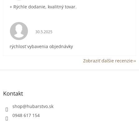
+ Rýchle dodanie, kvalitný tovar.
Hodnotenie obchodu je 5 z 5 hviezdičiek.
30.5.2025
rýchlosť vybavenia objednávky
Zobraziť ďalšie recenzie
Z
á
p
ä
Kontakt
t
i
shop
@
hubarstvo.sk
e
0948 617 154