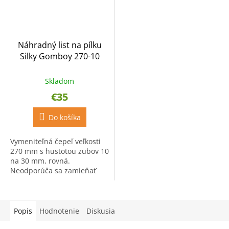
Náhradný list na pílku
Silky Gomboy 270-10
Skladom
€35
Do košíka
Vymeniteľná čepeľ veľkosti
270 mm s hustotou zubov 10
na 30 mm, rovná.
Neodporúča sa zamieňať
čepeľ medzi rôznymi
produktovými sériami
Pocketboy, Gomboy a
Bigboy, čepele sa...
Popis
Hodnotenie
Diskusia