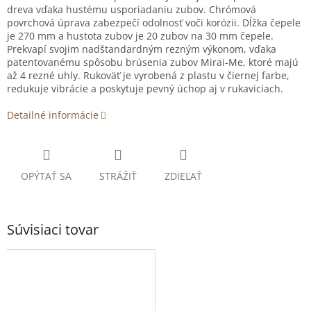
dreva vďaka hustému usporiadaniu zubov. Chrómová
povrchová úprava zabezpečí odolnosť voči korózii. Dĺžka čepele
je 270 mm a hustota zubov je 20 zubov na 30 mm čepele.
Prekvapí svojim nadštandardným rezným výkonom, vďaka
patentovanému spôsobu brúsenia zubov Mirai-Me, ktoré majú
až 4 rezné uhly. Rukoväť je vyrobená z plastu v čiernej farbe,
redukuje vibrácie a poskytuje pevný úchop aj v rukaviciach.
Detailné informácie
OPÝTAŤ SA
STRÁŽIŤ
ZDIEĽAŤ
Súvisiaci tovar