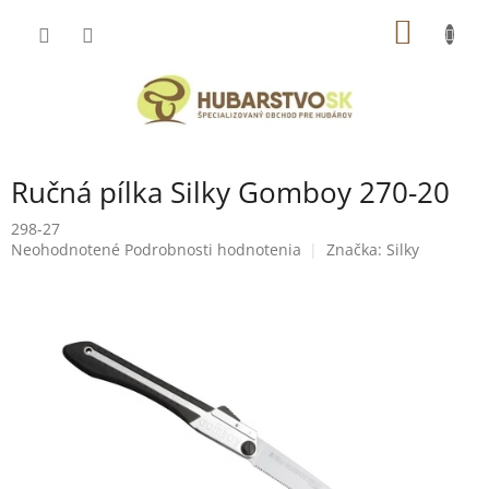
Prejsť
NÁKU
na
obsah
KOŠÍK
Ručná pílka Silky Gomboy 270-20
298-27
Priemerné
Neohodnotené
Podrobnosti hodnotenia
Značka:
Silky
hodnotenie
produktu
je
0,0
z
5
hviezdičiek.