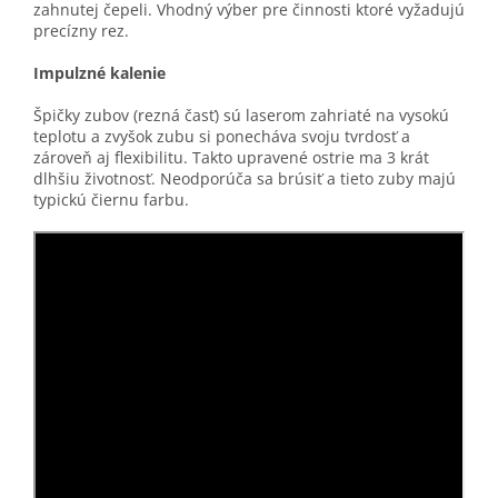
zahnutej čepeli. Vhodný výber pre činnosti ktoré vyžadujú
precízny rez.
Impulzné kalenie
Špičky zubov (rezná časť) sú laserom zahriaté na vysokú
teplotu a zvyšok zubu si ponecháva svoju tvrdosť a
zároveň aj flexibilitu. Takto upravené ostrie ma 3 krát
dlhšiu životnosť. Neodporúča sa brúsiť a tieto zuby majú
typickú čiernu farbu.