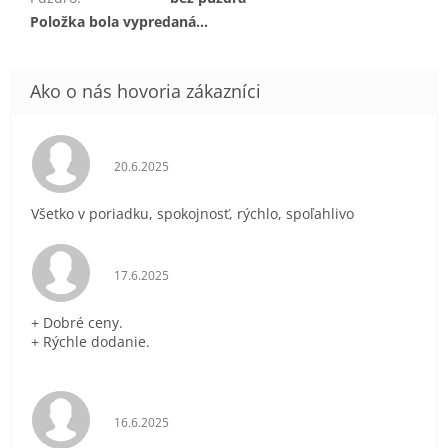
Položka bola vypredaná…
Hodnotenie obchodu je 5 z 5 hviezdičiek.
20.6.2025
Všetko v poriadku, spokojnosť, rýchlo, spoľahlivo
Hodnotenie obchodu je 5 z 5 hviezdičiek.
17.6.2025
+ Dobré ceny.
+ Rýchle dodanie.
Hodnotenie obchodu je 5 z 5 hviezdičiek.
16.6.2025