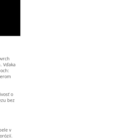
ovrch
n. Vďaka
roch:
merom
ivosť o
ezu bez
pele v
orózií.