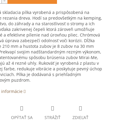
 skladacia pílka vyrobená a prispôsobená na
e rezania dreva. Hodí sa predovšetkým na kemping,
tvo, do záhrady a na starostlivosť o stromy a ich
ďaka zakrivenej čepeli ktorá zároveň umožňuje
 a efektívne pílenie nad úrovňou pliec. Chrómová
á úprava zabezpečí odolnosť voči korózii. Dĺžka
je 210 mm a hustota zubov je 8 zubov na 30 mm
 Prekvapí svojim nadštandardným rezným výkonom,
atentovanému spôsobu brúsenia zubov Mirai-Me,
jú až 4 rezné uhly. Rukoväť je vyrobená z plastu v
j farbe, redukuje vibrácie a poskytuje pevný úchop
aviciach. Pílka je dodávaná s priehľadným
ovým puzdrom.
 informácie
OPÝTAŤ SA
STRÁŽIŤ
ZDIEĽAŤ