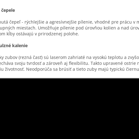
 čepele
utá čepeľ - rýchlejšie a agresívnejšie pílenie, vhodné pre prácu v
upných miestach. Umožňuje pílenie pod úrovňou kolien a nad úrov
om kĺby ostávajú v prirodzenej polohe.
lzné kalenie
ky zubov (rezná časť) sú laserom zahriaté na vysokú teplotu a zvyšo
cháva svoju tvrdosť a zároveň aj flexibilitu. Takto upravené ostrie 
iu životnosť. Neodporúča sa brúsiť a tieto zuby majú typickú čiernu