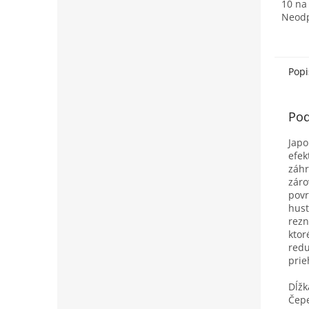
10 na
Neodp
čepeľ
produ
Pocke
Bigboy
Popi
Pod
Japo
efek
záhr
záro
povr
hust
rezn
ktor
redu
pri
Dĺžk
Čepe