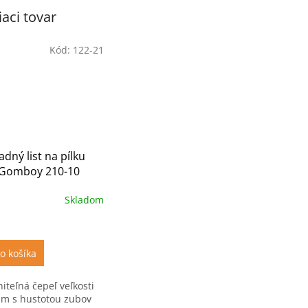
iaci tovar
Kód:
122-21
dný list na pílku
y Gomboy 210-10
Skladom
o košíka
iteľná čepeľ veľkosti
m s hustotou zubov