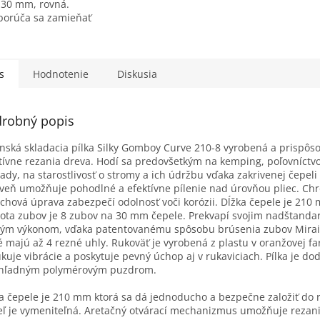
 30 mm, rovná.
orúča sa zamieňať
 medzi rôznymi
ktovými sériami
tboy, Gomboy a
, čepele sa...
s
Hodnotenie
Diskusia
robný popis
nská skladacia pílka Silky Gomboy Curve 210-8 vyrobená a prispôs
tívne rezania dreva. Hodí sa predovšetkým na kemping, poľovníctvo
ady, na starostlivosť o stromy a ich údržbu vďaka zakrivenej čepeli
veň umožňuje pohodlné a efektívne pílenie nad úrovňou pliec. C
chová úprava zabezpečí odolnosť voči korózii. Dĺžka čepele je 210
ota zubov je 8 zubov na 30 mm čepele. Prekvapí svojim nadštand
ým výkonom, vďaka patentovanému spôsobu brúsenia zubov Mira
é majú až 4 rezné uhly. Rukoväť je vyrobená z plastu v oranžovej fa
kuje vibrácie a poskytuje pevný úchop aj v rukaviciach. Pílka je do
ehľadným polymérovým puzdrom.
a čepele je 210 mm ktorá sa dá jednoducho a bezpečne založiť do 
ľ je vymeniteľná. Aretačný otvárací mechanizmus umožňuje rezani