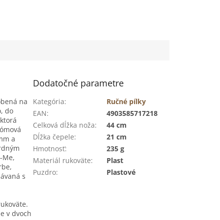
Dodatočné parametre
obená na
Kategória
:
Ručné pílky
, do
EAN
:
4903585717218
 ktorá
Celková dĺžka noža
:
44 cm
hrómová
Dĺžka čepele
:
21 cm
 mm a
ardným
Hmotnosť
:
235 g
i-Me,
Materiál rukoväte
:
Plast
rbe,
Puzdro
:
Plastové
dávaná s
rukoväte.
e v dvoch