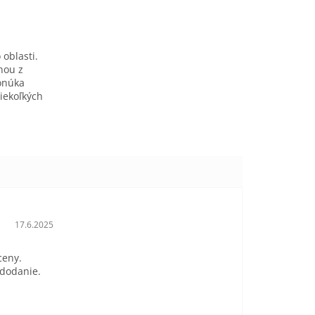
 oblasti.
dnou z
ponúka
niekoľkých
Hodnotenie obchodu je 5 z 5 hviezdičiek.
17.6.2025
ceny.
 dodanie.