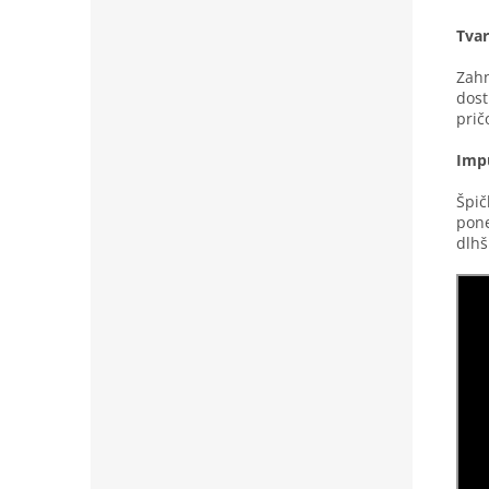
Tvar
Zahn
dost
prič
Impu
Špič
pone
dlhš