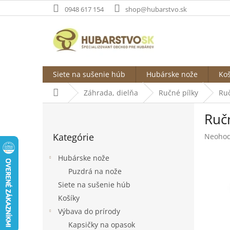
Prejsť
0948 617 154
shop@hubarstvo.sk
na
obsah
Siete na sušenie húb
Hubárske nože
Koš
Domov
Záhrada, dielňa
Ručné pílky
Ruč
B
Ruč
o
Preskočiť
č
Kategórie
Prieme
Neohod
kategórie
n
hodnot
ý
produk
Hubárske nože
p
je
Puzdrá na nože
a
0,0
Siete na sušenie húb
z
n
5
e
Košíky
hviezdi
l
Výbava do prírody
Kapsičky na opasok