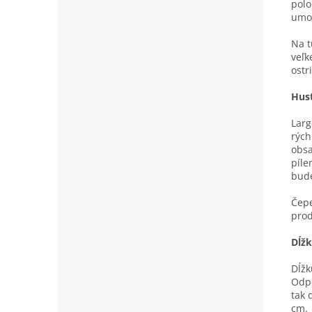
polo
umož
Na t
veľk
ostr
Hus
Larg
rých
obsa
píle
bude
Čepe
prod
Dĺžk
Dĺžk
Odpo
tak 
cm.