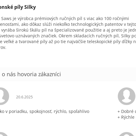
onské píly Silky
y Saws je výrobca prémiových ručných píl s viac ako 100 ročnými
enosťami, ako dôkaz slúži niekoľko technologických patentov v tejto
y vyrába širokú škálu píl na špecializované použitie a aj preto je je
svetovo uznávaných značiek. Okrem skladacích ručných píl, Silky 
e veľké a tvarované píly až po tie najväčšie teleskopické píly dĺžky 
ov.
Hodnotenie obchodu je 5 z 5 hviezdičiek.
20.6.2025
ko v poriadku, spokojnosť, rýchlo, spoľahlivo
+ Dobré 
+ Rýchle