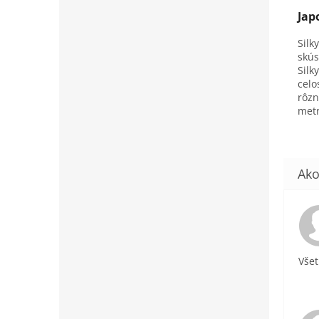
Jap
Silk
skús
Silk
celo
rôzn
metr
Všet