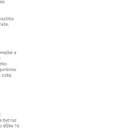
äte
použitia
reže,
vnejšie a
é
lebo
iguráciou
e zuby.
.
a byť raz
o dĺžke 16