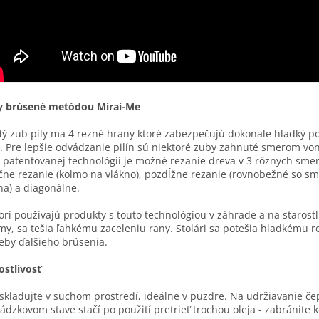
y brúsené metódou Mirai-Me
ý zub píly ma 4 rezné hrany ktoré zabezpečujú dokonale hladký p
. Pre lepšie odvádzanie pilín sú niektoré zuby zahnuté smerom vo
o patentovanej technológii je možné rezanie dreva v 3 rôznych sme
čne rezanie (kolmo na vlákno), pozdĺžne rezanie (rovnobežné so s
na) a diagonálne.
torí používajú produkty s touto technológiou v záhrade a na starostl
my, sa tešia ľahkému zaceleniu rany. Stolári sa potešia hladkému r
eby ďalšieho brúsenia.
ostlivosť
 skladujte v suchom prostredí, ideálne v puzdre. Na udržiavanie če
ádzkovom stave stačí po použití pretrieť trochou oleja - zabránite k