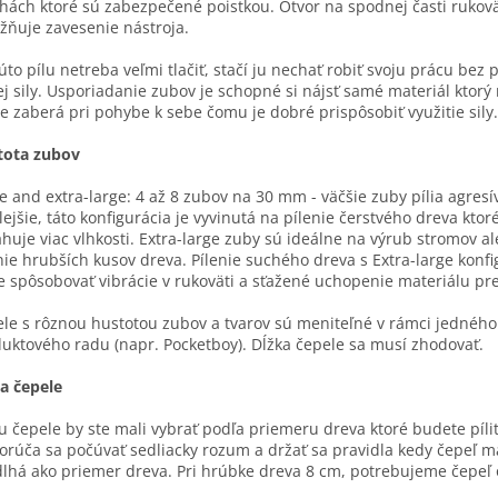
hách ktoré sú zabezpečené poistkou. Otvor na spodnej časti rukov
ňuje zavesenie nástroja.
úto pílu netreba veľmi tlačiť, stačí ju nechať robiť svoju prácu bez 
ej sily. Usporiadanie zubov je schopné si nájsť samé materiál ktorý 
ie zaberá pri pohybe k sebe čomu je dobré prispôsobiť využitie sily.
tota zubov
e and extra-large: 4 až 8 zubov na 30 mm - väčšie zuby pília agresí
lejšie, táto konfigurácia je vyvinutá na pílenie čerstvého dreva ktor
huje viac vlhkosti. Extra-large zuby sú ideálne na výrub stromov a
nie hrubších kusov dreva. Pílenie suchého dreva s Extra-large konf
 spôsobovať vibrácie v rukoväti a sťažené uchopenie materiálu pr
le s rôznou hustotou zubov a tvarov sú meniteľné v rámci jedného
uktového radu (napr. Pocketboy). Dĺžka čepele sa musí zhodovať.
a čepele
u čepele by ste mali vybrať podľa priemeru dreva ktoré budete píliť
rúča sa počúvať sedliacky rozum a držať sa pravidla kedy čepeľ m
dlhá ako priemer dreva. Pri hrúbke dreva 8 cm, potrebujeme čepeľ 