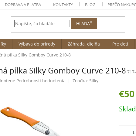
DOPRAVA A PLATBA
KONTAKTY
BLOG
PREČO NAKUPO
HĽADAŤ
íky
Výbava do prírody
Záhrada, dielňa
Pre deti
ná pílka Silky Gomboy Curve 210-8
ná pílka Silky Gomboy Curve 210-8
717
rné
notené
Podrobnosti hodnotenia
Značka:
Silky
enie
€50
tu
Jednotk
Skla
cena:
čiek.