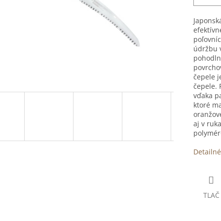
Japonská
efektívn
poľovníc
údržbu v
pohodlné
povrchov
čepele 
čepele.
vďaka p
ktoré ma
oranžove
aj v ruk
polymér
Detailné
TLAČ