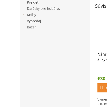
Pre deti
Súvis
Darčeky pre hubárov
Knihy
Výpredaj
Bazár
Náhra
Silk
€30
D
Vymen
210 m