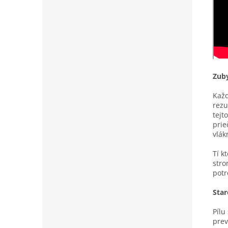
Zub
Každ
rezu
tejt
prie
vlák
Tí k
stro
potr
Star
Pílu
prev