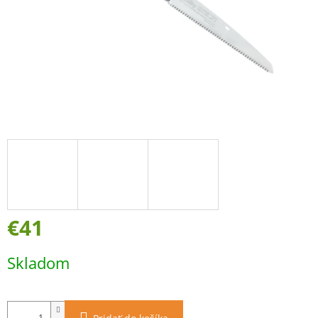
€41
Jednotková
Skladom
cena: