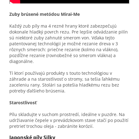
Zuby brúsené metódou Mirai-Me
Každý zub píly ma 4 rezné hrany ktoré zabezpečujú
dokonale hladký povrch rezu. Pre lepšie odvádzanie pilín
sú niektoré zuby zahnuté smerom von. Vďaka tejto
patentovanej technológii je možné rezanie dreva v 3
rôznych smeroch: priečne rezanie (kolmo na vlákno),
pozdĺžne rezanie (rovnobežné so smerom vlákna) a
diagonálne.
Tí ktorí používajú produkty s touto technológiou v
záhrade a na starostlivosť o stromy, sa tešia ľahkému
zaceleniu rany. Stolári sa potešia hladkému rezu bez
potreby ďalšieho brúsenia.
Starostlivosť
Pílu skladujte v suchom prostredí, ideálne v puzdre. Na
udržiavanie čepele v prevádzkovom stave stačí po použití
pretrieť trochou oleja - zabránite korózií.
Japonské píly Silky