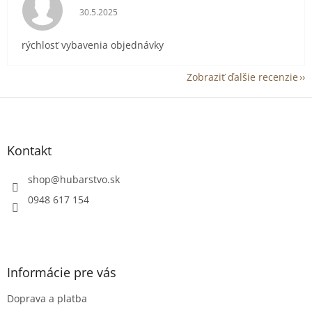
Hodnotenie obchodu je 5 z 5 hviezdičiek.
30.5.2025
rýchlosť vybavenia objednávky
Zobraziť ďalšie recenzie
Z
á
p
ä
Kontakt
t
i
shop
@
hubarstvo.sk
e
0948 617 154
Informácie pre vás
Doprava a platba