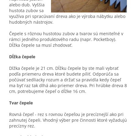
alebo dub. Vyššia
hustota zubov sa
využíva pri spracúvaní dreva ako je výroba nábytku alebo
hudobných nástrojov.
Čepele s rôznou hustotou zubov a tvarov sú meniteľné v
rámci jedného produktového radu (napr. Pocketboy).
Dĺžka čepele sa musí zhodovať.
Dĺžka čepele
Dlžka čepele je 21 cm. Dĺžku čepele by ste mali vybrať
podľa priemeru dreva ktoré budete píliť. Odporúča sa
počúvať sedliacky rozum a držať sa pravidla kedy čepeľ
ma byť raz tak dlhá ako priemer dreva. Pri hrúbke dreva 8
cm, potrebujeme čepeľ o dĺžke 16 cm.
Tvar čepele
Rovná čepeľ - rez s rovnou čepeľou je precíznejší ako pri
zahnutej čepeli. Vhodný výber pre činnosti ktoré vyžadujú
precízny rez.