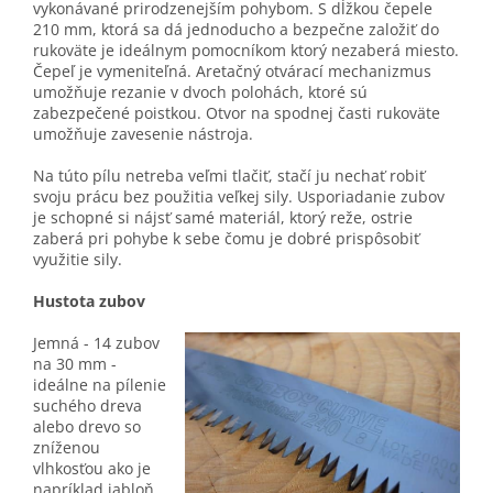
vykonávané prirodzenejším pohybom. S dĺžkou čepele
210 mm, ktorá sa dá jednoducho a bezpečne založiť do
rukoväte je ideálnym pomocníkom ktorý nezaberá miesto.
Čepeľ je vymeniteľná. Aretačný otvárací mechanizmus
umožňuje rezanie v dvoch polohách, ktoré sú
zabezpečené poistkou. Otvor na spodnej časti rukoväte
umožňuje zavesenie nástroja.
Na túto pílu netreba veľmi tlačiť, stačí ju nechať robiť
svoju prácu bez použitia veľkej sily. Usporiadanie zubov
je schopné si nájsť samé materiál, ktorý reže, ostrie
zaberá pri pohybe k sebe čomu je dobré prispôsobiť
využitie sily.
Hustota zubov
Jemná - 14 zubov
na 30 mm -
ideálne na pílenie
suchého dreva
alebo drevo so
zníženou
vlhkosťou ako je
napríklad jabloň