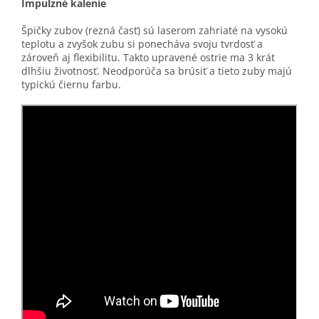
Impulzné kalenie
Špičky zubov (rezná časť) sú laserom zahriaté na vysokú
teplotu a zvyšok zubu si ponecháva svoju tvrdosť a
zároveň aj flexibilitu. Takto upravené ostrie ma 3 krát
dlhšiu životnosť. Neodporúča sa brúsiť a tieto zuby majú
typickú čiernu farbu.