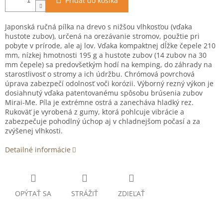
Pridať do košíka
Japonská ručná pílka na drevo s nižšou vlhkosťou (vďaka
hustote zubov), určená na orezávanie stromov, použtie pri
pobyte v prírode, ale aj lov. Vďaka kompaktnej dĺžke čepele 210
mm, nízkej hmotnosti 195 g a hustote zubov (14 zubov na 30
mm čepele) sa predovšetkým hodí na kemping, do záhrady na
starostlivosť o stromy a ich údržbu. Chrómová povrchová
úprava zabezpečí odolnosť voči korózii. Výborný rezný výkon je
dosiahnutý vďaka patentovanému spôsobu brúsenia zubov
Mirai-Me. Píla je extrémne ostrá a zanecháva hladký rez.
Rukoväť je vyrobená z gumy, ktorá pohlcuje vibrácie a
zabezpečuje pohodlný úchop aj v chladnejšom počasí a za
zvýšenej vlhkosti.
Detailné informácie
OPÝTAŤ SA
STRÁŽIŤ
ZDIEĽAŤ