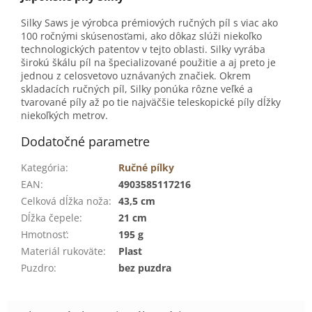
Silky Saws je výrobca prémiových ručných píl s viac ako
100 ročnými skúsenosťami, ako dôkaz slúži niekoľko
technologických patentov v tejto oblasti. Silky vyrába
širokú škálu píl na špecializované použitie a aj preto je
jednou z celosvetovo uznávaných značiek. Okrem
skladacích ručných píl, Silky ponúka rôzne veľké a
tvarované píly až po tie najväčšie teleskopické píly dĺžky
niekoľkých metrov.
Dodatočné parametre
Kategória
:
Ručné pílky
EAN
:
4903585117216
Celková dĺžka noža
:
43,5 cm
Dĺžka čepele
:
21 cm
Hmotnosť
:
195 g
Materiál rukoväte
:
Plast
Puzdro
:
bez puzdra