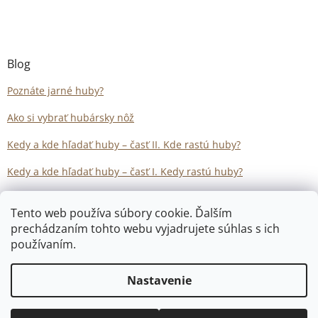
Blog
Poznáte jarné huby?
Ako si vybrať hubársky nôž
Kedy a kde hľadať huby – časť II. Kde rastú huby?
Kedy a kde hľadať huby – časť I. Kedy rastú huby?
Tento web používa súbory cookie. Ďalším
prechádzaním tohto webu vyjadrujete súhlas s ich
používaním.
Vytvoril Shoptet
Nastavenie
Copyright 2026
Hubarstvo.sk
. Všetky práva vyhradené.