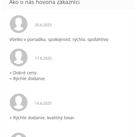
Hodnotenie obchodu je 5 z 5 hviezdičiek.
20.6.2025
Všetko v poriadku, spokojnosť, rýchlo, spoľahlivo
Hodnotenie obchodu je 5 z 5 hviezdičiek.
17.6.2025
+ Dobré ceny.
+ Rýchle dodanie.
Hodnotenie obchodu je 5 z 5 hviezdičiek.
16.6.2025
+ Rýchle dodanie, kvalitný tovar.