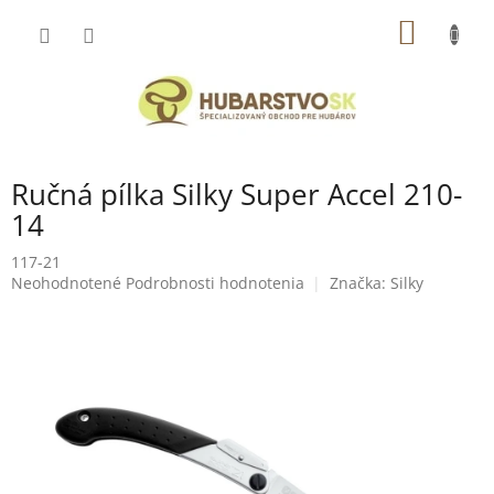
Prejsť
NÁKU
na
obsah
KOŠÍK
Ručná pílka Silky Super Accel 210-
14
117-21
Priemerné
Neohodnotené
Podrobnosti hodnotenia
Značka:
Silky
hodnotenie
produktu
je
0,0
z
5
hviezdičiek.