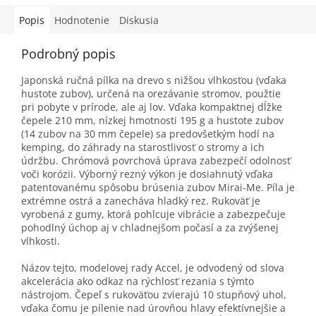
Popis
Hodnotenie
Diskusia
Podrobný popis
Japonská ručná pílka na drevo s nižšou vlhkosťou (vďaka
hustote zubov), určená na orezávanie stromov, použtie
pri pobyte v prírode, ale aj lov. Vďaka kompaktnej dĺžke
čepele 210 mm, nízkej hmotnosti 195 g a hustote zubov
(14 zubov na 30 mm čepele) sa predovšetkým hodí na
kemping, do záhrady na starostlivosť o stromy a ich
údržbu. Chrómová povrchová úprava zabezpečí odolnosť
voči korózii. Výborný rezný výkon je dosiahnutý vďaka
patentovanému spôsobu brúsenia zubov Mirai-Me. Píla je
extrémne ostrá a zanecháva hladký rez. Rukoväť je
vyrobená z gumy, ktorá pohlcuje vibrácie a zabezpečuje
pohodlný úchop aj v chladnejšom počasí a za zvýšenej
vlhkosti.
Názov tejto, modelovej rady Accel, je odvodený od slova
akcelerácia ako odkaz na rýchlosť rezania s týmto
nástrojom. Čepeľ s rukoväťou zvierajú 10 stupňový uhol,
vďaka čomu je pílenie nad úrovňou hlavy efektívnejšie a