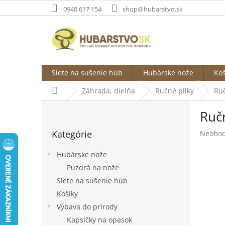
Prejsť
0948 617 154
shop@hubarstvo.sk
na
obsah
Siete na sušenie húb
Hubárske nože
Koš
Domov
Záhrada, dielňa
Ručné pílky
Ruč
B
Ruč
o
Preskočiť
č
Kategórie
Prieme
Neohod
kategórie
n
hodnot
ý
produk
Hubárske nože
p
je
Puzdrá na nože
a
0,0
Siete na sušenie húb
z
n
5
e
Košíky
hviezdi
l
Výbava do prírody
Kapsičky na opasok