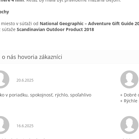
echy
 miesto v súťaži od
National Geographic – Adventure Gift Guide 2
z súťaže
Scandinavian Outdoor Product 2018
Hodnotenie obchodu je 5 z 5 hviezdičiek.
20.6.2025
ko v poriadku, spokojnosť, rýchlo, spoľahlivo
+ Dobré 
+ Rýchle
Hodnotenie obchodu je 5 z 5 hviezdičiek.
16.6.2025