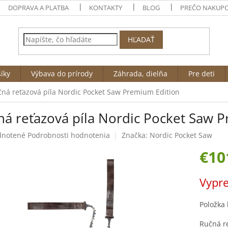
DOPRAVA A PLATBA
KONTAKTY
BLOG
PREČO NAKUPO
HĽADAŤ
íky
Výbava do prírody
Záhrada, dielňa
Pre deti
ná reťazová píla Nordic Pocket Saw Premium Edition
ná reťazová píla Nordic Pocket Saw 
rné
notené
Podrobnosti hodnotenia
Značka:
Nordic Pocket Saw
enie
€10
tu
Jednotk
Vypr
cena:
čiek.
Položka
Ručná re