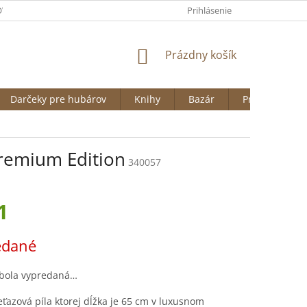
VAŤ NA HUBARSTVO.SK
OBCHODNÉ PODMIENKY
Prihlásenie
ODSTÚPENI
NÁKUPNÝ
Prázdny košík
KOŠÍK
Darčeky pre hubárov
Knihy
Bazár
Predávané zn
Premium Edition
340057
1
ová
edané
 bola vypredaná…
ťazová píla ktorej dĺžka je 65 cm v luxusnom