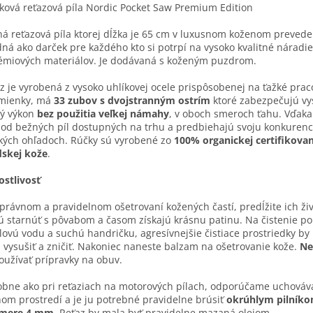
ková reťazová píla Nordic Pocket Saw Premium Edition
á reťazová píla ktorej dĺžka je 65 cm v luxusnom koženom preveden
ná ako darček pre každého kto si potrpí na vysoko kvalitné náradi
émiových materiálov. Je dodávaná s koženým puzdrom.
z je vyrobená z vysoko uhlíkovej ocele prispôsobenej na ťažké pra
mienky, má
33 zubov s dvojstranným ostrím
ktoré zabezpečujú vy
ný výkon
bez použitia veľkej námahy
, v oboch smeroch ťahu. Vďak
a od bežných píl dostupných na trhu a predbiehajú svoju konkurenc
kých ohľadoch. Rúčky sú vyrobené zo
100% organickej certifikovan
dskej kože
.
ostlivosť
správnom a pravidelnom ošetrovaní kožených častí, predĺžite ich živ
 starnúť s pôvabom a časom získajú krásnu patinu. Na čistenie po
ovú vodu a suchú handričku, agresívnejšie čistiace prostriedky by
 vysušiť a zničiť. Nakoniec naneste balzam na ošetrovanie kože.
Ne
oužívať prípravky na obuv.
bne ako pri reťaziach na motorových pílach, odporúčame uchováva
om prostredí a je ju potrebné pravidelne brúsiť
okrúhlym pilníko
emere 4 mm
. Reťaz by mala byť pravidelne mazaná olejom.