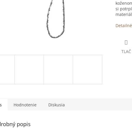
koženom
si potrp
materiá
Detailné
TLAČ
s
Hodnotenie
Diskusia
robný popis