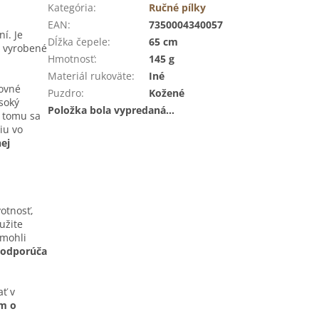
Kategória
:
Ručné pílky
EAN
:
7350004340057
í. Je
Dĺžka čepele
:
65 cm
e vyrobené
Hmotnosť
:
145 g
Materiál rukoväte
:
Iné
covné
Puzdro
:
Kožené
soký
Položka bola vypredaná…
a tomu sa
iu vo
ej
otnosť,
užite
 mohli
odporúča
ť v
m o