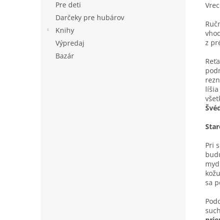
Pre deti
Vrec
Darčeky pre hubárov
Ručn
Knihy
vhod
z pr
Výpredaj
Bazár
Reťa
pod
rez
líši
všet
Švé
Star
Pri 
budú
mydl
kožu
sa p
Podo
such
pri