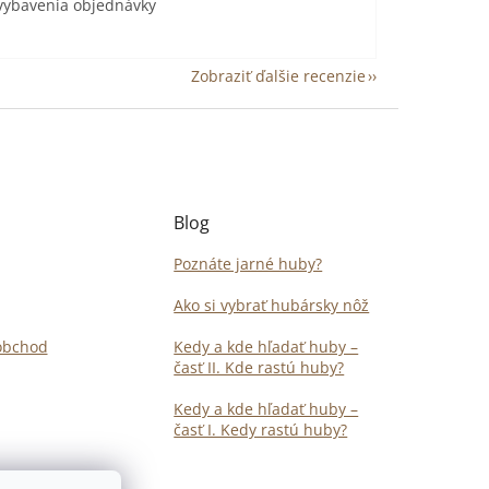
 vybavenia objednávky
Zobraziť ďalšie recenzie
Blog
Poznáte jarné huby?
Ako si vybrať hubársky nôž
obchod
Kedy a kde hľadať huby –
časť II. Kde rastú huby?
Kedy a kde hľadať huby –
časť I. Kedy rastú huby?