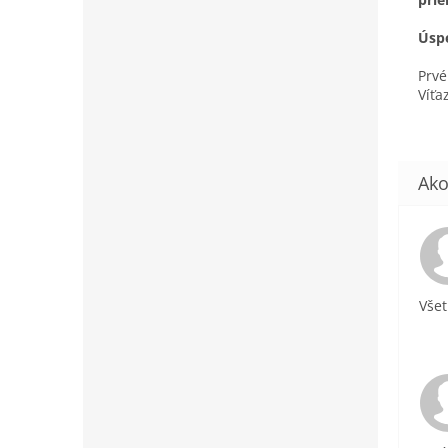
Úsp
Prvé
Víťa
Všet