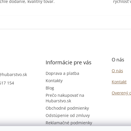
chle dodanie, kvalitný tovar.
rýchlosť
O nás
Informácie pre vás
O nás
Doprava a platba
@
hubarstvo.sk
Kontakty
Kontakt
617 154
Blog
Overený 
Prečo nakupovať na
Hubarstvo.sk
Obchodné podmienky
Odstúpenie od zmluvy
Reklamačné podmienky
Podmienky ochrany