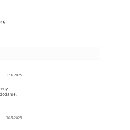
016
Hodnotenie obchodu je 5 z 5 hviezdičiek.
17.6.2025
ceny.
 dodanie.
Hodnotenie obchodu je 5 z 5 hviezdičiek.
30.5.2025