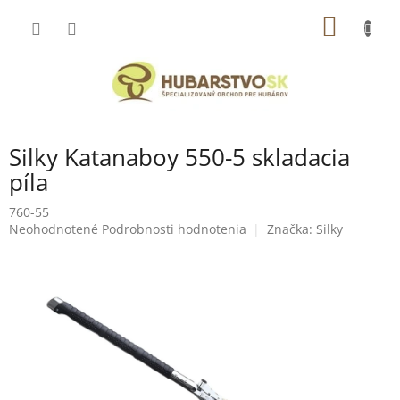
Prejsť
NÁKU
na
obsah
KOŠÍK
Silky Katanaboy 550-5 skladacia
píla
760-55
Priemerné
Neohodnotené
Podrobnosti hodnotenia
Značka:
Silky
hodnotenie
produktu
je
0,0
z
5
hviezdičiek.