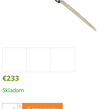
€233
Jednotková
Skladom
cena: