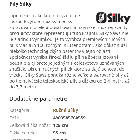
Píly Silky
Japonsko sa ako krajina vyznačuje
láskou k výrobe nožov, mečov,
spracúvaní ocele a dosahovania najvyššej možnej kvality
produktov ktoré reprezentujú túto krajinu. Silky Saws nie
je žiadnou výnimkou, je to výrobca prémiových ručných
píl s viac ako 100 ročnými skúsenosťami, ako dôkaz slúži
niekoľko technologických patentov v tejto oblasti.
Spoločnosť vyrába širokú škálu píl na špecializované
použitie a aj preto je jedným z celosvetovo uznávaných
značiek. Okrem ručných piliek ktoré sa dajú schovať do
vrecka, Silky Saws ponúka rôzne veľké a tvarované píly až
po tie najväčšie teleskopické píly s dĺžkou od 2,4 metra až
do 7,7 metra.
Dodatočné parametre
Kategória
:
Ručné pílky
EAN
:
4903585760559
Celková dĺžka noža
:
125 cm
Dĺžka čepele
:
55 cm