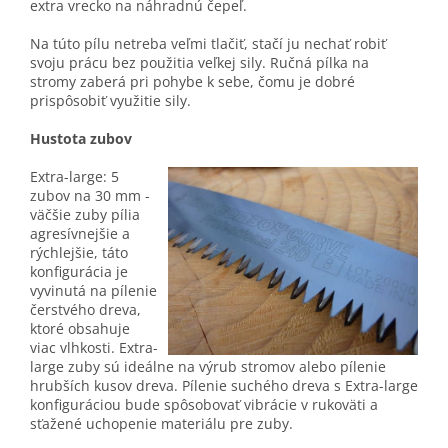
extra vrecko na náhradnú čepeľ.
Na túto pílu netreba veľmi tlačiť, stačí ju nechať robiť
svoju prácu bez použitia veľkej sily. Ručná pílka na
stromy zaberá pri pohybe k sebe, čomu je dobré
prispôsobiť využitie sily.
Hustota zubov
Extra-large: 5
zubov na 30 mm -
väčšie zuby pília
agresívnejšie a
rýchlejšie, táto
konfigurácia je
vyvinutá na pílenie
čerstvého dreva,
ktoré obsahuje
viac vlhkosti. Extra-
large zuby sú ideálne na výrub stromov alebo pílenie
hrubších kusov dreva. Pílenie suchého dreva s Extra-large
konfiguráciou bude spôsobovať vibrácie v rukoväti a
sťažené uchopenie materiálu pre zuby.