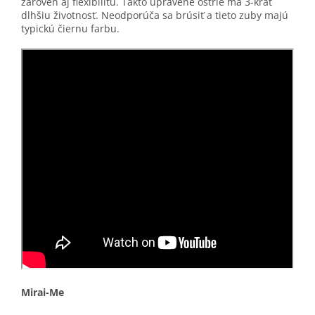
zároveň aj flexibilitu. Takto upravené ostrie ma 3-krát
dlhšiu životnosť. Neodporúča sa brúsiť a tieto zuby majú
typickú čiernu farbu.
Mirai-Me