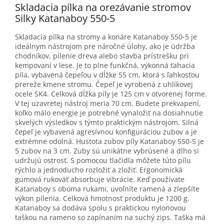
Skladacia pílka na orezávanie stromov
Silky Katanaboy 550-5
Skladacia pílka na stromy a konáre Katanaboy 550-5 je
ideálnym nástrojom pre náročné úlohy, ako je údržba
chodníkov, pílenie dreva alebo stavba prístrešku pri
kempovaní v lese. Je to plne funkčná, výkonná ťahacia
píla, vybavená čepeľou v dĺžke 55 cm, ktorá s ľahkosťou
prereže kmene stromu. Čepeľ je vyrobená z uhlíkovej
ocele SK4. Celková dĺžka píly je 125 cm v otvorenej forme.
V tej uzavretej nástroj meria 70 cm. Budete prekvapení,
koľko málo energie je potrebné vynaložiť na dosiahnutie
skvelých výsledkov s týmto praktickým nástrojom. Silná
čepeľ je vybavená agresívnou konfiguráciou zubov a je
extrémne odolná. Hustota zubov píly Katanaboy 550-5 je
5 zubov na 3 cm. Zuby sú unikátne vybrúsené a dlho si
udržujú ostrosť. S pomocou tlačidla môžete túto pílu
rýchlo a jednoducho rozložiť a zložiť. Ergonomická
gumová rukoväť absorbuje vibrácie. Keď používate
Katanaboy s oboma rukami, uvoľníte ramená a zlepšíte
výkon pílenia. Celková hmotnosť produktu je 1200 g.
Katanaboy sa dodáva spolu s praktickou nylonovou
taškou na rameno so zapínaním na suchý zips. Taška má