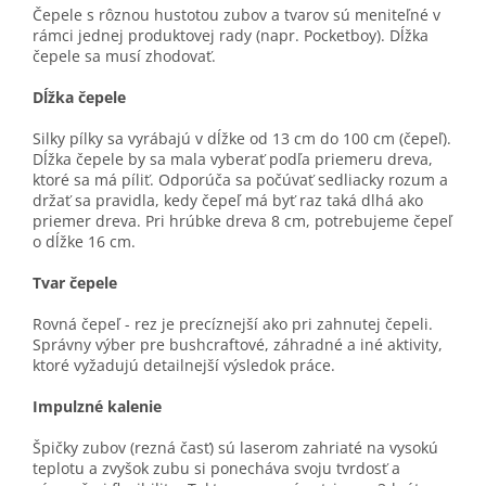
Čepele s rôznou hustotou zubov a tvarov sú meniteľné v
rámci jednej produktovej rady (napr. Pocketboy). Dĺžka
čepele sa musí zhodovať.
Dĺžka čepele
Silky pílky sa vyrábajú v dĺžke od 13 cm do 100 cm (čepeľ).
Dĺžka čepele by sa mala vyberať podľa priemeru dreva,
ktoré sa má píliť. Odporúča sa počúvať sedliacky rozum a
držať sa pravidla, kedy čepeľ má byť raz taká dlhá ako
priemer dreva. Pri hrúbke dreva 8 cm, potrebujeme čepeľ
o dĺžke 16 cm.
Tvar čepele
Rovná čepeľ - rez je precíznejší ako pri zahnutej čepeli.
Správny výber pre bushcraftové, záhradné a iné aktivity,
ktoré vyžadujú detailnejší výsledok práce.
Impulzné kalenie
Špičky zubov (rezná časť) sú laserom zahriaté na vysokú
teplotu a zvyšok zubu si ponecháva svoju tvrdosť a