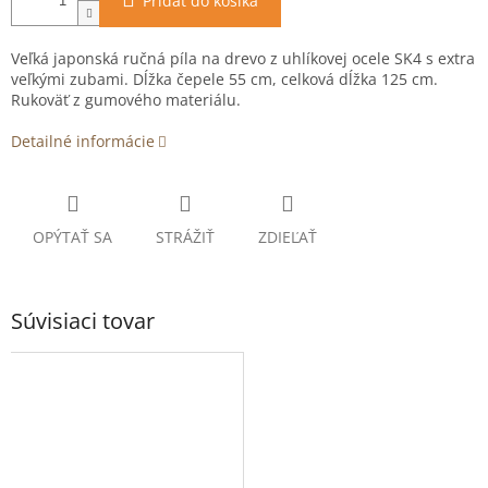
Pridať do košíka
Veľká japonská ručná píla na drevo z uhlíkovej ocele SK4 s extra
veľkými zubami. Dĺžka čepele 55 cm, celková dĺžka 125 cm.
Rukoväť z gumového materiálu.
Detailné informácie
OPÝTAŤ SA
STRÁŽIŤ
ZDIEĽAŤ
Súvisiaci tovar