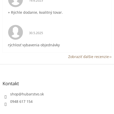
16.6.2025
+ Rýchle dodanie, kvalitný tovar.
Hodnotenie obchodu je 5 z 5 hviezdičiek.
30.5.2025
rýchlosť vybavenia objednávky
Zobraziť ďalšie recenzie
Z
á
p
ä
Kontakt
t
i
shop
@
hubarstvo.sk
e
0948 617 154