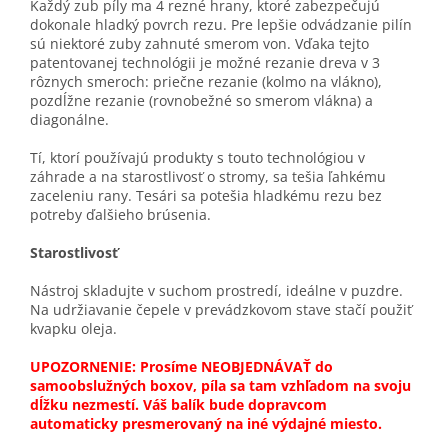
Každý zub píly ma 4 rezné hrany, ktoré zabezpečujú
dokonale hladký povrch rezu. Pre lepšie odvádzanie pilín
sú niektoré zuby zahnuté smerom von. Vďaka tejto
patentovanej technológii je možné rezanie dreva v 3
rôznych smeroch: priečne rezanie (kolmo na vlákno),
pozdĺžne rezanie (rovnobežné so smerom vlákna) a
diagonálne.
Tí, ktorí používajú produkty s touto technológiou v
záhrade a na starostlivosť o stromy, sa tešia ľahkému
zaceleniu rany. Tesári sa potešia hladkému rezu bez
potreby ďalšieho brúsenia.
Starostlivosť
Nástroj skladujte v suchom prostredí, ideálne v puzdre.
Na udržiavanie čepele v prevádzkovom stave stačí použiť
kvapku oleja.
UPOZORNENIE: Prosíme NEOBJEDNÁVAŤ do
samoobslužných boxov, píla sa tam vzhľadom na svoju
dĺžku nezmestí. Váš balík bude dopravcom
automaticky presmerovaný na iné výdajné miesto.