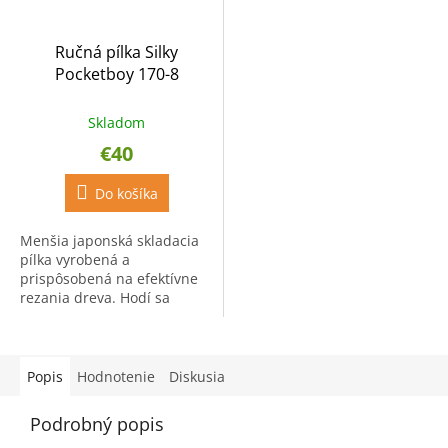
Ručná pílka Silky
Pocketboy 170-8
Skladom
€40
Do košíka
Menšia japonská skladacia
pílka vyrobená a
prispôsobená na efektívne
rezania dreva. Hodí sa
predovšetkým do záhrady,
na starostlivosť o stromy a
ich údržbu. Chrómová
povrchová...
Popis
Hodnotenie
Diskusia
Podrobný popis