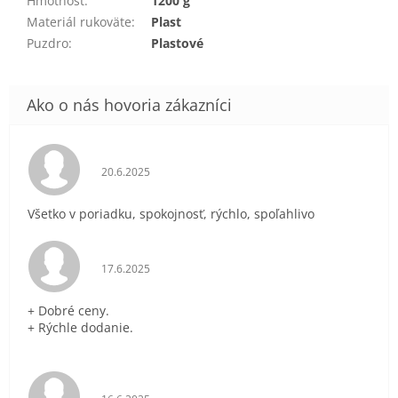
Hmotnosť
:
1200 g
Materiál rukoväte
:
Plast
Puzdro
:
Plastové
Hodnotenie obchodu je 5 z 5 hviezdičiek.
20.6.2025
Všetko v poriadku, spokojnosť, rýchlo, spoľahlivo
Hodnotenie obchodu je 5 z 5 hviezdičiek.
17.6.2025
+ Dobré ceny.
+ Rýchle dodanie.
Hodnotenie obchodu je 5 z 5 hviezdičiek.