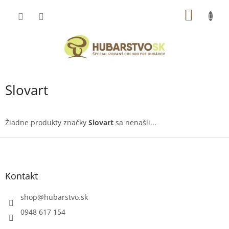
Prejsť
NÁKU
na
obsah
KOŠÍK
Slovart
Žiadne produkty značky
Slovart
sa nenašli...
Z
á
p
ä
Kontakt
t
i
shop
@
hubarstvo.sk
e
0948 617 154