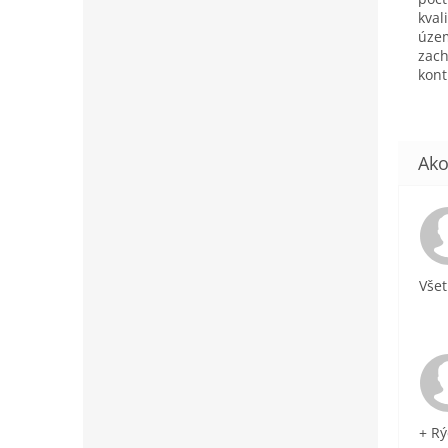
kval
územ
zach
kont
Všet
+ Rý