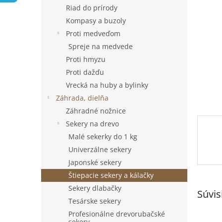
Riad do prírody
Kompasy a buzoly
Proti medveďom
Spreje na medvede
Proti hmyzu
Proti dažďu
Vrecká na huby a bylinky
Záhrada, dielňa
Záhradné nožnice
Sekery na drevo
Malé sekerky do 1 kg
Univerzálne sekery
Japonské sekery
Štiepacie sekery a kálačky
Sekery dlabačky
Súvis
Tesárske sekery
Profesionálne drevorubačské
sekery