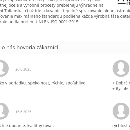
itnej ocele a výrobné procesy prebiehajú výhradne na
í Talianska, či už ide o kovanie, tepelné spracovanie alebo ostreni
ovanie maximálneho štandardu podlieha každá výrobná fáza detai
role podľa noriem UNI EN ISO 9001:2015.
Hodnotenie obchodu je 5 z 5 hviezdičiek.
20.6.2025
ko v poriadku, spokojnosť, rýchlo, spoľahlivo
+ Dobré 
+ Rýchle
Hodnotenie obchodu je 5 z 5 hviezdičiek.
16.6.2025
chle dodanie, kvalitný tovar.
rýchlosť