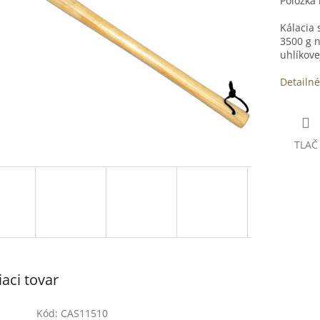
Položka
Kálacia 
3500 g n
uhlíkove
Detailné
TLAČ
iaci tovar
Kód:
CAS11510