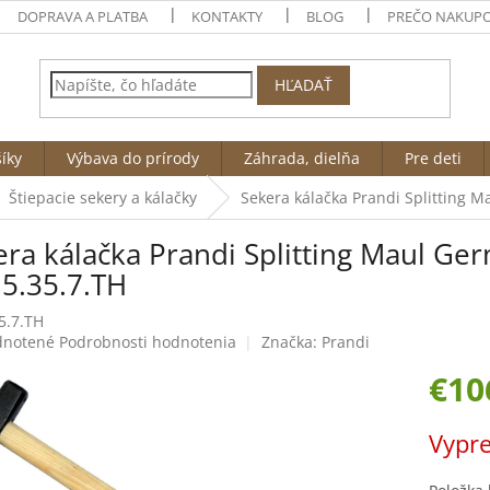
DOPRAVA A PLATBA
KONTAKTY
BLOG
PREČO NAKUPO
HĽADAŤ
íky
Výbava do prírody
Záhrada, dielňa
Pre deti
Štiepacie sekery a kálačky
Sekera kálačka Prandi Splitting 
era kálačka Prandi Splitting Maul Ge
15.35.7.TH
5.7.TH
rné
notené
Podrobnosti hodnotenia
Značka:
Prandi
enie
€10
tu
Jednotk
Vypr
cena:
čiek.