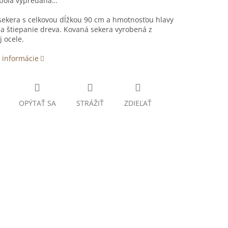
 bola vypredaná…
sekera s celkovou dĺžkou 90 cm a hmotnosťou hlavy
a štiepanie dreva. Kovaná sekera vyrobená z
j ocele.
 informácie
OPÝTAŤ SA
STRÁŽIŤ
ZDIEĽAŤ