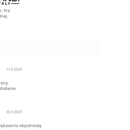
e. Pre
lnej
Hodnotenie obchodu je 5 z 5 hviezdičiek.
17.6.2025
ceny.
 dodanie.
Hodnotenie obchodu je 5 z 5 hviezdičiek.
30.5.2025
 vybavenia objednávky