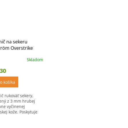
ič na sekeru
tröm Overstrike
d
Skladom
,30
o košíka
ič rukoväť sekery,
ený z 3 mm hrubej
inne vyčinenej
skej kože. Poskytuje
nu rukoväti sekery
zbytočným