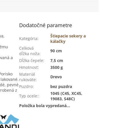
Dodatočné parametre
va,
Štiepacie sekery a
Kategória
:
kálačky
nému
Celková
90 cm
dĺžka noža
:
ovaná a
Dĺžka čepele
:
7,5 cm
Hmotnosť
:
3500 g
Porisko
Materiál
Drevo
 lakované.
rukoväte
:
rdé, pevné
Puzdro
:
bez puzdra
yrobená z
1045 (C45, XC45,
Typ ocele:
:
19083, S48C)
Položka bola vypredaná…