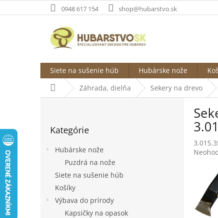
Prejsť
0948 617 154
shop@hubarstvo.sk
na
obsah
Siete na sušenie húb
Hubárske nože
Koš
Domov
Záhrada, dielňa
Sekery na drevo
B
Sek
o
Preskočiť
č
3.0
Kategórie
kategórie
n
3.015.3
ý
Hubárske nože
Prieme
Neohod
p
hodnot
Puzdrá na nože
a
produk
Siete na sušenie húb
n
je
e
Košíky
0,0
l
z
Výbava do prírody
5
Kapsičky na opasok
hviezdi