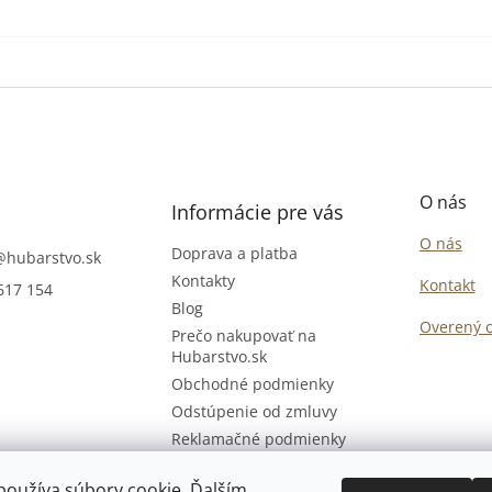
O nás
Informácie pre vás
O nás
Doprava a platba
@
hubarstvo.sk
Kontakty
Kontakt
617 154
Blog
Overený 
Prečo nakupovať na
Hubarstvo.sk
Obchodné podmienky
Odstúpenie od zmluvy
Reklamačné podmienky
Podmienky ochrany
osobných údajov
používa súbory cookie. Ďalším