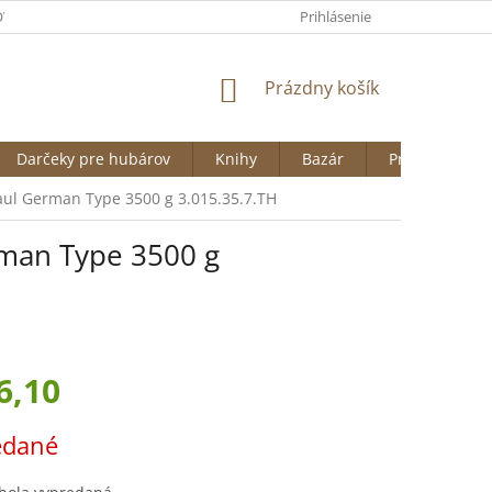
VAŤ NA HUBARSTVO.SK
OBCHODNÉ PODMIENKY
Prihlásenie
ODSTÚPENI
NÁKUPNÝ
Prázdny košík
KOŠÍK
Darčeky pre hubárov
Knihy
Bazár
Predávané zn
Maul German Type 3500 g 3.015.35.7.TH
rman Type 3500 g
6,10
ová
edané