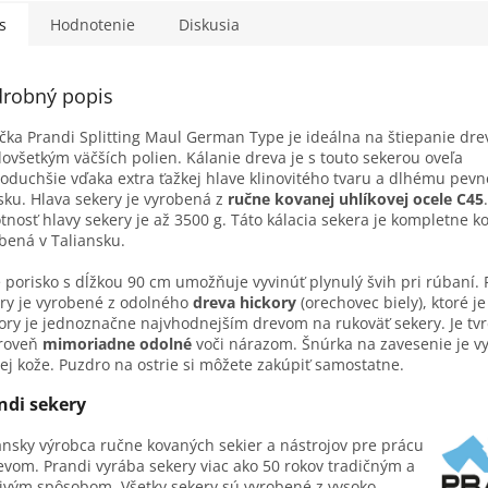
ebovaním, ktoré vzniká
epresnom...
s
Hodnotenie
Diskusia
robný popis
čka Prandi Splitting Maul German Type je ideálna na štiepanie dre
ovšetkým väčších polien. Kálanie dreva je s touto sekerou oveľa
oduchšie vďaka extra ťažkej hlave klinovitého tvaru a dlhému pev
sku. Hlava sekery je vyrobená z
ručne kovanej uhlíkovej ocele C45
.
nosť hlavy sekery je až 3500 g. Táto kálacia sekera je kompletne k
bená v Taliansku.
 porisko s dĺžkou 90 cm umožňuje vyvinúť plynulý švih pri rúbaní. 
ry je vyrobené z odolného
dreva hickory
(orechovec biely), ktoré je
ory je jednoznačne najvhodnejším drevom na rukoväť sekery. Je tv
ároveň
mimoriadne odolné
voči nárazom. Šnúrka na zavesenie je v
ej kože. Puzdro na ostrie si môžete zakúpiť samostatne.
ndi sekery
ansky výrobca ručne kovaných sekier a nástrojov pre prácu
evom. Prandi vyrába sekery viac ako 50 rokov tradičným a
ivým spôsobom. Všetky sekery sú vyrobené z vysoko