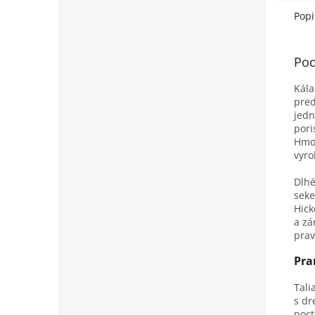
opotr
pri n
Popi
Pod
Kála
pred
jedn
pori
Hmot
vyro
Dlhé
seke
Hick
a z
prav
Pra
Tali
s dr
poct