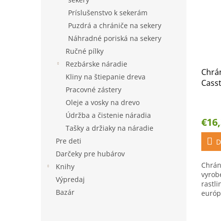
Príslušenstvo k sekerám
Puzdrá a chrániče na sekery
Náhradné poriská na sekery
Ručné pílky
Rezbárske náradie
Chrán
Kliny na štiepanie dreva
Cass
Pracovné zástery
Guar
Oleje a vosky na drevo
Údržba a čistenie náradia
€16
Tašky a držiaky na náradie
Pre deti
D
Darčeky pre hubárov
Chrán
Knihy
vyrob
Výpredaj
rastl
Bazár
európ
ochra
pred 