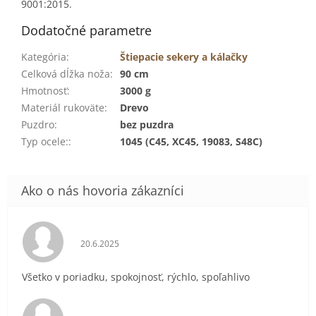
9001:2015.
Dodatočné parametre
Kategória
:
Štiepacie sekery a kálačky
Celková dĺžka noža
:
90 cm
Hmotnosť
:
3000 g
Materiál rukoväte
:
Drevo
Puzdro
:
bez puzdra
Typ ocele:
:
1045 (C45, XC45, 19083, S48C)
Hodnotenie obchodu je 5 z 5 hviezdičiek.
20.6.2025
Všetko v poriadku, spokojnosť, rýchlo, spoľahlivo