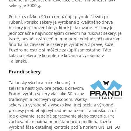
sekery je 3000 g.
Porisko s dĺžkou 90 cm umožňuje plynulejší švih pri
rúbaní. Porisko sekery je vyrobené z kvalitného dreva
hickory (orechovec biely), ktoré je lakované. Hickory je
jednoznačne najvhodnejším drevom na rukoväť sekery. Je
tvrdé, pevné a zároveň mimoriadne odolné voči nárazom.
Šnúrka na zavesenie sekery je vyrobená z pravej kože.
Puzdro na ostrie si môžete zakúpiť samostatne. Táto
kálacia sekera je kompletne kovaná a vyrobená v
Taliansku.
Prandi sekery
Taliansky výrobca ručne kovaných
sekier a nástrojov pre prácu s drevom.
Prandi vyrába sekery viac ako 50 rokov
tradičným a poctivým spôsobom. Všetky
sekery sú vyrobené z vysoko kvalitnej ocele a výrobné
procesy prebiehajú výhradne na území Talianska, či už
ide o kovanie, tepelné spracovanie alebo ostrenie. Pre
zachovanie maximálneho štandardu podlieha každá
výrobná fáza detailnej kontrole podľa noriem UNI EN ISO