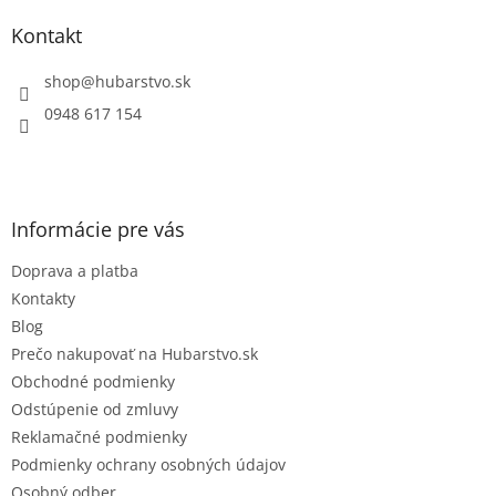
p
ä
Kontakt
t
i
shop
@
hubarstvo.sk
e
0948 617 154
Informácie pre vás
Doprava a platba
Kontakty
Blog
Prečo nakupovať na Hubarstvo.sk
Obchodné podmienky
Odstúpenie od zmluvy
Reklamačné podmienky
Podmienky ochrany osobných údajov
Osobný odber