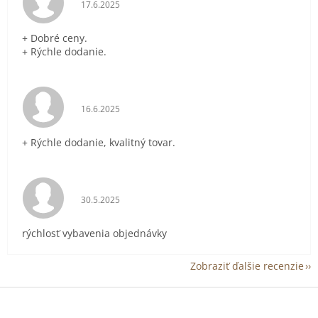
Hodnotenie obchodu je 5 z 5 hviezdičiek.
17.6.2025
+ Dobré ceny.
+ Rýchle dodanie.
Hodnotenie obchodu je 5 z 5 hviezdičiek.
16.6.2025
+ Rýchle dodanie, kvalitný tovar.
Hodnotenie obchodu je 5 z 5 hviezdičiek.
30.5.2025
rýchlosť vybavenia objednávky
Zobraziť ďalšie recenzie
Z
á