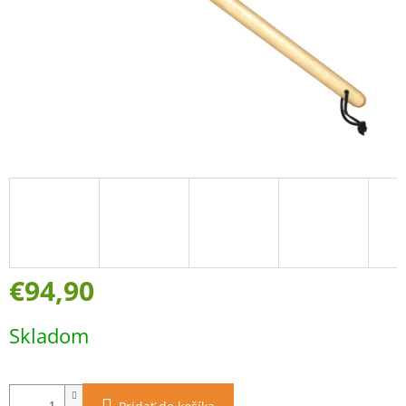
€94,90
Jednotková
Skladom
cena: