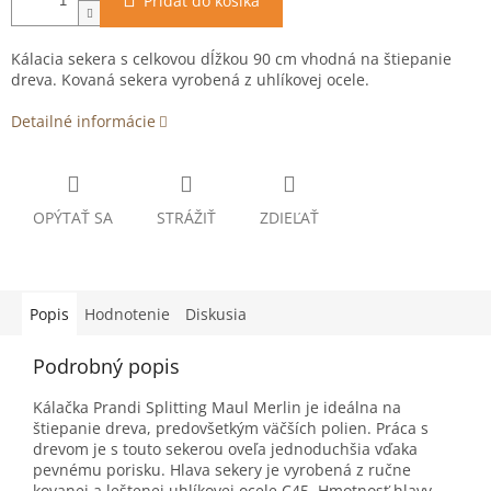
Pridať do košíka
Kálacia sekera s celkovou dĺžkou 90 cm vhodná na štiepanie
dreva. Kovaná sekera vyrobená z uhlíkovej ocele.
Detailné informácie
OPÝTAŤ SA
STRÁŽIŤ
ZDIEĽAŤ
Popis
Hodnotenie
Diskusia
Podrobný popis
Kálačka Prandi Splitting Maul Merlin je ideálna na
štiepanie dreva, predovšetkým väčších polien. Práca s
drevom je s touto sekerou oveľa jednoduchšia vďaka
pevnému porisku. Hlava sekery je vyrobená z ručne
kovanej a leštenej uhlíkovej ocele C45. Hmotnosť hlavy