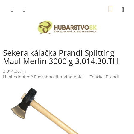
Prejsť
NÁKU
na
obsah
KOŠÍK
Sekera kálačka Prandi Splitting
Maul Merlin 3000 g 3.014.30.TH
3.014.30.TH
Priemerné
Neohodnotené
Podrobnosti hodnotenia
Značka:
Prandi
hodnotenie
produktu
je
0,0
z
5
hviezdičiek.