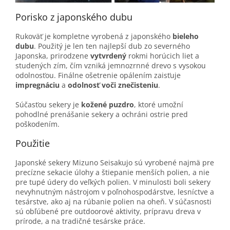
Porisko z japonského dubu
Rukoväť je kompletne vyrobená z japonského
bieleho
dubu
. Použitý je len ten najlepší dub zo severného
Japonska, prirodzene
vytvrdený
rokmi horúcich liet a
studených zím, čím vzniká jemnozrnné drevo s vysokou
odolnosťou. Finálne ošetrenie opálením zaisťuje
impregnáciu
a
odolnosť voči znečisteniu
.
Súčasťou sekery je
kožené puzdro
, ktoré umožní
pohodlné prenášanie sekery a ochráni ostrie pred
poškodením.
Použitie
Japonské sekery Mizuno Seisakujo sú vyrobené najmä pre
precízne sekacie úlohy a štiepanie menších polien, a nie
pre tupé údery do veľkých polien. V minulosti boli sekery
nevyhnutným nástrojom v poľnohospodárstve, lesníctve a
tesárstve, ako aj na rúbanie polien na oheň. V súčasnosti
sú obľúbené pre outdoorové aktivity, prípravu dreva v
prírode, a na tradičné tesárske práce.