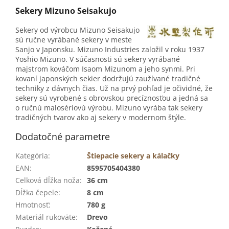
Sekery Mizuno Seisakujo
Sekery od výrobcu Mizuno Seisakujo
sú ručne vyrábané sekery v meste
Sanjo v Japonsku. Mizuno Industries založil v roku 1937
Yoshio Mizuno. V súčasnosti sú sekery vyrábané
majstrom kováčom Isaom Mizunom a jeho synmi. Pri
kovaní japonských sekier dodržujú zaužívané tradičné
techniky z dávnych čias. Už na prvý pohľad je očividné, že
sekery sú vyrobené s obrovskou precíznosťou a jedná sa
o ručnú malosériovú výrobu. Mizuno vyrába tak sekery
tradičných tvarov ako aj sekery v modernom štýle.
Dodatočné parametre
Kategória
:
Štiepacie sekery a kálačky
EAN
:
8595705404380
Celková dĺžka noža
:
36 cm
Dĺžka čepele
:
8 cm
Hmotnosť
:
780 g
Materiál rukoväte
:
Drevo