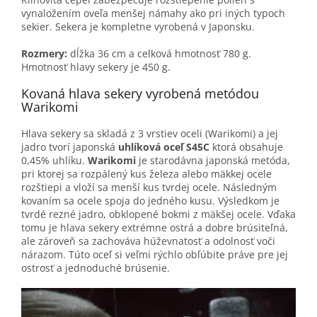
vynaložením oveľa menšej námahy ako pri iných typoch
sekier. Sekera je kompletne vyrobená v Japonsku.
Rozmery:
dĺžka 36 cm a celková hmotnosť 780 g.
Hmotnosť hlavy sekery je 450 g.
Kovaná hlava sekery vyrobená metódou
Warikomi
Hlava sekery sa skladá z 3 vrstiev oceli (Warikomi) a jej
jadro tvorí japonská
uhlíková oceľ S45C
ktorá obsahuje
0,45% uhlíku.
Warikomi
je starodávna japonská metóda,
pri ktorej sa rozpálený kus železa alebo mäkkej ocele
rozštiepi a vloží sa menší kus tvrdej ocele. Následným
kovaním sa ocele spoja do jedného kusu. Výsledkom je
tvrdé rezné jadro, obklopené bokmi z mäkšej ocele. Vďaka
tomu je hlava sekery extrémne ostrá a dobre brúsiteľná,
ale zároveň sa zachováva húževnatosť a odolnosť voči
nárazom. Túto oceľ si veľmi rýchlo obľúbite práve pre jej
ostrosť a jednoduché brúsenie.