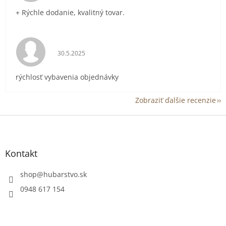
+ Rýchle dodanie, kvalitný tovar.
Hodnotenie obchodu je 5 z 5 hviezdičiek.
30.5.2025
rýchlosť vybavenia objednávky
Zobraziť ďalšie recenzie
Z
á
p
ä
Kontakt
t
i
shop
@
hubarstvo.sk
e
0948 617 154