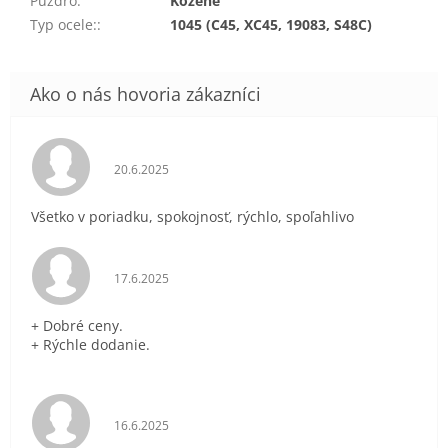
Puzdro
:
Kožené
Typ ocele:
:
1045 (C45, XC45, 19083, S48C)
Hodnotenie obchodu je 5 z 5 hviezdičiek.
20.6.2025
Všetko v poriadku, spokojnosť, rýchlo, spoľahlivo
Hodnotenie obchodu je 5 z 5 hviezdičiek.
17.6.2025
+ Dobré ceny.
+ Rýchle dodanie.
Hodnotenie obchodu je 5 z 5 hviezdičiek.
16.6.2025