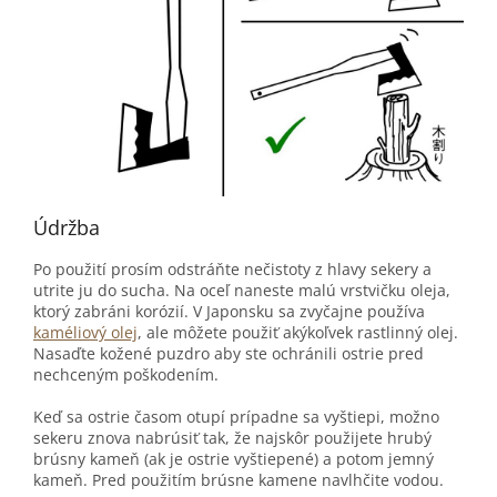
Údržba
Po použití prosím odstráňte nečistoty z hlavy sekery a
utrite ju do sucha. Na oceľ naneste malú vrstvičku oleja,
ktorý zabráni korózií. V Japonsku sa zvyčajne používa
kaméliový olej
, ale môžete použiť akýkoľvek rastlinný olej.
Nasaďte kožené puzdro aby ste ochránili ostrie pred
nechceným poškodením.
Keď sa ostrie časom otupí prípadne sa vyštiepi, možno
sekeru znova nabrúsiť tak, že najskôr použijete hrubý
brúsny kameň (ak je ostrie vyštiepené) a potom jemný
kameň. Pred použitím brúsne kamene navlhčite vodou.