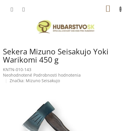
Prejsť
NÁKU
na
obsah
KOŠÍK
Sekera Mizuno Seisakujo Yoki
Warikomi 450 g
KNTN-010-143
Priemerné
Neohodnotené
Podrobnosti hodnotenia
hodnotenie
Značka:
Mizuno Seisakujo
produktu
je
0,0
z
5
hviezdičiek.