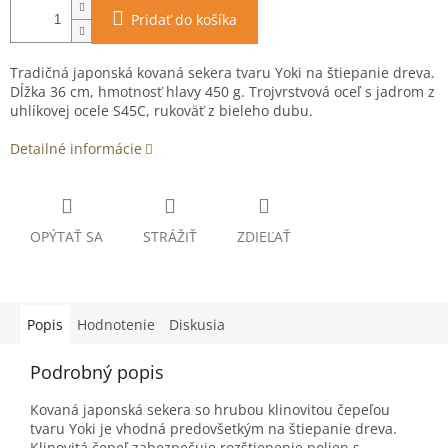
Pridať do košíka
Tradičná japonská kovaná sekera tvaru Yoki na štiepanie dreva.
Dĺžka 36 cm, hmotnosť hlavy 450 g. Trojvrstvová oceľ s jadrom z
uhlíkovej ocele S45C, rukoväť z bieleho dubu.
Detailné informácie
OPÝTAŤ SA
STRÁŽIŤ
ZDIEĽAŤ
Popis
Hodnotenie
Diskusia
Podrobný popis
Kovaná japonská sekera so hrubou klinovitou čepeľou
tvaru Yoki je vhodná predovšetkým na štiepanie dreva.
Klinovitá čepeľ zabezpečuje rozštiepenie polien s