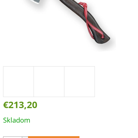
€213,20
Jednotková
Skladom
cena: