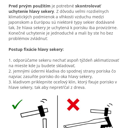
Pred prvým použitím
je potrebné
skontrolovať
uchytenie hlavy sekery
. Z dôvodu veľmi rozdielnych
klimatických podmienok a vlhkosti vzduchu medzi
Japonskom a Európou sú niektoré typy sekier dodávané
tak, že hlava sekery je uchytená k porisku iba provizórne.
Konečné uchytenie je jednoduché a mali by ste ho bez
problémov zvládnuť.
Postup fixácie hlavy sekery:
1. odporúčame sekeru nechať aspoň týždeň aklimatizovať
na mieste kde ju budete skladovať,
2. jemnými údermi kladiva do spodnej strany poriska čo
najviac zasuňte porisko do oka hlavy sekery,
3. kladivom priklepnite oceľový klin, ktorý fixuje porisko v
hlave sekery, tak aby nepretŕčal z dreva.