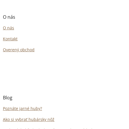
O nás
O nás
Kontakt
Overený obchod
Blog
Poznáte jarné huby?
Ako si vybrať hubársky nôž