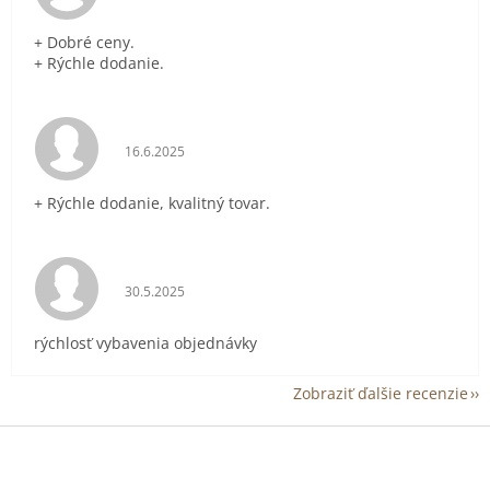
+ Dobré ceny.
+ Rýchle dodanie.
Hodnotenie obchodu je 5 z 5 hviezdičiek.
16.6.2025
+ Rýchle dodanie, kvalitný tovar.
Hodnotenie obchodu je 5 z 5 hviezdičiek.
30.5.2025
rýchlosť vybavenia objednávky
Zobraziť ďalšie recenzie
Z
á
p