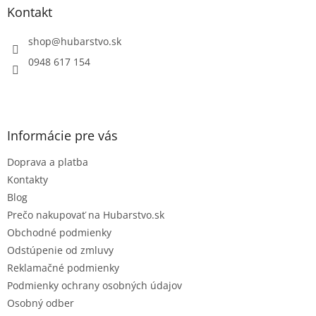
ä
Kontakt
t
i
shop
@
hubarstvo.sk
e
0948 617 154
Informácie pre vás
Doprava a platba
Kontakty
Blog
Prečo nakupovať na Hubarstvo.sk
Obchodné podmienky
Odstúpenie od zmluvy
Reklamačné podmienky
Podmienky ochrany osobných údajov
Osobný odber