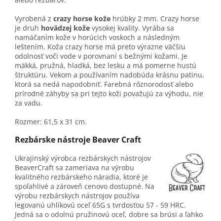
Vyrobená z
crazy horse kože
hrúbky 2 mm. Crazy horse
je druh
hovädzej kože
vysokej kvality. Vyrába sa
namáčaním kože v horúcich voskoch a následným
leštením. Koža crazy horse má preto výrazne väčšiu
odolnosť voči vode v porovnaní s bežnými kožami. Je
mäkká, pružná, hladká, bez lesku a má pomerne hustú
štruktúru. Vekom a používaním nadobúda krásnu patinu,
ktorá sa nedá napodobniť. Farebná rôznorodosť alebo
prírodné záhyby sa pri tejto koži považujú za výhodu, nie
za vadu.
Rozmer: 61,5 x 31 cm.
Rezbárske nástroje Beaver Craft
Ukrajinský výrobca rezbárskych nástrojov
BeaverCraft sa zameriava na výrobu
kvalitného rezbárskeho náradia, ktoré je
spoľahlivé a zároveň cenovo dostupné. Na
výrobu rezbárskych nástrojov používa
legovanú uhlíkovú oceľ 65G s tvrdosťou 57 - 59 HRC.
Jedná sa o odolnú pružinovú oceľ, dobre sa brúsi a ľahko