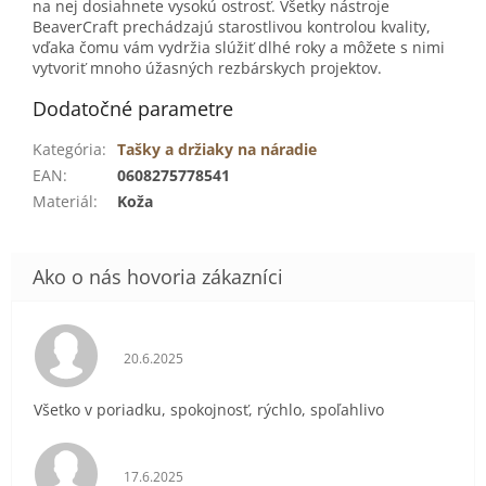
na nej dosiahnete vysokú ostrosť. Všetky nástroje
BeaverCraft prechádzajú starostlivou kontrolou kvality,
vďaka čomu vám vydržia slúžiť dlhé roky a môžete s nimi
vytvoriť mnoho úžasných rezbárskych projektov.
Dodatočné parametre
Kategória
:
Tašky a držiaky na náradie
EAN
:
0608275778541
Materiál
:
Koža
Hodnotenie obchodu je 5 z 5 hviezdičiek.
20.6.2025
Všetko v poriadku, spokojnosť, rýchlo, spoľahlivo
Hodnotenie obchodu je 5 z 5 hviezdičiek.
17.6.2025