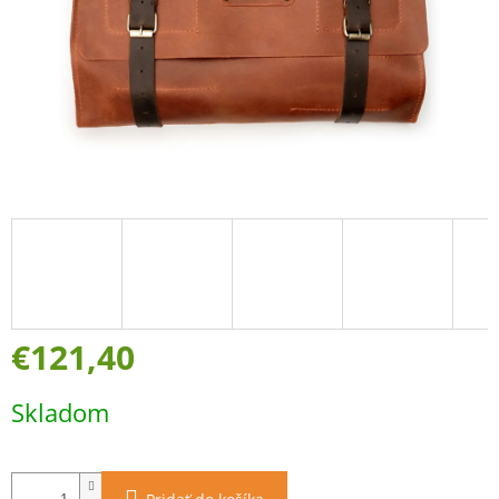
€121,40
Jednotková
Skladom
cena: