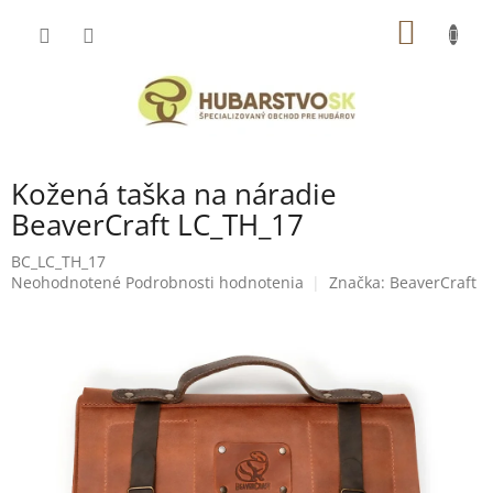
Prejsť
NÁKU
na
obsah
KOŠÍK
Kožená taška na náradie
BeaverCraft LC_TH_17
BC_LC_TH_17
Priemerné
Neohodnotené
Podrobnosti hodnotenia
Značka:
BeaverCraft
hodnotenie
produktu
je
0,0
z
5
hviezdičiek.