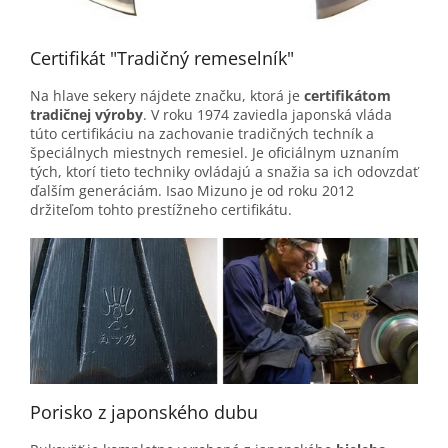
Certifikát "Tradičný remeselník"
Na hlave sekery nájdete značku, ktorá je
certifikátom
tradičnej výroby
. V roku 1974 zaviedla japonská vláda
túto certifikáciu na zachovanie tradičných techník a
špeciálnych miestnych remesiel. Je oficiálnym uznaním
tých, ktorí tieto techniky ovládajú a snažia sa ich odovzdať
ďalším generáciám. Isao Mizuno je od roku 2012
držiteľom tohto prestížneho certifikátu.
Porisko z japonského dubu