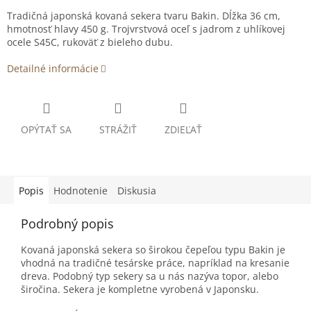
Tradičná japonská kovaná sekera tvaru Bakin. Dĺžka 36 cm,
hmotnosť hlavy 450 g. Trojvrstvová oceľ s jadrom z uhlíkovej
ocele S45C, rukoväť z bieleho dubu.
Detailné informácie
OPÝTAŤ SA
STRÁŽIŤ
ZDIEĽAŤ
Popis
Hodnotenie
Diskusia
Podrobný popis
Kovaná japonská sekera so širokou čepeľou typu Bakin je
vhodná na tradičné tesárske práce, napríklad na kresanie
dreva. Podobný typ sekery sa u nás nazýva topor, alebo
širočina. Sekera je kompletne vyrobená v Japonsku.