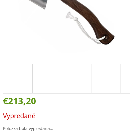
€213,20
Jednotková
Vypredané
cena:
Položka bola vypredaná…