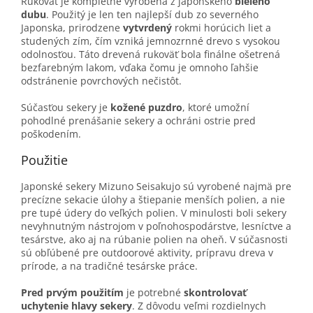
Rukoväť je kompletne vyrobená z japonského
bieleho
dubu
. Použitý je len ten najlepší dub zo severného
Japonska, prirodzene
vytvrdený
rokmi horúcich liet a
studených zím, čím vzniká jemnozrnné drevo s vysokou
odolnosťou. Táto drevená rukoväť bola finálne ošetrená
bezfarebným lakom, vďaka čomu je omnoho ľahšie
odstránenie povrchových nečistôt.
Súčasťou sekery je
kožené puzdro
, ktoré umožní
pohodlné prenášanie sekery a ochráni ostrie pred
poškodením.
Použitie
Japonské sekery Mizuno Seisakujo sú vyrobené najmä pre
precízne sekacie úlohy a štiepanie menších polien, a nie
pre tupé údery do veľkých polien. V minulosti boli sekery
nevyhnutným nástrojom v poľnohospodárstve, lesníctve a
tesárstve, ako aj na rúbanie polien na oheň. V súčasnosti
sú obľúbené pre outdoorové aktivity, prípravu dreva v
prírode, a na tradičné tesárske práce.
Pred prvým použitím
je potrebné
skontrolovať
uchytenie hlavy sekery
. Z dôvodu veľmi rozdielnych