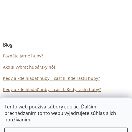
Blog
Poznáte jarné huby?
Ako si vybrať hubársky nôž
Kedy a kde hľadať huby – časť II. Kde rastú huby?
Kedy a kde hľadať huby – časť I. Kedy rastú huby?
Tento web používa súbory cookie. Ďalším
prechádzaním tohto webu vyjadrujete súhlas s ich
používaním.
Vytvoril Shoptet