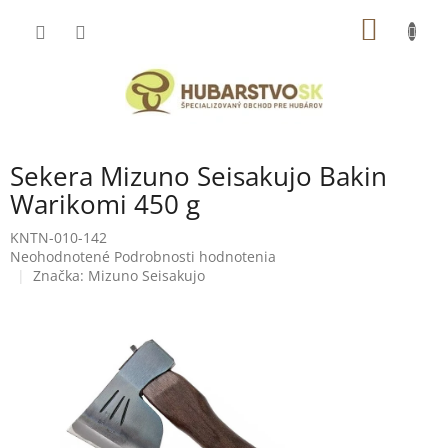
Prejsť
NÁKU
na
obsah
KOŠÍK
Sekera Mizuno Seisakujo Bakin
Warikomi 450 g
KNTN-010-142
Priemerné
Neohodnotené
Podrobnosti hodnotenia
hodnotenie
Značka:
Mizuno Seisakujo
produktu
je
0,0
z
5
hviezdičiek.