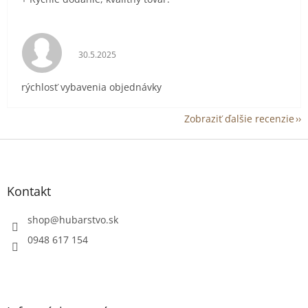
Hodnotenie obchodu je 5 z 5 hviezdičiek.
30.5.2025
rýchlosť vybavenia objednávky
Zobraziť ďalšie recenzie
Z
á
p
ä
Kontakt
t
i
shop
@
hubarstvo.sk
e
0948 617 154