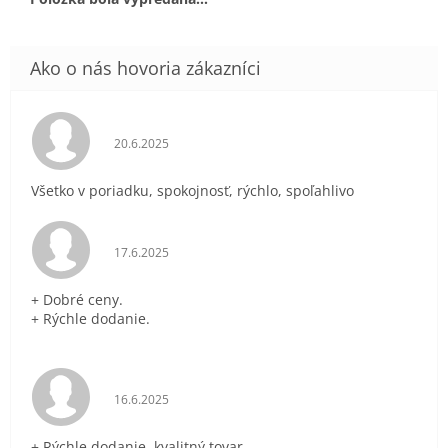
Hodnotenie obchodu je 5 z 5 hviezdičiek.
20.6.2025
Všetko v poriadku, spokojnosť, rýchlo, spoľahlivo
Hodnotenie obchodu je 5 z 5 hviezdičiek.
17.6.2025
+ Dobré ceny.
+ Rýchle dodanie.
Hodnotenie obchodu je 5 z 5 hviezdičiek.
16.6.2025
+ Rýchle dodanie, kvalitný tovar.