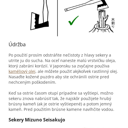
Údržba
Po použití prosím odstráňte nečistoty z hlavy sekery a
utrite ju do sucha. Na oceľ naneste malú vrstvičku oleja,
ktorý zabráni korózií. V Japonsku sa zvyčajne používa
kaméliový olej
, ale môžete použiť akýkoľvek rastlinný olej.
Nasaďte kožené puzdro aby ste ochránili ostrie pred
nechceným poškodením.
Keď sa ostrie časom otupí prípadne sa vyštiepi, možno
sekeru znova nabrúsiť tak, že najskôr použijete hrubý
brúsny kameň (ak je ostrie vyštiepené) a potom jemný
kameň. Pred použitím brúsne kamene navlhčite vodou.
Sekery Mizuno Seisakujo