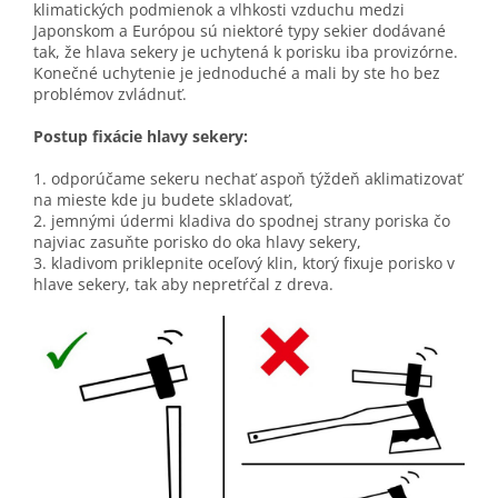
klimatických podmienok a vlhkosti vzduchu medzi
Japonskom a Európou sú niektoré typy sekier dodávané
tak, že hlava sekery je uchytená k porisku iba provizórne.
Konečné uchytenie je jednoduché a mali by ste ho bez
problémov zvládnuť.
Postup fixácie hlavy sekery:
1. odporúčame sekeru nechať aspoň týždeň aklimatizovať
na mieste kde ju budete skladovať,
2. jemnými údermi kladiva do spodnej strany poriska čo
najviac zasuňte porisko do oka hlavy sekery,
3. kladivom priklepnite oceľový klin, ktorý fixuje porisko v
hlave sekery, tak aby nepretŕčal z dreva.