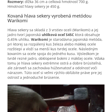
Rozmery:
dĺžka 36 cm a celková hmotnosť 700 g.
Hmotnosť hlavy sekery je 450 g.
Kovaná hlava sekery vyrobená metódou
Warikomi
Hlava sekery sa skladá z 3 vrstiev oceli (Warikomi) a jej
jadro tvorí japonská
uhlíková oceľ S45C
ktorá obsahuje
0,45% uhlíku.
Warikomi
je starodávna japonská metóda,
pri ktorej sa rozpálený kus železa alebo mäkkej ocele
rozštiepi a vloží sa menší kus tvrdej ocele. Následným
kovaním sa ocele spoja do jedného kusu. Výsledkom je
tvrdé rezné jadro, obklopené bokmi z mäkšej ocele. Vďaka
tomu je hlava sekery extrémne ostrá a dobre brúsiteľná,
ale zároveň sa zachováva húževnatosť a odolnosť voči
nárazom. Túto oceľ si veľmi rýchlo obľúbite práve pre jej
ostrosť a jednoduché brúsenie.