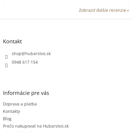
Zobraziť ďalšie recenzie
Z
á
p
ä
Kontakt
t
i
shop
@
hubarstvo.sk
e
0948 617 154
Informácie pre vás
Doprava a platba
Kontakty
Blog
Prečo nakupovať na Hubarstvo.sk