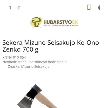
Prejsť
NÁKU
na
obsah
KOŠÍK
Sekera Mizuno Seisakujo Ko-Ono
Zenko 700 g
KNTN-010-054
Priemerné
Neohodnotené
Podrobnosti hodnotenia
hodnotenie
Značka:
Mizuno Seisakujo
produktu
je
0,0
z
5
hviezdičiek.