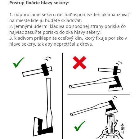
Postup fixácie hlavy sekery:
1. odporúčame sekeru nechať aspoň týždeň aklimatizovať
na mieste kde ju budete skladovať,
2. jemnými údermi kladiva do spodnej strany poriska čo
najviac zasuňte porisko do oka hlavy sekery,
3. kladivom priklepnite oceľový klin, ktorý fixuje porisko v
hlave sekery, tak aby nepretŕčal z dreva.