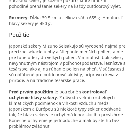
Súčasťou sekery je kožené puzdro, ktoré umožní
pohodlné prenášanie sekery na každý outdoorový výlet.
Rozmery:
Dĺžka 39,5 cm a celková váha 655 g. Hmotnosť
hlavy sekery je 450 g.
Použitie
Japonské sekery Mizuno Seisakujo sú vyrobené najmä pre
precízne sekacie úlohy a štiepanie menších polien, a nie
pre tupé údery do veľkých polien. V minulosti boli sekery
nevyhnutným nástrojom v poľnohospodárstve, lesníctve a
tesárstve, ako aj na rúbanie polien na oheň. V súčasnosti
sú obľúbené pre outdoorové aktivity, prípravu dreva v
prírode, a na tradičné tesárske práce.
Pred prvým použitím
je potrebné
skontrolovať
uchytenie hlavy sekery
. Z dôvodu veľmi rozdielnych
klimatických podmienok a vlhkosti vzduchu medzi
Japonskom a Európou sú niektoré typy sekier dodávané
tak, že hlava sekery je uchytená k porisku iba provizórne.
Konečné uchytenie je jednoduché a mali by ste ho bez
problémov zvládnuť.