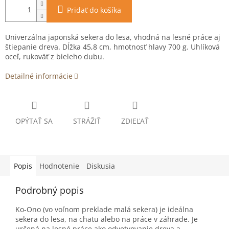
Pridať do košíka
Univerzálna japonská sekera do lesa, vhodná na lesné práce aj
štiepanie dreva. Dĺžka 45,8 cm, hmotnosť hlavy 700 g. Uhlíková
oceľ, rukoväť z bieleho dubu.
Detailné informácie
OPÝTAŤ SA
STRÁŽIŤ
ZDIEĽAŤ
Popis
Hodnotenie
Diskusia
Podrobný popis
Ko-Ono (vo voľnom preklade malá sekera) je ideálna
sekera do lesa, na chatu alebo na práce v záhrade. Je
určená na lesné práce ako odvetvovanie dreva a