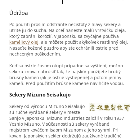
Údržba
Po použití prosím odstráňte nečistoty z hlavy sekery a
utrite ju do sucha. Na oceľ naneste malú vrstvičku oleja,
ktorý zabráni korózií. V Japonsku sa zvyčajne používa
kaméliový olej
, ale môžete použiť akýkoľvek rastlinný olej.
Nasaďte kožené puzdro aby ste ochránili ostrie pred
nechceným poškodením.
Keď sa ostrie časom otupí prípadne sa vyštiepi, možno
sekeru znova nabrúsiť tak, že najskôr použijete hrubý
brúsny kameň (ak je ostrie vyštiepené) a potom jemný
kameň. Pred použitím brúsne kamene navlhčite vodou.
Sekery Mizuno Seisakujo
Sekery od výrobcu Mizuno Seisakujo
sú ručne vyrábané sekery v meste
Sanjo v Japonsku. Mizuno Industries založil v roku 1937
Yoshio Mizuno. V súčasnosti sú sekery vyrábané
majstrom kováčom Isaom Mizunom a jeho synmi. Pri
kovaní japonských sekier dodržujú zaužívané tradičné