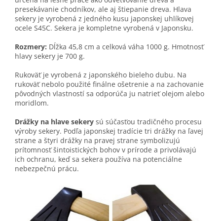
presekávanie chodníkov, ale aj štiepanie dreva. Hlava
sekery je vyrobená z jedného kusu japonskej uhlíkovej
ocele S45C. Sekera je kompletne vyrobená v Japonsku.
Rozmery:
Dĺžka 45,8 cm a celková váha 1000 g. Hmotnosť
hlavy sekery je 700 g.
Rukoväť je vyrobená z japonského bieleho dubu. Na
rukoväť nebolo použité finálne ošetrenie a na zachovanie
pôvodných vlastností sa odporúča ju natrieť olejom alebo
moridlom.
Drážky na hlave sekery
sú súčasťou tradičného procesu
výroby sekery. Podľa japonskej tradície tri drážky na ľavej
strane a štyri drážky na pravej strane symbolizujú
prítomnosť šintoistických bohov v prírode a privolávajú
ich ochranu, keď sa sekera používa na potenciálne
nebezpečnú prácu.