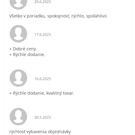
Hodnotenie obchodu je 5 z 5 hviezdičiek.
20.6.2025
Všetko v poriadku, spokojnosť, rýchlo, spoľahlivo
Hodnotenie obchodu je 5 z 5 hviezdičiek.
17.6.2025
+ Dobré ceny.
+ Rýchle dodanie.
Hodnotenie obchodu je 5 z 5 hviezdičiek.
16.6.2025
+ Rýchle dodanie, kvalitný tovar.
Hodnotenie obchodu je 5 z 5 hviezdičiek.
30.5.2025
rýchlosť vybavenia objednávky