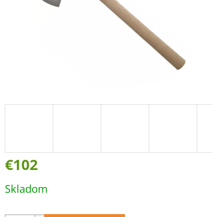
€102
Jednotková
Skladom
cena: