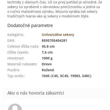
techniky z dávnych čias. Už na prvý pohľad je očividné, že
sekery sú vyrobené s obrovskou precíznosťou a jedná sa
o ručnú malosériovú výrobu. Mizuno vyrába tak sekery
tradičných tvarov ako aj sekery v modernom štýle.
Dodatočné parametre
Kategória
:
Univerzálne sekery
EAN
:
8595705404281
Celková dĺžka noža
:
45,8 cm
Dĺžka čepele
:
7,6 cm
Hmotnosť
:
1000 g
Materiál rukoväte
:
Drevo
Puzdro
:
Kožené
Typ ocele:
:
1045 (C45, XC45, 19083, S48C)