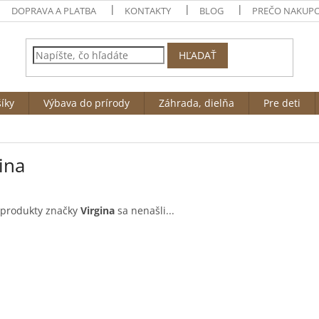
DOPRAVA A PLATBA
KONTAKTY
BLOG
PREČO NAKUPO
HĽADAŤ
íky
Výbava do prírody
Záhrada, dielňa
Pre deti
ina
 produkty značky
Virgina
sa nenašli...