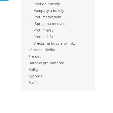
Riad do prírody
Kompasy a buzoly
Proti medveďom
Spreje na medvede
Proti hmyzu
Proti dažďu
Vrecká na huby a bylinky
Záhrada, dielňa
Pre deti
Darčeky pre hubárov
Knihy
Výpredaj
Bazár
Z
á
p
ä