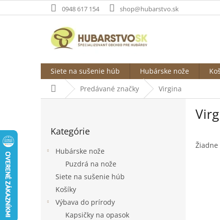
Prejsť
0948 617 154
shop@hubarstvo.sk
na
obsah
Siete na sušenie húb
Hubárske nože
Koš
Domov
Predávané značky
Virgina
B
Virg
o
Preskočiť
č
Kategórie
kategórie
n
ý
Žiadne
Hubárske nože
p
Puzdrá na nože
a
Siete na sušenie húb
n
e
Košíky
l
Výbava do prírody
Kapsičky na opasok