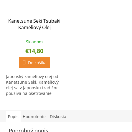
Kanetsune Seki Tsubaki
Kaméliový Olej
Skladom
€14,80
Do košíka
Japonský kaméliový olej od
Kanetsune Seki. Kaméliový
olej sa v Japonsku tradične
používa na ošetrovanie
nožov z uhlíkovej ocele,
keďže zabraňuje hrdzaveniu
ocele. Po vyčistení...
Popis
Hodnotenie
Diskusia
Podrobný popis