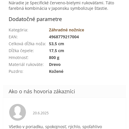
Náradie je špecifické červeno-bielymi rukoväťami. Táto
farebná kombinácia v Japonsku symbolizuje šťastie.
Dodatočné parametre
Kategória
:
Záhradné nožnice
EAN
:
4968779217004
Celková dĺžka noža
:
53,5 cm
Dĺžka čepele
:
17,5 cm
Hmotnosť
:
800 g
Materiál rukoväte
:
Drevo
Puzdro
:
Kožené
Hodnotenie obchodu je 5 z 5 hviezdičiek.
20.6.2025
Všetko v poriadku, spokojnosť, rýchlo, spoľahlivo