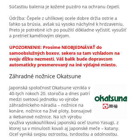
Súčasťou balenia je kožené puzdro na ochranu čepelí.
Údržba: Čepele z uhlíkovej ocele dobre držia ostrie a
ľahko sa brúsia, avšak sú vysoko náchylné k hrdzaveniu.
Preto je potrebné ich po použití dôkladne vyčistiť, vysušiť
a pretrieť kaméliovým olejom.
UPOZORNENIE: Prosíme NEOBJEDNÁVAŤ do
samoobslužných boxov, sekera sa tam vzhľadom na
svoju dĺžku nezmestí. Váš balík bude dopravcom
automaticky presmerovaný na iné výdajné miesto.
Záhradné nožnice Okatsune
Japonská spoločnosť Okatsune vznikla v
40-tych rokoch 20. storočia a dnes patrí
medzi svetovú jednotku vo výrobe
záhradníckeho náradia – nožnice na
konáre, nožnice na živé ploty, bonsajové
a ikebanové nožnice. Na ich výrobu
využíva vysokouhlíkovú japonskú oceľ Izumo Yasugi, z
ktorej sa v minulosti kovali aj japonské meče – katany.
Oceľ vyniká svojou ostrosťou, tvrdosťou a odolnosťou.