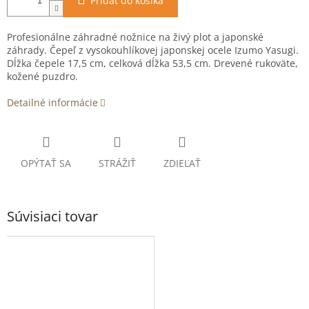
Pridať do košíka
Profesionálne záhradné nožnice na živý plot a japonské
záhrady. Čepeľ z vysokouhlíkovej japonskej ocele Izumo Yasugi.
Dĺžka čepele 17,5 cm, celková dĺžka 53,5 cm. Drevené rukoväte,
kožené puzdro.
Detailné informácie
OPÝTAŤ SA
STRÁŽIŤ
ZDIEĽAŤ
Súvisiaci tovar