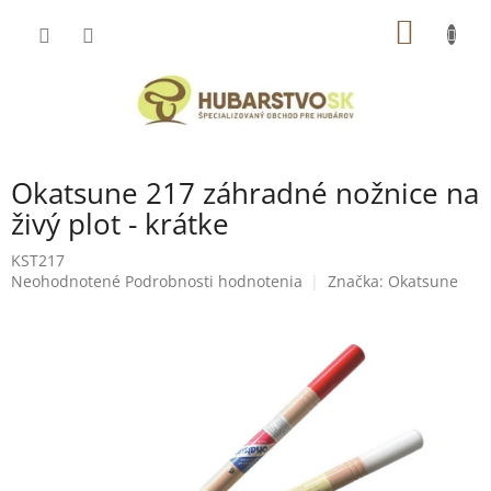
Prejsť
NÁKU
na
obsah
KOŠÍK
Okatsune 217 záhradné nožnice na
živý plot - krátke
KST217
Priemerné
Neohodnotené
Podrobnosti hodnotenia
Značka:
Okatsune
hodnotenie
produktu
je
0,0
z
5
hviezdičiek.