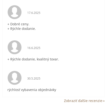
Hodnotenie obchodu je 5 z 5 hviezdičiek.
17.6.2025
+ Dobré ceny.
+ Rýchle dodanie.
Hodnotenie obchodu je 5 z 5 hviezdičiek.
16.6.2025
+ Rýchle dodanie, kvalitný tovar.
Hodnotenie obchodu je 5 z 5 hviezdičiek.
30.5.2025
rýchlosť vybavenia objednávky
Zobraziť ďalšie recenzie