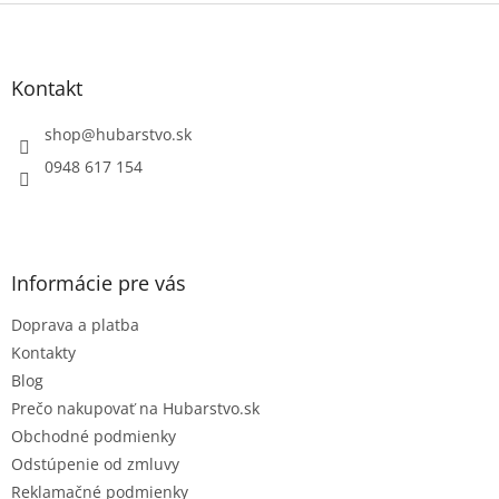
Z
á
p
ä
Kontakt
t
i
shop
@
hubarstvo.sk
e
0948 617 154
Informácie pre vás
Doprava a platba
Kontakty
Blog
Prečo nakupovať na Hubarstvo.sk
Obchodné podmienky
Odstúpenie od zmluvy
Reklamačné podmienky