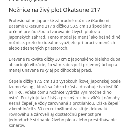
Nožnice na živý plot Okatsune 217
Profesionálne japonské záhradné nožnice (Karikomi
Basami) Okatsune 217 s dĺžkou 53,5 cm sú špeciálne
určené pre údržbu a tvarovanie živých plotov a
japonských záhrad. Tento model je menší ako bežné dlhé
nožnice, preto ho ideálne využijete pri práci v menších
alebo stiesnených priestoroch.
Drevené rukoväte dĺžky 30 cm z japonského bieleho duba
absorbujú vibrácie, čo vám zabezpečí príjemný úchop a
menej unavené ruky aj po dlhodobej práci.
Čepele dĺžky 17,5 cm sú z vysokouhlíkovej japonskej ocele
Izumo Yasugi, ktorá sa ľahko brúsi a dosahuje tvrdosť 60 -
61 HRC, vďaka čomu nožnice vydržia výnimočne dlho
ostré. Poskytujú tak čistý a presný rez bez väčšej námahy.
Rezná čepeľ je vždy zarovnaná s protiľahlou. Dĺžka čepelí
v kombinácii s 30 cm rukoväťami zaisťuje dokonalú
rovnováhu a zároveň aj dostatočnú pevnosť pre
jednoduché strihanie živého plota alebo prestrihávanie
konárov.