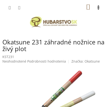
Prejsť
NÁKU
na
obsah
KOŠÍK
Okatsune 231 záhradné nožnice na
živý plot
KST231
Priemerné
Neohodnotené
Podrobnosti hodnotenia
Značka:
Okatsune
hodnotenie
produktu
je
0,0
z
5
hviezdičiek.