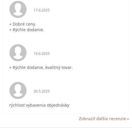
Hodnotenie obchodu je 5 z 5 hviezdičiek.
17.6.2025
+ Dobré ceny.
+ Rýchle dodanie.
Hodnotenie obchodu je 5 z 5 hviezdičiek.
16.6.2025
+ Rýchle dodanie, kvalitný tovar.
Hodnotenie obchodu je 5 z 5 hviezdičiek.
30.5.2025
rýchlosť vybavenia objednávky
Zobraziť ďalšie recenzie
Z