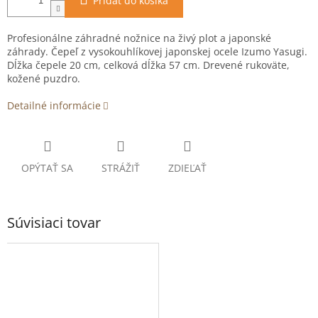
Pridať do košíka
Profesionálne záhradné nožnice na živý plot a japonské
záhrady. Čepeľ z vysokouhlíkovej japonskej ocele Izumo Yasugi.
Dĺžka čepele 20 cm, celková dĺžka 57 cm. Drevené rukoväte,
kožené puzdro.
Detailné informácie
OPÝTAŤ SA
STRÁŽIŤ
ZDIEĽAŤ
Súvisiaci tovar