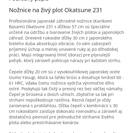
Nožnice na živý plot Okatsune 231
Profesionálne japonské záhradné nožnice (Karikomi
Basami) Okatsune 231 s dĺžkou 57 cm sú špeciálne
určené na údržbu a tvarovanie živých plotov a japonských
záhrad. Drevené rukoväte dĺžky 30 cm z japonského
bieleho duba absorbujú vibrácie, čo vám zabezpečí
príjemný úchop a menej unavené ruky aj po dlhodobej
práci. Majú integrovaný tlmič (doraz) pre plynulejší
pohyb, ktorý zároveň pohlcuje nárazy pri každom strihu.
Čepele dĺžky 20 cm sú z vysokouhlíkovej japonskej ocele
Izumo Yasugi, ktorá sa ľahko brúsi a dosahuje tvrdosť 60 -
61 HRC, vďaka čomu nožnice vydržia výnimočne dlho
ostré. Poskytujú tak čistý a presný rez bez väčšej námahy.
Čepeľ je brúsená v dvoch uhloch, zbytočne sa tak pri
strihaní nepoškodzuje rastlina. Rezná čepeľ je vždy
zarovnaná s protiľahlou. Dĺžka čepelí v kombinácii s 30
cm rukoväťami zaisťuje dokonalú rovnováhu a zároveň aj
dostatočnú pevnosť pre jednoduché strihanie živého
plota alebo prestrihávanie konárov.