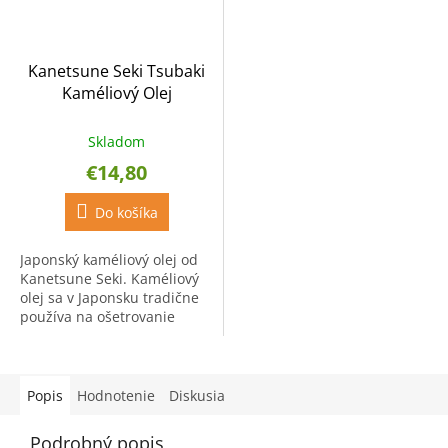
Kanetsune Seki Tsubaki
Kaméliový Olej
Skladom
€14,80
Do košíka
Japonský kaméliový olej od
Kanetsune Seki. Kaméliový
olej sa v Japonsku tradične
používa na ošetrovanie
nožov z uhlíkovej ocele,
keďže zabraňuje hrdzaveniu
ocele. Po vyčistení...
Popis
Hodnotenie
Diskusia
Podrobný popis