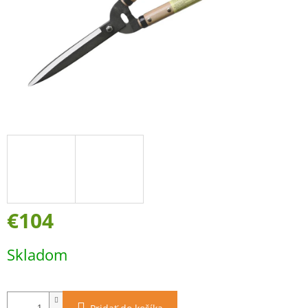
€104
Jednotková
Skladom
cena: