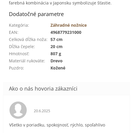
farebná kombinácia v Japonsku symbolizuje šťastie.
Dodatočné parametre
Kategória
:
Záhradné nožnice
EAN
:
4968779231000
Celková dĺžka noža
:
57 cm
Dĺžka čepele
:
20 cm
Hmotnosť
:
807 g
Materiál rukoväte
:
Drevo
Puzdro
:
Kožené
Hodnotenie obchodu je 5 z 5 hviezdičiek.
20.6.2025
Všetko v poriadku, spokojnosť, rýchlo, spoľahlivo