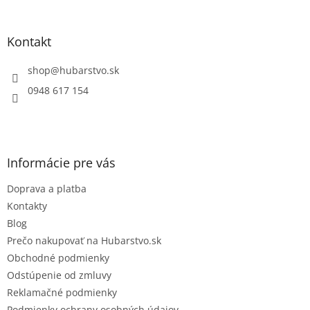
á
p
ä
Kontakt
t
i
shop
@
hubarstvo.sk
e
0948 617 154
Informácie pre vás
Doprava a platba
Kontakty
Blog
Prečo nakupovať na Hubarstvo.sk
Obchodné podmienky
Odstúpenie od zmluvy
Reklamačné podmienky
Podmienky ochrany osobných údajov