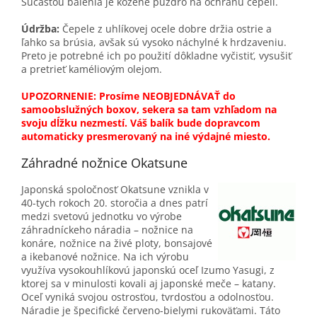
Súčasťou balenia je kožené puzdro na ochranu čepelí.
Údržba:
Čepele z uhlíkovej ocele dobre držia ostrie a
ľahko sa brúsia, avšak sú vysoko náchylné k hrdzaveniu.
Preto je potrebné ich po použití dôkladne vyčistiť, vysušiť
a pretrieť kaméliovým olejom.
UPOZORNENIE: Prosíme NEOBJEDNÁVAŤ do
samoobslužných boxov, sekera sa tam vzhľadom na
svoju dĺžku nezmestí. Váš balík bude dopravcom
automaticky presmerovaný na iné výdajné miesto.
Záhradné nožnice Okatsune
Japonská spoločnosť Okatsune vznikla v
40-tych rokoch 20. storočia a dnes patrí
medzi svetovú jednotku vo výrobe
záhradníckeho náradia – nožnice na
konáre, nožnice na živé ploty, bonsajové
a ikebanové nožnice. Na ich výrobu
využíva vysokouhlíkovú japonskú oceľ Izumo Yasugi, z
ktorej sa v minulosti kovali aj japonské meče – katany.
Oceľ vyniká svojou ostrosťou, tvrdosťou a odolnosťou.
Náradie je špecifické červeno-bielymi rukoväťami. Táto