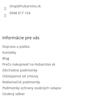
t
i
shop
@
hubarstvo.sk
e
0948 617 154
Informácie pre vás
Doprava a platba
Kontakty
Blog
Prečo nakupovať na Hubarstvo.sk
Obchodné podmienky
Odstúpenie od zmluvy
Reklamačné podmienky
Podmienky ochrany osobných údajov
Osobný odber