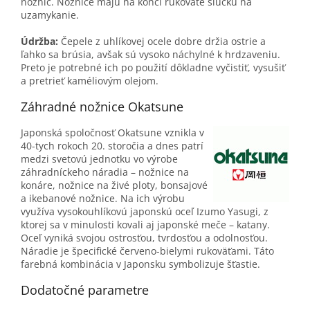
nožníc. Nožnice majú na konci rukoväte slučku na
uzamykanie.
Údržba:
Čepele z uhlíkovej ocele dobre držia ostrie a
ľahko sa brúsia, avšak sú vysoko náchylné k hrdzaveniu.
Preto je potrebné ich po použití dôkladne vyčistiť, vysušiť
a pretrieť kaméliovým olejom.
Záhradné nožnice Okatsune
Japonská spoločnosť Okatsune vznikla v
40-tych rokoch 20. storočia a dnes patrí
medzi svetovú jednotku vo výrobe
záhradníckeho náradia – nožnice na
konáre, nožnice na živé ploty, bonsajové
a ikebanové nožnice. Na ich výrobu
využíva vysokouhlíkovú japonskú oceľ Izumo Yasugi, z
ktorej sa v minulosti kovali aj japonské meče – katany.
Oceľ vyniká svojou ostrosťou, tvrdosťou a odolnosťou.
Náradie je špecifické červeno-bielymi rukoväťami. Táto
farebná kombinácia v Japonsku symbolizuje šťastie.
Dodatočné parametre