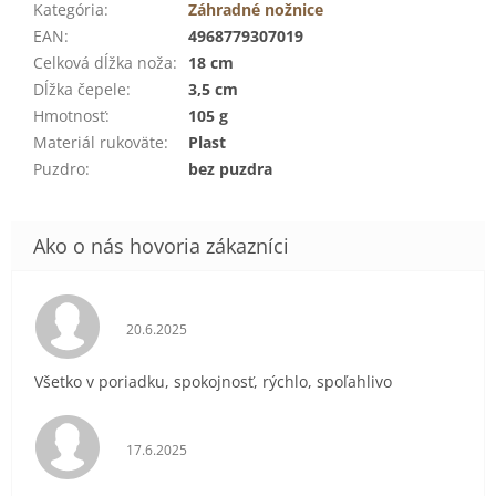
Kategória
:
Záhradné nožnice
EAN
:
4968779307019
Celková dĺžka noža
:
18 cm
Dĺžka čepele
:
3,5 cm
Hmotnosť
:
105 g
Materiál rukoväte
:
Plast
Puzdro
:
bez puzdra
Hodnotenie obchodu je 5 z 5 hviezdičiek.
20.6.2025
Všetko v poriadku, spokojnosť, rýchlo, spoľahlivo
Hodnotenie obchodu je 5 z 5 hviezdičiek.
17.6.2025