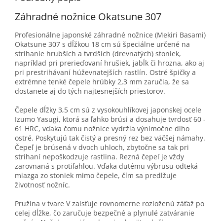
Záhradné nožnice Okatsune 307
Profesionálne japonské záhradné nožnice (Mekiri Basami)
Okatsune 307 s dĺžkou 18 cm sú špeciálne určené na
strihanie hrubších a tvrdších (drevnatých) stoniek,
napríklad pri prerieďovaní hrušiek, jabĺk či hrozna, ako aj
pri prestrihávaní húževnatejších rastlín. Ostré špičky a
extrémne tenké čepele hrúbky 2,3 mm zaručia, že sa
dostanete aj do tých najtesnejších priestorov.
Čepele dĺžky 3,5 cm sú z vysokouhlíkovej japonskej ocele
Izumo Yasugi, ktorá sa ľahko brúsi a dosahuje tvrdosť 60 -
61 HRC, vďaka čomu nožnice vydržia výnimočne dlho
ostré. Poskytujú tak čistý a presný rez bez väčšej námahy.
Čepeľ je brúsená v dvoch uhloch, zbytočne sa tak pri
strihaní nepoškodzuje rastlina. Rezná čepeľ je vždy
zarovnaná s protiľahlou. Vďaka dutému výbrusu odteká
miazga zo stoniek mimo čepele, čím sa predlžuje
životnosť nožníc.
Pružina v tvare V zaisťuje rovnomerne rozloženú záťaž po
celej dĺžke, čo zaručuje bezpečné a plynulé zatváranie