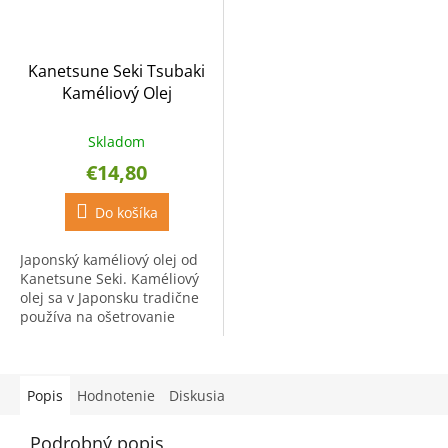
Kanetsune Seki Tsubaki
Kaméliový Olej
Skladom
€14,80
Do košíka
Japonský kaméliový olej od
Kanetsune Seki. Kaméliový
olej sa v Japonsku tradične
používa na ošetrovanie
nožov z uhlíkovej ocele,
keďže zabraňuje hrdzaveniu
ocele. Po vyčistení...
Popis
Hodnotenie
Diskusia
Podrobný popis