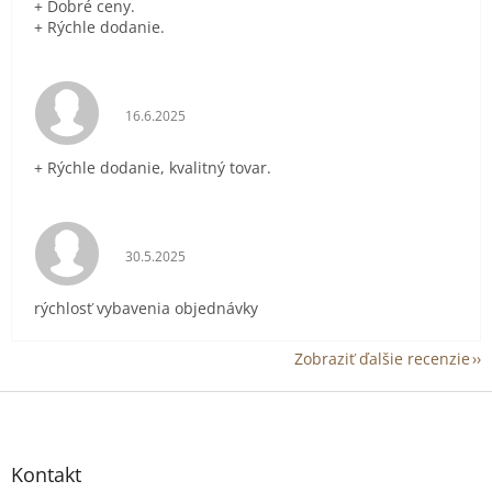
+ Dobré ceny.
+ Rýchle dodanie.
Hodnotenie obchodu je 5 z 5 hviezdičiek.
16.6.2025
+ Rýchle dodanie, kvalitný tovar.
Hodnotenie obchodu je 5 z 5 hviezdičiek.
30.5.2025
rýchlosť vybavenia objednávky
Zobraziť ďalšie recenzie
Z
á
p
ä
Kontakt