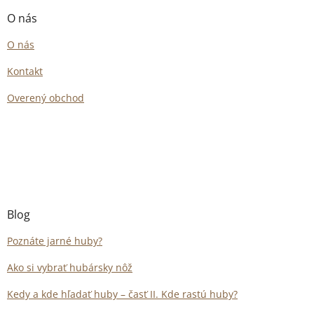
O nás
O nás
Kontakt
Overený obchod
Blog
Poznáte jarné huby?
Ako si vybrať hubársky nôž
Kedy a kde hľadať huby – časť II. Kde rastú huby?