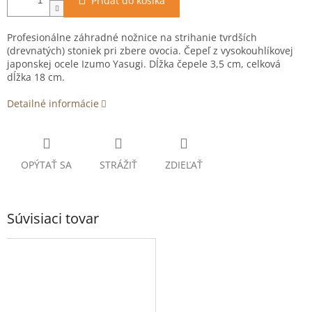
Pridať do košíka
Profesionálne záhradné nožnice na strihanie tvrdších
(drevnatých) stoniek pri zbere ovocia. Čepeľ z vysokouhlíkovej
japonskej ocele Izumo Yasugi. Dĺžka čepele 3,5 cm, celková
dĺžka 18 cm.
Detailné informácie
OPÝTAŤ SA
STRÁŽIŤ
ZDIEĽAŤ
Súvisiaci tovar