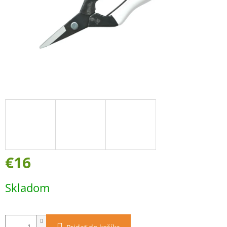
€16
Jednotková
Skladom
cena: