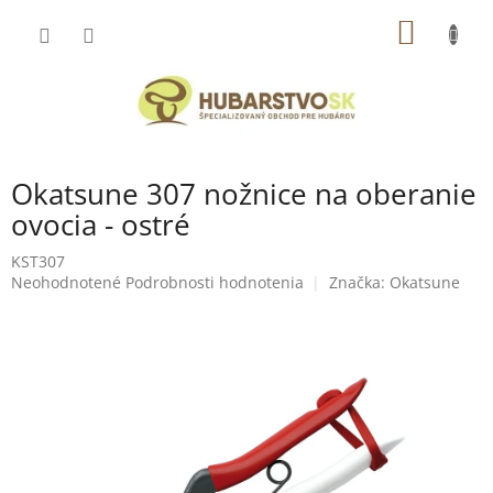
Prejsť
NÁKU
na
obsah
KOŠÍK
Okatsune 307 nožnice na oberanie
ovocia - ostré
KST307
Priemerné
Neohodnotené
Podrobnosti hodnotenia
Značka:
Okatsune
hodnotenie
produktu
je
0,0
z
5
hviezdičiek.