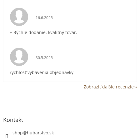
Hodnotenie obchodu je 5 z 5 hviezdičiek.
16.6.2025
+ Rýchle dodanie, kvalitný tovar.
Hodnotenie obchodu je 5 z 5 hviezdičiek.
30.5.2025
rýchlosť vybavenia objednávky
Zobraziť ďalšie recenzie
Z
á
p
ä
Kontakt
t
i
shop
@
hubarstvo.sk