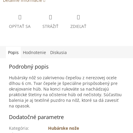
Detailné informácie
OPÝTAŤ SA
STRÁŽIŤ
ZDIEĽAŤ
Popis
Hodnotenie
Diskusia
Podrobný popis
Hubársky nôž so zakrivenou čepeľou z nerezovej ocele
dlhou 6 cm. Tvar čepele je špeciálne prispôsobený pre
okrajovanie húb. Na konci rukoväte sa nachádzajú
praktické štetiny na očistenie húb od nečistoty. Súčasťou
balenia je aj textilné puzdro na nôž, ktoré sa dá zavesiť
na opasok.
Dodatočné parametre
Kategória
:
Hubárske nože