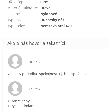
Dĺžka čepele
:
6 cm
Materiál rukoväte
:
Drevo
Puzdro
:
Nylonové
Typ noža
:
Hubársky nôž
Typ ocele:
:
Nerezová oceľ 420
Hodnotenie obchodu je 5 z 5 hviezdičiek.
20.6.2025
Všetko v poriadku, spokojnosť, rýchlo, spoľahlivo
Hodnotenie obchodu je 5 z 5 hviezdičiek.
17.6.2025
+ Dobré ceny.
+ Rýchle dodanie.