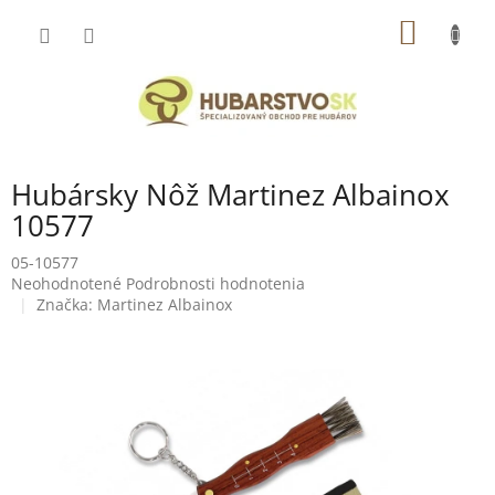
Prejsť
NÁKU
na
obsah
KOŠÍK
Hubársky Nôž Martinez Albainox
10577
05-10577
Priemerné
Neohodnotené
Podrobnosti hodnotenia
hodnotenie
Značka:
Martinez Albainox
produktu
je
0,0
z
5
hviezdičiek.