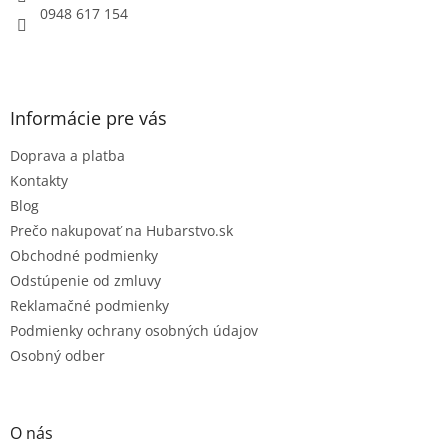
e
p
0948 617 154
r
v
k
y
v
Informácie pre vás
ý
p
Doprava a platba
i
s
Kontakty
u
Blog
Prečo nakupovať na Hubarstvo.sk
Obchodné podmienky
Odstúpenie od zmluvy
Reklamačné podmienky
Podmienky ochrany osobných údajov
Osobný odber
O nás