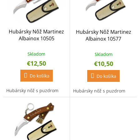
p
s
r
p
o
r
d
o
u
Hubársky Nôž Martinez
Hubársky Nôž Martinez
d
k
Albainox 10505
Albainox 10577
u
t
k
o
t
Skladom
v
Skladom
o
€12,50
€10,50
v
Do košíka
Do košíka
Hubársky nôž s puzdrom
Hubársky nôž s puzdrom