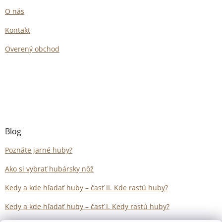
O nás
Kontakt
Overený obchod
Blog
Poznáte jarné huby?
Ako si vybrať hubársky nôž
Kedy a kde hľadať huby – časť II. Kde rastú huby?
Kedy a kde hľadať huby – časť I. Kedy rastú huby?