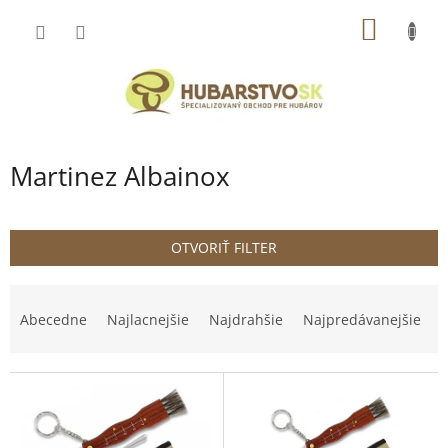
Prejsť
NÁKU
na
obsah
KOŠÍK
Martinez Albainox
OTVORIŤ FILTER
R
a
Abecedne
Najlacnejšie
Najdrahšie
Najpredávanejšie
d
e
V
n
ý
i
p
e
i