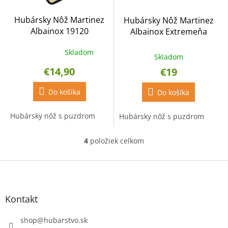
Hubársky Nôž Martinez
Hubársky Nôž Martinez
Albainox 19120
Albainox Extremeňa
Skladom
Priemerné
Skladom
hodnotenie
€14,90
€19
produktu
je
5,0
Do košíka
Do košíka
z
5
Hubársky nôž s puzdrom
Hubársky nôž s puzdrom
hviezdičiek.
4
položiek celkom
O
v
l
Z
á
á
d
p
a
ä
Kontakt
c
t
i
i
shop
@
hubarstvo.sk
e