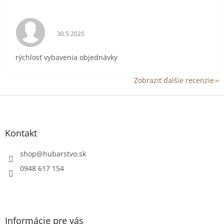
Hodnotenie obchodu je 5 z 5 hviezdičiek.
30.5.2025
rýchlosť vybavenia objednávky
Zobraziť ďalšie recenzie
Z
á
p
ä
Kontakt
t
i
shop
@
hubarstvo.sk
e
0948 617 154
Informácie pre vás