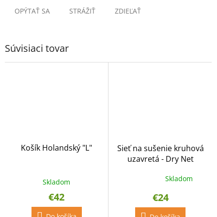
OPÝTAŤ SA
STRÁŽIŤ
ZDIEĽAŤ
Súvisiaci tovar
Košík Holandský "L"
Sieť na sušenie kruhová
uzavretá - Dry Net
Skladom
Priemerné
Skladom
hodnotenie
€42
€24
produktu
je
Do košíka
4,6
Do košíka