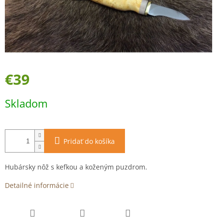
€39
Jednotková
Skladom
cena:
Pridať do košíka
Hubársky nôž s kefkou a koženým puzdrom.
Detailné informácie