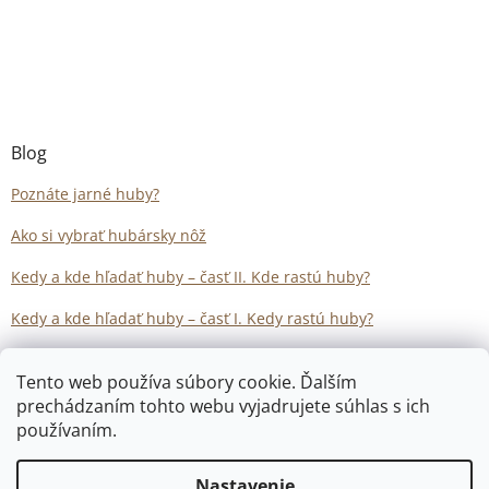
Blog
Poznáte jarné huby?
Ako si vybrať hubársky nôž
Kedy a kde hľadať huby – časť II. Kde rastú huby?
Kedy a kde hľadať huby – časť I. Kedy rastú huby?
Tento web používa súbory cookie. Ďalším
prechádzaním tohto webu vyjadrujete súhlas s ich
používaním.
Vytvoril Shoptet
Nastavenie