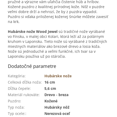
pružné a výrazne vám uľahčia čistenie húb a hríbov.
Kožené puzdro z kvalitnej prírodnej kože. Nôž v puzdre
veľmi dobre drží a nehrozí, že by z puzdra vypadol.
Puzdro si vďaka priloženej koženej šnúrke môžete zavesiť
na krk.
Hubárske nože Wood Jewel
sú tradičné nože vyrábané
vo Fínsku, v malej obci Kolari, ktorá leží až za polárnym
kruhom v Laponsku. Tieto nože sú vyrábané z tradičných
miestnych materiálov ako brezové drevo a losia koža.
Nože sú jednoduché a veľmi funkčné, ich tvar sa v
Laponsku používa už po stáročia.
Dodatočné parametre
Kategória
:
Hubárske nože
Celková dĺžka noža
:
16 cm
Dĺžka čepele
:
5,6 cm
Materiál rukoväte
:
Drevo - breza
Puzdro
:
Kožené
Typ noža
:
Hubársky nôž
Typ ocele:
:
Nerezová oceľ