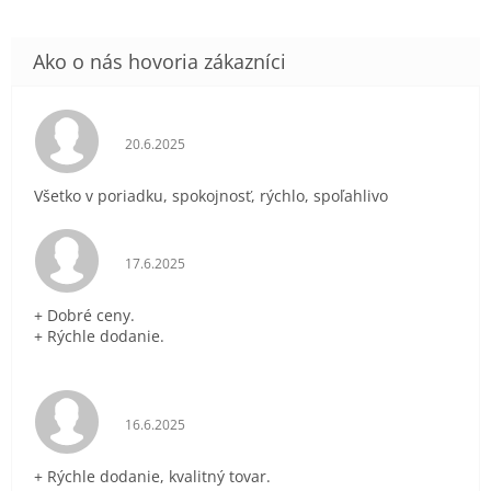
Hodnotenie obchodu je 5 z 5 hviezdičiek.
20.6.2025
Všetko v poriadku, spokojnosť, rýchlo, spoľahlivo
Hodnotenie obchodu je 5 z 5 hviezdičiek.
17.6.2025
+ Dobré ceny.
+ Rýchle dodanie.
Hodnotenie obchodu je 5 z 5 hviezdičiek.
16.6.2025
+ Rýchle dodanie, kvalitný tovar.