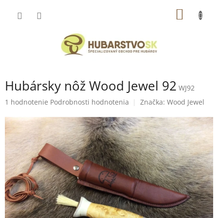
Prejsť
NÁKU
na
obsah
KOŠÍK
Hubársky nôž Wood Jewel 92
WJ92
Priemerné
1 hodnotenie
Podrobnosti hodnotenia
Značka:
Wood Jewel
hodnotenie
produktu
je
5,0
z
5
hviezdičiek.