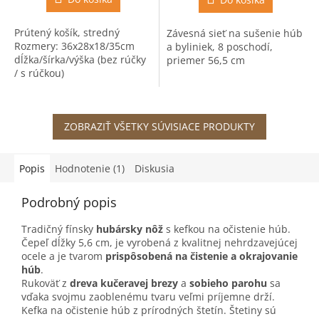
z
5
Prútený košík, stredný
Závesná sieť na sušenie húb
hviezdičiek.
Rozmery: 36x28x18/35cm
a byliniek, 8 poschodí,
dĺžka/šírka/výška (bez rúčky
priemer 56,5 cm
/ s rúčkou)
ZOBRAZIŤ VŠETKY SÚVISIACE PRODUKTY
Popis
Hodnotenie (1)
Diskusia
Podrobný popis
Tradičný fínsky
hubársky nôž
s kefkou na očistenie húb.
Čepeľ dĺžky 5,6 cm, je vyrobená z kvalitnej nehrdzavejúcej
ocele a je tvarom
prispôsobená na čistenie a okrajovanie
húb
.
Rukoväť z
dreva kučeravej brezy
a
sobieho parohu
sa
vďaka svojmu zaoblenému tvaru veľmi príjemne drží.
Kefka na očistenie húb z prírodných štetín. Štetiny sú