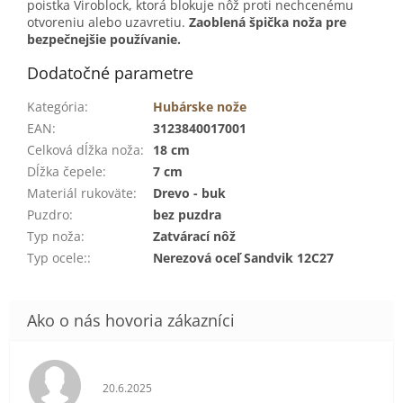
poistka Viroblock, ktorá blokuje nôž proti nechcenému
otvoreniu alebo uzavretiu.
Zaoblená špička noža pre
bezpečnejšie používanie.
Dodatočné parametre
Kategória
:
Hubárske nože
EAN
:
3123840017001
Celková dĺžka noža
:
18 cm
Dĺžka čepele
:
7 cm
Materiál rukoväte
:
Drevo - buk
Puzdro
:
bez puzdra
Typ noža
:
Zatvárací nôž
Typ ocele:
:
Nerezová oceľ Sandvik 12C27
Hodnotenie obchodu je 5 z 5 hviezdičiek.
20.6.2025