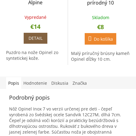
Alpine
prírodný 10
Vypredané
Skladom
€14
€8
DETAIL
Do košíka
Puzdro na nože Opinel zo
Malý príručný brúsny kameň
syntetickej kože.
Opinel dĺžky 10 cm.
Popis
Hodnotenie
Diskusia
Značka
Podrobný popis
Nôž Opinel Inox 7 vo verzii určenej pre deti - čepeľ
vyrobená zo švédskej ocele Sandvik 12C27M, dlhá 7cm.
Čepeľ je odolná voči korózií a prakticky bezúdržbová s
dlhotrvajúcou ostrosťou. Rukoväť z bukového dreva v
jasnej zelenej farbe. Súčasťou noža je obojstranná