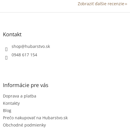
Zobraziť ďalšie recenzie
Z
á
p
ä
Kontakt
t
i
shop
@
hubarstvo.sk
e
0948 617 154
Informácie pre vás
Doprava a platba
Kontakty
Blog
Prečo nakupovať na Hubarstvo.sk
Obchodné podmienky