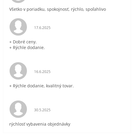
Všetko v poriadku, spokojnosť, rýchlo, spoľahlivo
Hodnotenie obchodu je 5 z 5 hviezdičiek.
17.6.2025
+ Dobré ceny.
+ Rýchle dodanie.
Hodnotenie obchodu je 5 z 5 hviezdičiek.
16.6.2025
+ Rýchle dodanie, kvalitný tovar.
Hodnotenie obchodu je 5 z 5 hviezdičiek.
30.5.2025
rýchlosť vybavenia objednávky