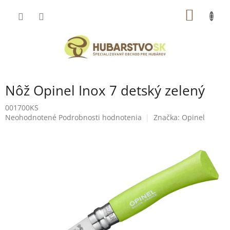
Prejsť
NÁKU
na
obsah
KOŠÍK
Nôž Opinel Inox 7 detský zelený
001700KS
Priemerné
Neohodnotené
Podrobnosti hodnotenia
Značka:
Opinel
hodnotenie
produktu
je
0,0
z
5
hviezdičiek.