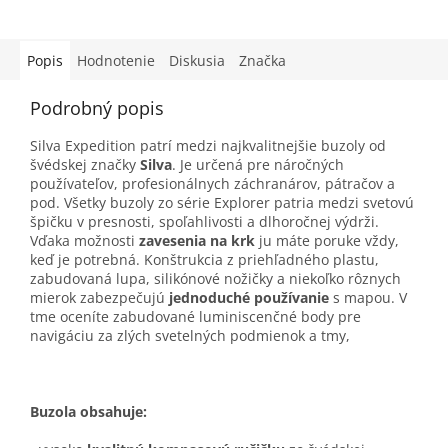
Popis
Hodnotenie
Diskusia
Značka
Podrobný popis
Silva Expedition patrí medzi najkvalitnejšie buzoly od
švédskej značky
Silva
. Je určená pre náročných
používateľov, profesionálnych záchranárov, pátračov a
pod. Všetky buzoly zo série Explorer patria medzi svetovú
špičku v presnosti, spoľahlivosti a dlhoročnej výdrži.
Vďaka možnosti
zavesenia na krk
ju máte poruke vždy,
keď je potrebná. Konštrukcia z priehľadného plastu,
zabudovaná lupa, silikónové nožičky a niekoľko rôznych
mierok zabezpečujú
jednoduché používanie
s mapou. V
tme oceníte zabudované luminiscenčné body pre
navigáciu za zlých svetelných podmienok a tmy,
Buzola obsahuje: