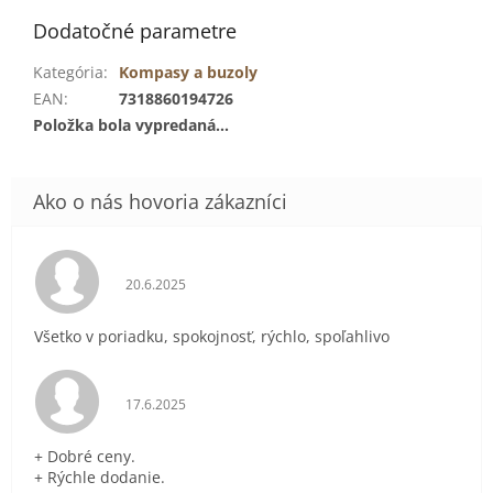
Dodatočné parametre
Kategória
:
Kompasy a buzoly
EAN
:
7318860194726
Položka bola vypredaná…
Hodnotenie obchodu je 5 z 5 hviezdičiek.
20.6.2025
Všetko v poriadku, spokojnosť, rýchlo, spoľahlivo
Hodnotenie obchodu je 5 z 5 hviezdičiek.
17.6.2025
+ Dobré ceny.
+ Rýchle dodanie.