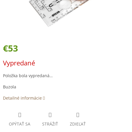
€53
Jednotková
Vypredané
cena:
Položka bola vypredaná…
Buzola
Detailné informácie
OPÝTAŤ SA
STRÁŽIŤ
ZDIEĽAŤ