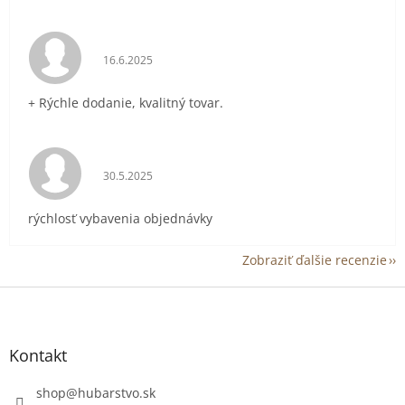
Hodnotenie obchodu je 5 z 5 hviezdičiek.
16.6.2025
+ Rýchle dodanie, kvalitný tovar.
Hodnotenie obchodu je 5 z 5 hviezdičiek.
30.5.2025
rýchlosť vybavenia objednávky
Zobraziť ďalšie recenzie
Z
á
p
ä
Kontakt
t
i
shop
@
hubarstvo.sk