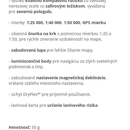
- vysoko
kvalitnú kompasovú ručičku
zo švédskej
nerezovej ocele so
zafírovým ložiskom
, vyváženú
pre
severnú pologuľu
,
- mierky:
1:25 000, 1:40 000
,
1:50 000, GPS mierku
- závesná
šnurka na krk
s pomocnou mierkou 1:25 a
1:50, pre rýchle zmeranie vzdialenosti na mape,
-
zabudovaná lupa
pre ľahšie čítanie mapy,
-
luminiscenčné body
pre navigáciu za zlých svetelných
podmienok a tmy,
- zabudované
nastavenie magnetickej deklinácie
,
vrátane stáleho miestneho nastavenia,
- úchyt DryFlex™ pre príjemné používanie,
- lavínová karta pre
určenie lavínového rizika
.
Hmotnosť:
50 g