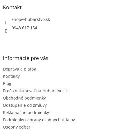
p
a
ä
Kontakt
c
t
i
i
shop
@
hubarstvo.sk
e
e
p
0948 617 154
r
v
k
y
v
Informácie pre vás
ý
p
Doprava a platba
i
s
Kontakty
u
Blog
Prečo nakupovať na Hubarstvo.sk
Obchodné podmienky
Odstúpenie od zmluvy
Reklamačné podmienky
Podmienky ochrany osobných údajov
Osobný odber