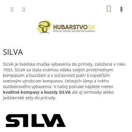
Prejsť
NÁKU
na
obsah
KOŠÍK
SILVA
SILVA je švédska značka vybavenia do prírody, založená v roku
1933. SILVA sa stala známou vďaka svojim prvotriednym
kompasom a buzolám a v súčasnosti patrí k najväčším
svetovým výrobcom kompasov, čelových lámp a iného
outdoorového vybavenia. V našej ponuke nájdete nielen
kvalitné kompasy a buzoly SILVA
ale aj termosky alebo
jedálenské sety do prírody.