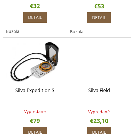
o
€32
€53
v
DETAIL
DETAIL
Buzola
Buzola
Silva Expedition S
Silva Field
Vypredané
Vypredané
€79
€23,10
DETAIL
DETAIL