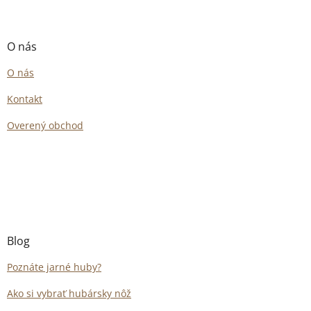
O nás
O nás
Kontakt
Overený obchod
Blog
Poznáte jarné huby?
Ako si vybrať hubársky nôž