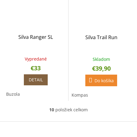
Silva Ranger SL
Silva Trail Run
Vypredané
Skladom
€33
€39,90
DETAIL
Do košíka
Buzola
Kompas
10
položiek celkom
O
v
l
Z
á
á
d