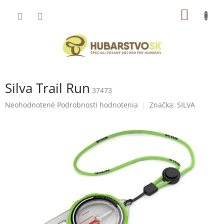
Prejsť
NÁKU
na
obsah
KOŠÍK
Silva Trail Run
37473
Priemerné
Neohodnotené
Podrobnosti hodnotenia
Značka:
SILVA
hodnotenie
produktu
je
0,0
z
5
hviezdičiek.