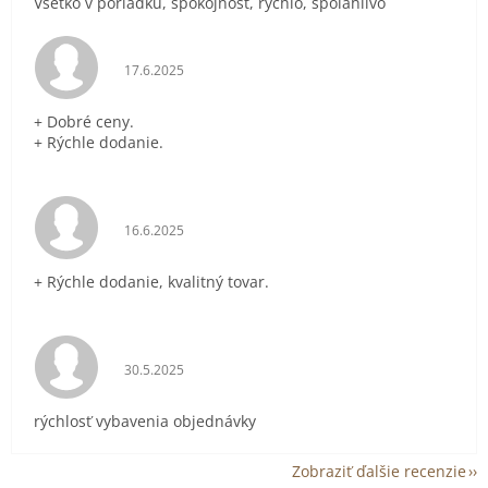
Všetko v poriadku, spokojnosť, rýchlo, spoľahlivo
Hodnotenie obchodu je 5 z 5 hviezdičiek.
17.6.2025
+ Dobré ceny.
+ Rýchle dodanie.
Hodnotenie obchodu je 5 z 5 hviezdičiek.
16.6.2025
+ Rýchle dodanie, kvalitný tovar.
Hodnotenie obchodu je 5 z 5 hviezdičiek.
30.5.2025
rýchlosť vybavenia objednávky
Zobraziť ďalšie recenzie