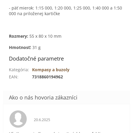
- päť mierok: 1:15 000, 1:20 000, 1:25 000, 1:40 000 a 1:50
000 na priloženej kartičke
Rozmery:
55 x 80 x 10 mm
Hmotnosť:
31 g
Dodatočné parametre
Kategória
:
Kompasy a buzoly
EAN
:
7318860194962
Hodnotenie obchodu je 5 z 5 hviezdičiek.
20.6.2025