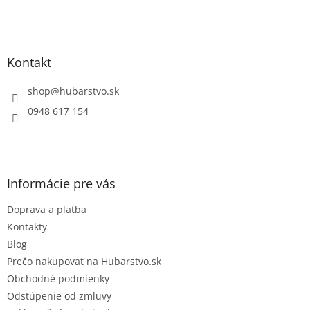
Z
á
p
ä
Kontakt
t
i
shop
@
hubarstvo.sk
e
0948 617 154
Informácie pre vás
Doprava a platba
Kontakty
Blog
Prečo nakupovať na Hubarstvo.sk
Obchodné podmienky
Odstúpenie od zmluvy