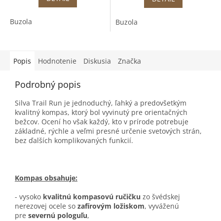
Buzola
Buzola
Popis
Hodnotenie
Diskusia
Značka
Podrobný popis
Silva Trail Run je jednoduchý, ľahký a predovšetkým
kvalitný kompas, ktorý bol vyvinutý pre orientačných
bežcov. Ocení ho však každý, kto v prírode potrebuje
základné, rýchle a veľmi presné určenie svetových strán,
bez ďalších komplikovaných funkcií.
Kompas obsahuje:
- vysoko
kvalitnú kompasovú ručičku
zo švédskej
nerezovej ocele so
zafírovým ložiskom
, vyváženú
pre
severnú pologuľu
,