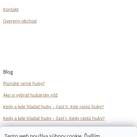
Kontakt
Overený obchod
Blog
Poznáte jarné huby?
Ako si vybrať hubársky nôž
Kedy a kde hľadať huby – časť II. Kde rastú huby?
Kedy a kde hľadať huby – časť I. Kedy rastú huby?
Tento web používa súbory cookie. Ďalším