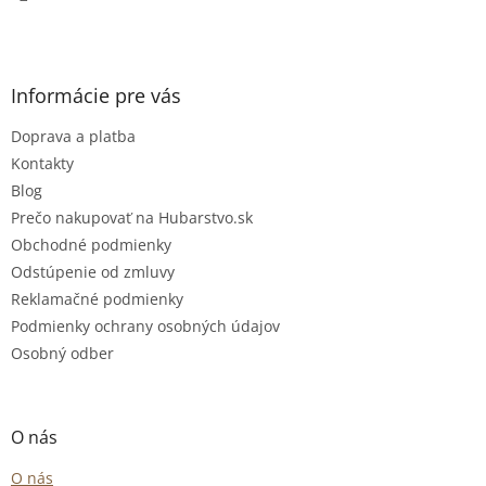
v
k
y
v
Informácie pre vás
ý
p
Doprava a platba
i
s
Kontakty
u
Blog
Prečo nakupovať na Hubarstvo.sk
Obchodné podmienky
Odstúpenie od zmluvy
Reklamačné podmienky
Podmienky ochrany osobných údajov
Osobný odber
O nás
O nás