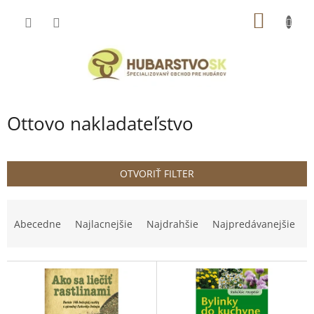
Prejsť
NÁKU
na
obsah
KOŠÍK
Ottovo nakladateľstvo
OTVORIŤ FILTER
R
a
Abecedne
Najlacnejšie
Najdrahšie
Najpredávanejšie
d
e
V
n
ý
i
p
e
i