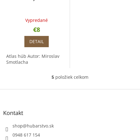
Vypredané
€8
DETAIL
Atlas húb Autor: Miroslav
Smotlacha
5
položiek celkom
O
v
l
Z
á
á
d
p
a
ä
Kontakt
c
t
i
i
shop
@
hubarstvo.sk
e
e
p
0948 617 154
r