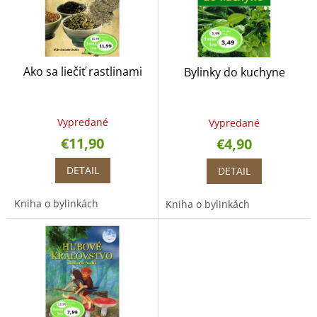
p
s
r
p
o
r
d
o
u
Ako sa liečiť rastlinami
Bylinky do kuchyne
d
k
u
t
k
o
t
Vypredané
v
Vypredané
o
€11,90
€4,90
v
DETAIL
DETAIL
Kniha o bylinkách
Kniha o bylinkách