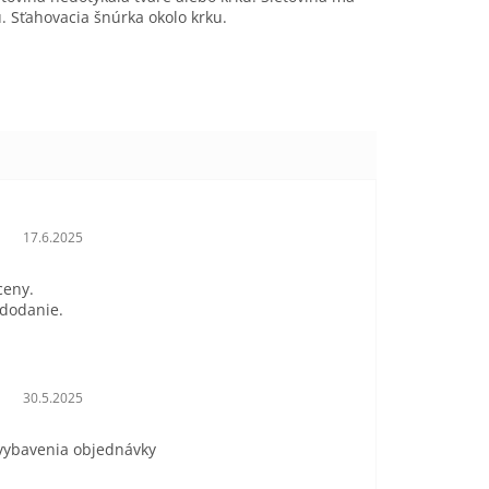
 Sťahovacia šnúrka okolo krku.
Hodnotenie obchodu je 5 z 5 hviezdičiek.
17.6.2025
ceny.
 dodanie.
Hodnotenie obchodu je 5 z 5 hviezdičiek.
30.5.2025
 vybavenia objednávky