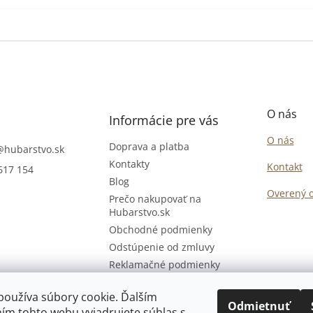
O nás
Informácie pre vás
O nás
Doprava a platba
@
hubarstvo.sk
Kontakty
Kontakt
617 154
Blog
Overený 
Prečo nakupovať na
Hubarstvo.sk
Obchodné podmienky
Odstúpenie od zmluvy
Reklamačné podmienky
Podmienky ochrany
osobných údajov
používa súbory cookie. Ďalším
Odmietnuť
ím tohto webu vyjadrujete súhlas s
Osobný odber