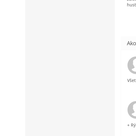
hust
Všet
+ Rý