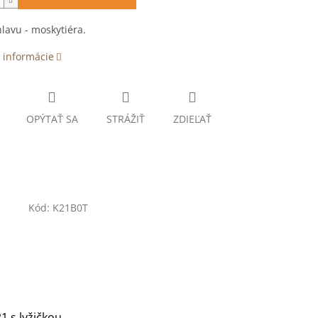
hlavu - moskytiéra.
 informácie
OPÝTAŤ SA
STRÁŽIŤ
ZDIEĽAŤ
Kód:
K21B0T
1 s lyžičkou