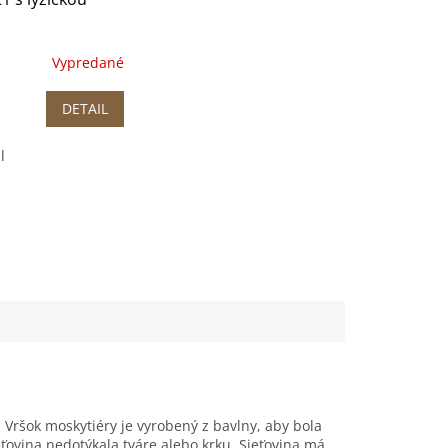
Vypredané
DETAIL
l
Vršok moskytiéry je vyrobený z bavlny, aby bola
ťovina nedotýkala tváre alebo krku. Sieťovina má