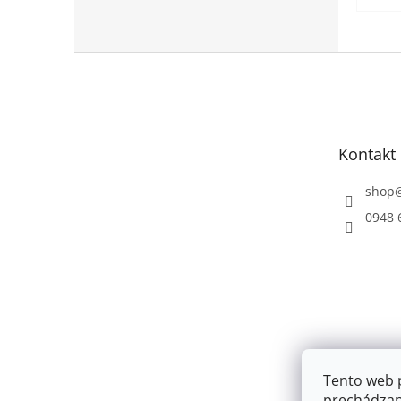
Z
á
p
ä
t
Kontakt
i
e
shop
0948 
Tento web 
prechádzan