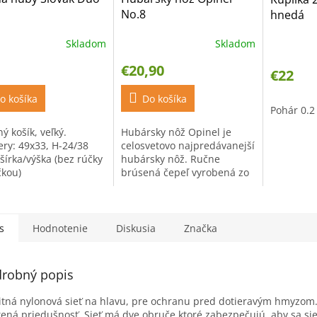
No.8
hnedá
Skladom
Skladom
Priemerné
hodnotenie
€20,90
produktu
€22
je
o košíka
5,0
Do košíka
Pohár 0.2 
z
5
ý košík, veľký.
Hubársky nôž Opinel je
hviezdičiek.
ry: 49x33, H-24/38
celosvetovo najpredávanejší
šírka/výška (bez rúčky
hubársky nôž. Ručne
čkou)
brúsená čepeľ vyrobená zo
švédskej ocele Sandvik
12C27 je dlhá 8.5cm. Čepeľ
je odolná voči korózií a...
s
Hodnotenie
Diskusia
Značka
robný popis
itná nylonová sieť na hlavu, pre ochranu pred dotieravým hmyzom. 
tená priedušnosť. Sieť má dve obruče ktoré zabezpečujú, aby sa sie