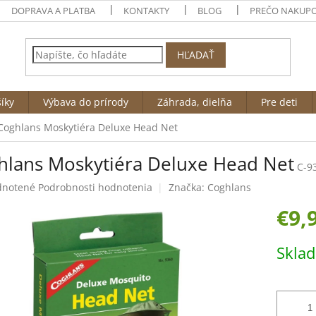
DOPRAVA A PLATBA
KONTAKTY
BLOG
PREČO NAKUPO
HĽADAŤ
íky
Výbava do prírody
Záhrada, dielňa
Pre deti
Coghlans Moskytiéra Deluxe Head Net
hlans Moskytiéra Deluxe Head Net
C-9
rné
notené
Podrobnosti hodnotenia
Značka:
Coghlans
enie
€9,
tu
Jednotk
Skla
cena:
čiek.