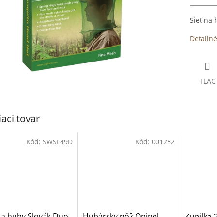
Sieť na 
Detailné
TLAČ
iaci tovar
Kód:
SWSL49D
Kód:
001252
na huby Slovák Duo
Hubársky nôž Opinel
Kupilka 2