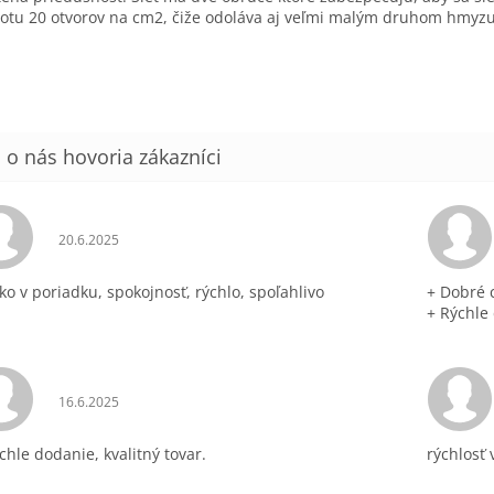
otu 20 otvorov na cm2, čiže odoláva aj veľmi malým druhom hmyzu.
Hodnotenie obchodu je 5 z 5 hviezdičiek.
20.6.2025
ko v poriadku, spokojnosť, rýchlo, spoľahlivo
+ Dobré 
+ Rýchle
Hodnotenie obchodu je 5 z 5 hviezdičiek.
16.6.2025
chle dodanie, kvalitný tovar.
rýchlosť