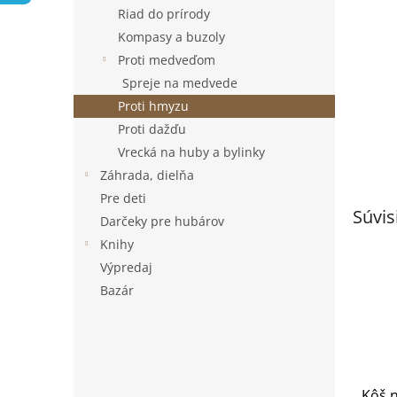
Riad do prírody
Kompasy a buzoly
Proti medveďom
Spreje na medvede
Proti hmyzu
Proti dažďu
Vrecká na huby a bylinky
Záhrada, dielňa
Pre deti
Súvis
Darčeky pre hubárov
Knihy
Výpredaj
Bazár
Kôš 