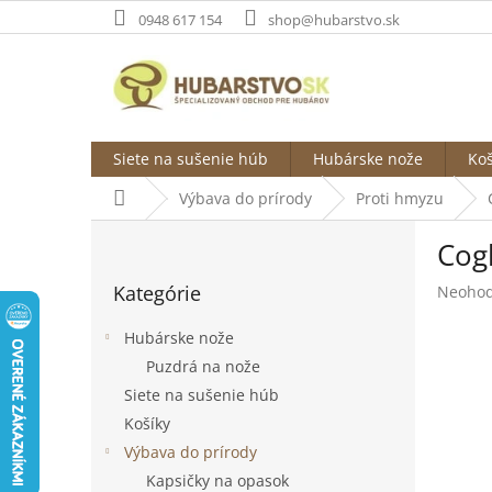
Prejsť
0948 617 154
shop@hubarstvo.sk
na
obsah
Siete na sušenie húb
Hubárske nože
Koš
Domov
Výbava do prírody
Proti hmyzu
B
Cog
o
Preskočiť
č
Kategórie
Prieme
Neohod
kategórie
n
hodnot
ý
produk
Hubárske nože
p
je
Puzdrá na nože
a
0,0
Siete na sušenie húb
z
n
5
e
Košíky
hviezdi
l
Výbava do prírody
Kapsičky na opasok