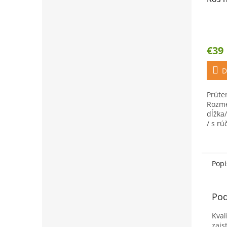
€39
D
Prúten
Rozme
dĺžka/
/ s rú
Popi
Pod
Kval
zais