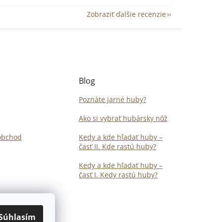
Zobraziť ďalšie recenzie
Blog
Poznáte jarné huby?
Ako si vybrať hubársky nôž
obchod
Kedy a kde hľadať huby –
časť II. Kde rastú huby?
Kedy a kde hľadať huby –
časť I. Kedy rastú huby?
Súhlasím