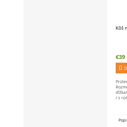
Kôš 
€39
D
Prúten
Rozme
dĺžka/
/ s rú
Popi