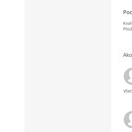
Pod
Kval
Použ
Všet