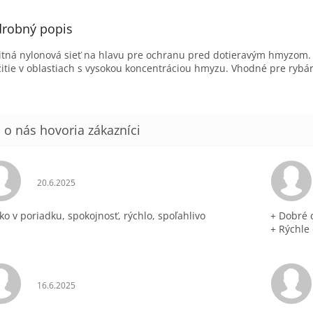
robný popis
itná nylonová sieť na hlavu pre ochranu pred dotieravým hmyzom. 
itie v oblastiach s vysokou koncentráciou hmyzu. Vhodné pre rybár
Hodnotenie obchodu je 5 z 5 hviezdičiek.
20.6.2025
ko v poriadku, spokojnosť, rýchlo, spoľahlivo
+ Dobré 
+ Rýchle
Hodnotenie obchodu je 5 z 5 hviezdičiek.
16.6.2025