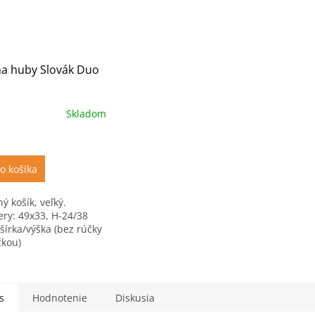
na huby Slovák Duo
Skladom
o košíka
ý košík, veľký.
ry: 49x33, H-24/38
šírka/výška (bez rúčky
čkou)
s
Hodnotenie
Diskusia