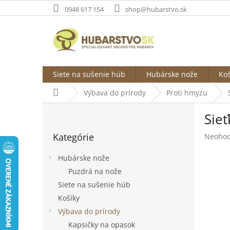
Prejsť
0948 617 154
shop@hubarstvo.sk
na
obsah
Siete na sušenie húb
Hubárske nože
Koš
Domov
Výbava do prírody
Proti hmyzu
B
Sie
o
Preskočiť
č
Kategórie
Prieme
Neohod
kategórie
n
hodnot
ý
produk
Hubárske nože
p
je
Puzdrá na nože
a
0,0
Siete na sušenie húb
z
n
5
e
Košíky
hviezdi
l
Výbava do prírody
Kapsičky na opasok