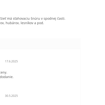
Sieť má sťahovaciu šnúru v spodnej časti.
ov, hubárov, lesníkov a pod.
Hodnotenie obchodu je 5 z 5 hviezdičiek.
17.6.2025
ceny.
 dodanie.
Hodnotenie obchodu je 5 z 5 hviezdičiek.
30.5.2025