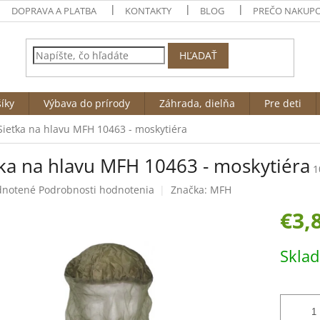
DOPRAVA A PLATBA
KONTAKTY
BLOG
PREČO NAKUPO
HĽADAŤ
íky
Výbava do prírody
Záhrada, dielňa
Pre deti
Sieťka na hlavu MFH 10463 - moskytiéra
ťka na hlavu MFH 10463 - moskytiéra
1
rné
notené
Podrobnosti hodnotenia
Značka:
MFH
enie
€3,
tu
Jednotk
Skla
cena:
čiek.