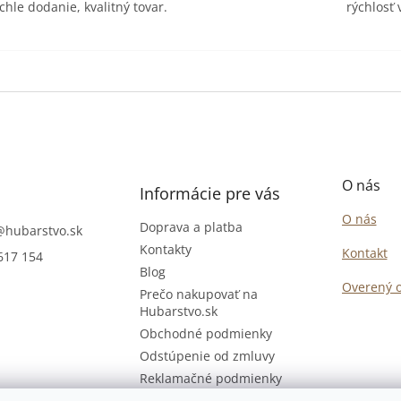
chle dodanie, kvalitný tovar.
rýchlosť
O nás
Informácie pre vás
O nás
Doprava a platba
@
hubarstvo.sk
Kontakty
Kontakt
617 154
Blog
Overený 
Prečo nakupovať na
Hubarstvo.sk
Obchodné podmienky
Odstúpenie od zmluvy
Reklamačné podmienky
Podmienky ochrany