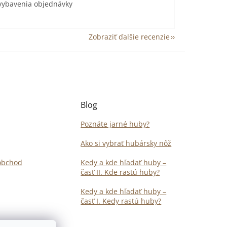
 vybavenia objednávky
Zobraziť ďalšie recenzie
Blog
Poznáte jarné huby?
Ako si vybrať hubársky nôž
obchod
Kedy a kde hľadať huby –
časť II. Kde rastú huby?
Kedy a kde hľadať huby –
časť I. Kedy rastú huby?