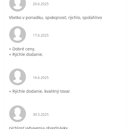
Hodnotenie obchodu je 5 z 5 hviezdičiek.
20.6.2025
Všetko v poriadku, spokojnosť, rýchlo, spoľahlivo
Hodnotenie obchodu je 5 z 5 hviezdičiek.
17.6.2025
+ Dobré ceny.
+ Rýchle dodanie.
Hodnotenie obchodu je 5 z 5 hviezdičiek.
16.6.2025
+ Rýchle dodanie, kvalitný tovar.
Hodnotenie obchodu je 5 z 5 hviezdičiek.
30.5.2025
rýchlosť vybavenia objednávky