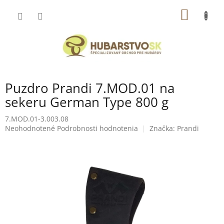
Prejsť
NÁKU
na
obsah
KOŠÍK
Puzdro Prandi 7.MOD.01 na
sekeru German Type 800 g
7.MOD.01-3.003.08
Priemerné
Neohodnotené
Podrobnosti hodnotenia
Značka:
Prandi
hodnotenie
produktu
je
0,0
z
5
hviezdičiek.