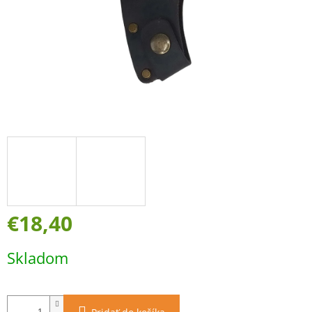
€18,40
Jednotková
Skladom
cena: