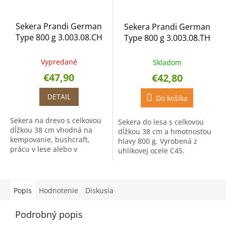
Sekera Prandi German
Sekera Prandi German
Type 800 g 3.003.08.CH
Type 800 g 3.003.08.TH
Vypredané
Skladom
€47,90
€42,80
DETAIL
Do košíka
Sekera na drevo s celkovou
Sekera do lesa s celkovou
dĺžkou 38 cm vhodná na
dĺžkou 38 cm a hmotnosťou
kempovanie, bushcraft,
hlavy 800 g. Vyrobená z
prácu v lese alebo v
uhlíkovej ocele C45.
záhrade. Sekera je vyrobená
z kovanej uhlíkovej ocele.
Popis
Hodnotenie
Diskusia
Podrobný popis