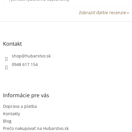
Zobraziť ďalšie recenzie
Z
á
p
ä
Kontakt
t
i
shop
@
hubarstvo.sk
e
0948 617 154
Informácie pre vás
Doprava a platba
Kontakty
Blog
Prečo nakupovať na Hubarstvo.sk