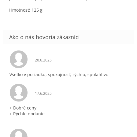
Hmotnosť: 125 g
Hodnotenie obchodu je 5 z 5 hviezdičiek.
20.6.2025
Všetko v poriadku, spokojnosť, rýchlo, spoľahlivo
Hodnotenie obchodu je 5 z 5 hviezdičiek.
17.6.2025
+ Dobré ceny.
+ Rýchle dodanie.
Hodnotenie obchodu je 5 z 5 hviezdičiek.