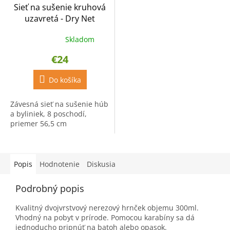
Sieť na sušenie kruhová
uzavretá - Dry Net
Skladom
Priemerné
hodnotenie
€24
produktu
je
4,6
Do košíka
z
5
Závesná sieť na sušenie húb
hviezdičiek.
a byliniek, 8 poschodí,
priemer 56,5 cm
Popis
Hodnotenie
Diskusia
Podrobný popis
Kvalitný dvojvrstvový nerezový hrnček objemu 300ml.
Vhodný na pobyt v prírode. Pomocou karabíny sa dá
jednoducho pripnúť na batoh alebo opasok.