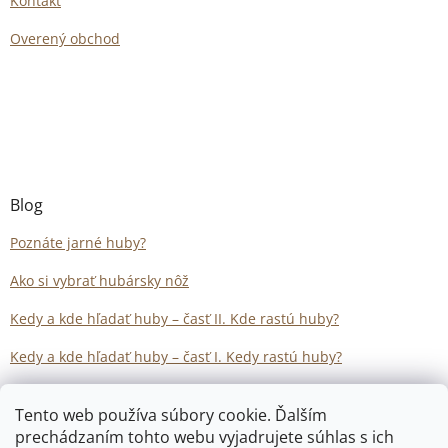
Kontakt
Overený obchod
Blog
Poznáte jarné huby?
Ako si vybrať hubársky nôž
Kedy a kde hľadať huby – časť II. Kde rastú huby?
Kedy a kde hľadať huby – časť I. Kedy rastú huby?
Tento web používa súbory cookie. Ďalším
prechádzaním tohto webu vyjadrujete súhlas s ich