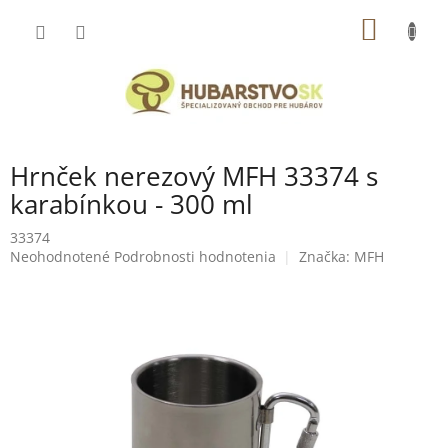
Prejsť
NÁKU
na
obsah
KOŠÍK
Hrnček nerezový MFH 33374 s
karabínkou - 300 ml
33374
Priemerné
Neohodnotené
Podrobnosti hodnotenia
Značka:
MFH
hodnotenie
produktu
je
0,0
z
5
hviezdičiek.