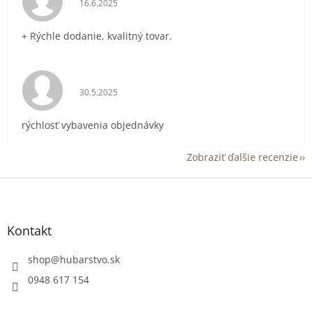
16.6.2025
+ Rýchle dodanie, kvalitný tovar.
Hodnotenie obchodu je 5 z 5 hviezdičiek.
30.5.2025
rýchlosť vybavenia objednávky
Zobraziť ďalšie recenzie
Z
á
p
ä
Kontakt
t
i
shop
@
hubarstvo.sk
e
0948 617 154