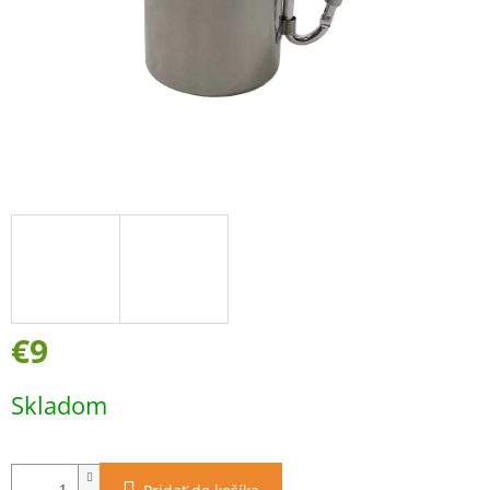
€9
Jednotková
Skladom
cena: