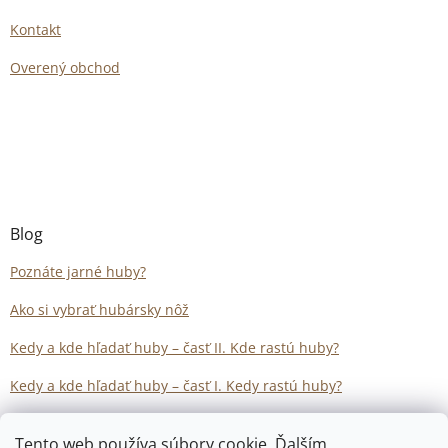
Kontakt
Overený obchod
Blog
Poznáte jarné huby?
Ako si vybrať hubársky nôž
Kedy a kde hľadať huby – časť II. Kde rastú huby?
Kedy a kde hľadať huby – časť I. Kedy rastú huby?
Tento web používa súbory cookie. Ďalším