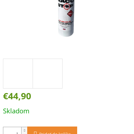
€44,90
Jednotková
Skladom
cena: