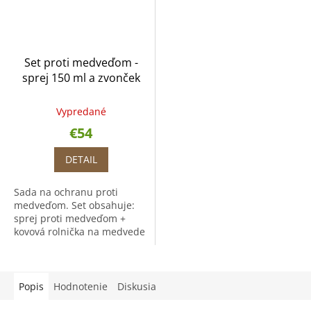
Set proti medveďom -
sprej 150 ml a zvonček
Vypredané
€54
DETAIL
Sada na ochranu proti
medveďom. Set obsahuje:
sprej proti medveďom +
kovová rolnička na medvede
(plašič medveďov). Sprej na
medvede Maco Stop
Extreme 150 ml hmla s
vysokou...
Popis
Hodnotenie
Diskusia