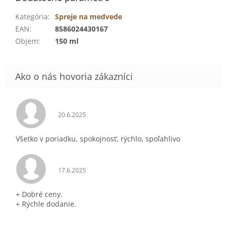
Kategória
:
Spreje na medvede
EAN
:
8586024430167
Objem
:
150 ml
Hodnotenie obchodu je 5 z 5 hviezdičiek.
20.6.2025
Všetko v poriadku, spokojnosť, rýchlo, spoľahlivo
Hodnotenie obchodu je 5 z 5 hviezdičiek.
17.6.2025
+ Dobré ceny.
+ Rýchle dodanie.