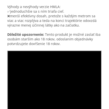
Výhody a nevýhody verzie HMLA:
✅jednoduchšie sa s ním triafa cieľ.
❌menší efektívny dosah, pretože s každým metrom sa
viac a viac rozplýva a teda na konci trajektórie odovzdá
výrazne menej účinnej látky ako na začiatku.
Dôležité upozornenie:
Tento produkt je možné zaslať iba
osobám starším ako 18 rokov, odoslaním objednávky
potvrdzujete dovŕšenie 18 rokov.