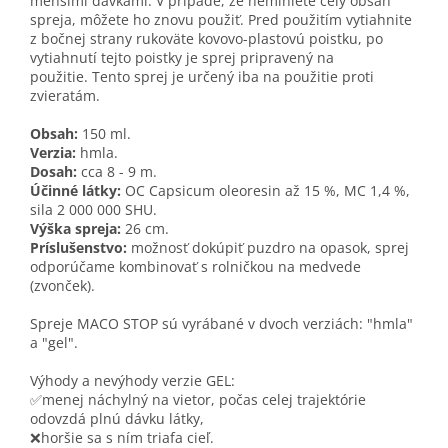
menšími dávkami. V prípade, že neminiete celý obsah
spreja, môžete ho znovu použiť. Pred použitím vytiahnite
z bočnej strany rukoväte kovovo-plastovú poistku, po
vytiahnutí tejto poistky je sprej pripravený na
použitie. Tento sprej je určený iba na použitie proti
zvieratám.
Obsah:
150 ml.
Verzia:
hmla.
Dosah:
cca 8 - 9 m.
Účinné látky:
OC Capsicum oleoresin až 15 %, MC 1,4 %,
sila 2 000 000 SHU.
Výška spreja:
26 cm.
Príslušenstvo:
možnosť dokúpiť puzdro na opasok, sprej
odporúčame kombinovať s rolničkou na medvede
(zvonček).
Spreje MACO STOP sú vyrábané v dvoch verziách: "hmla"
a "gel".
Výhody a nevýhody verzie GEL:
✅menej náchylný na vietor, počas celej trajektórie
odovzdá plnú dávku látky,
❌horšie sa s ním triafa cieľ.