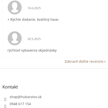
Hodnotenie obchodu je 5 z 5 hviezdičiek.
16.6.2025
+ Rýchle dodanie, kvalitný tovar.
Hodnotenie obchodu je 5 z 5 hviezdičiek.
30.5.2025
rýchlosť vybavenia objednávky
Zobraziť ďalšie recenzie
Z
á
p
ä
Kontakt
t
i
shop
@
hubarstvo.sk
e
0948 617 154